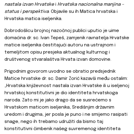
nastala izvan Hrvatske
i
Hrvatska nacionalna manjina –
status i perspektiva
. Objavile su ih Matica hrvatska i
Hrvatska matica iseljenika.
Dobrodošlicu brojnoj nazočnoj publici uputio je uime
domaćina dr. sc. Ivan Tepeš, zamjenik ravnatelja Hrvatske
matice iseljenika čestitajući autoru na ustrajnom i
temeljitom opisu presjeka aktualnog kulturnog i
društvenog stvaralaštva Hrvata izvan domovine.
Prigodnim govorom uvodno se obratio predsjednik
Matice hrvatske dr. sc. Damir Zorić kazavši među ostalim:
„Hrvatska književnost nastala izvan Hrvatske ili u iseljenoj
hrvatskoj konstitutivni je dio identiteta hrvatskoga
naroda. Zato mi je jako drago da se susrećemo s
Hrvatskom maticom iseljenika, Središnjim državnim
uredom i drugima, jer posla je puno i ne smijemo rasipati
snage, nego ih trebamo udružiti da bismo taj
konstitutivni čimbenik našeg suvremenog identiteta