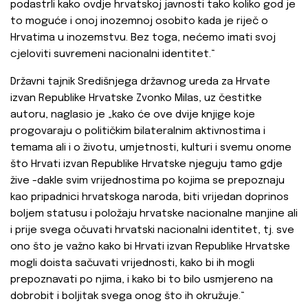
podastrli kako ovdje hrvatskoj javnosti tako koliko god je
to moguće i onoj inozemnoj osobito kada je riječ o
Hrvatima u inozemstvu. Bez toga, nećemo imati svoj
cjeloviti suvremeni nacionalni identitet.“
Državni tajnik Središnjega državnog ureda za Hrvate
izvan Republike Hrvatske Zvonko Milas, uz čestitke
autoru, naglasio je „kako će ove dvije knjige koje
progovaraju o političkim bilateralnim aktivnostima i
temama ali i o životu, umjetnosti, kulturi i svemu onome
što Hrvati izvan Republike Hrvatske njeguju tamo gdje
žive -dakle svim vrijednostima po kojima se prepoznaju
kao pripadnici hrvatskoga naroda, biti vrijedan doprinos
boljem statusu i položaju hrvatske nacionalne manjine ali
i prije svega očuvati hrvatski nacionalni identitet, tj. sve
ono što je važno kako bi Hrvati izvan Republike Hrvatske
mogli doista sačuvati vrijednosti, kako bi ih mogli
prepoznavati po njima, i kako bi to bilo usmjereno na
dobrobit i boljitak svega onog što ih okružuje.“