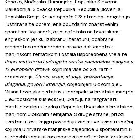
Kosovo, Mađarska, Rumunjska, Republika Sjeverna
Makedonija, Slovačka Republika, Republika Slovenija i
Republika Srbija. Knjiga opseže 228 stranica i bogato je
ilustrirana te opremljena pouzdanim znanstvenim
aparatom koji sadrži, osim sažetaka na hrvatskom i
engleskom jeziku, izabranu literaturu, odabrane
predmetne međunarodno-pravne dokumente s
manjinskom tematikom i ostala usporedbena vrela te
Popis institucija i udruga hrvatske nacionalne manjine u
12 europskih država
, kojih ima više od 220 raznih
organizacija.
Članci, eseji, studije, prezentacije,
izlaganja, govori i intervjui
, objedinjeni u ovom djelu
Milana Bošnjaka o statusu i perspektivi hrvatske manjine
u europskome susjedstvu, ukazuju na razgranatu
institucionalnu suradnju Republike Hrvatske s hrvatskom
manjinom u okolnim zemljama. S druge strane, prilozi
uvršteni u ovu knjigu posreduju zanimljive uvide u značaj
koji imaju hrvatske manjinske zajednice u spomenutih 12
europskih zemalja kao mostovi između država, društava i