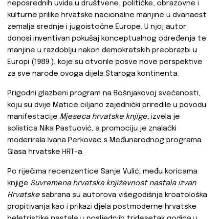
neposrednih uvida u društvene, političke, obrazovne i
kulturne prilike hrvatske nacionalne manjine u dvanaest
zemalja srednje i jugoistočne Europe. U njoj autor
donosi inventivan pokušaj konceptualnog određenja te
manjine u razdoblju nakon demokratskih preobrazbi u
Europi (1989.), koje su otvorile posve nove perspektive
za sve narode ovoga dijela Staroga kontinenta.
Prigodni glazbeni program na Bošnjakovoj svečanosti,
koju su dvije Matice ciljano zajednički priredile u povodu
manifestacije
Mjeseca hrvatske knjige
, izvela je
solistica Nika
Pastuović, a promociju je znalački
moderirala Ivana Perkovac s Međunarodnog programa
Glasa hrvatske HRT-a.
Po riječima recenzentice Sanje Vulić, među koricama
knjige
Suvremena hrvatska književnost nastala izvan
Hrvatske
sabrana su autorova višegodišnja kroatološka
propitivanja kao i prikazi djela postmoderne hrvatske
beletristike nastale u posljednjih tridesetak godina u