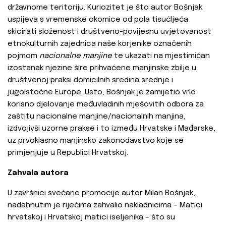
državnome teritoriju. Kuriozitet je što autor Bošnjak
uspijeva s vremenske okomice od pola tisućljeća
skicirati složenost i društveno-povijesnu uvjetovanost
etnokulturnih zajednica naše korjenike označenih
pojmom
nacionalne manjine
te ukazati na mjestimičan
izostanak njezine šire prihvaćene manjinske zbilje u
društvenoj praksi domicilnih sredina srednje i
jugoistočne Europe. Usto, Bošnjak je zamijetio vrlo
korisno djelovanje međuvladinih mješovitih odbora za
zaštitu nacionalne manjine/nacionalnih manjina,
izdvojivši uzorne prakse i to između Hrvatske i Mađarske,
uz prvoklasno manjinsko zakonodavstvo koje se
primjenjuje u Republici Hrvatskoj.
Zahvala autora
U završnici svečane promocije autor Milan Bošnjak,
nadahnutim je riječima zahvalio nakladnicima – Matici
hrvatskoj i Hrvatskoj matici iseljenika – što su