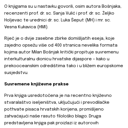
O knjigama su u nastavku govorili, osim autora Bošnjaka,
recenzenti prof. dr. sc. Sanja Vulić i prof. dr. sc. Željko
Holjevac te urednici dr. sc. Luka Šeput (MH) i mr. sc.
Vesna Kukavica (HMI).
Riječ je o dvije zasebne zbirke domišljatih eseja, koje
zajedno opsežu više od 400 stranica nevelika formata
kojima autor Milan Bošnjak kritički propituje suvremenu
interkulturalnu dionicu hrvatske dijaspore – kako u
prekooceanskim odredištima tako i u bližem europskome
susjedstvu.
Suvremene književne prakse
Prva knjiga usredotočena je na recentno književno
stvaralaštvo iseljeništva, uključujući i prevodilačke
pothvate pisaca hrvatskih korijena, promišljeno
zahvaćajući naše rasuto filološko blago. Druga
predstavljena knjiga pak proizlazi iz autorovih