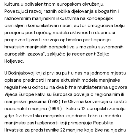
kultura u polivalentnom europskom okruženju.
Povezujući razvoj raznih oblika djelovanja s bogatim i
raznovrsnim manjinskim iskustvima na koncepcijski
osmišljen i komunikativan način, autor omogućava bolju
procjenu postojećeg modela aktivnosti i doprinosi
prepoznatljivosti razvoja optimalne participacije
hrvatskih manjinskih perspektiva u mozaiku suvremenih
europskih izazova“, zaključio je recenzent Željko
Holjevac.
U Bošnjakovoj knjizi prvi su put u nas na jednome mjestu
opisane prednosti i mane aktualnih modela manjinske
regulative u odnosu na dva bitna multilateralna ugovora
Vijeća Europe kakvi su Europska povelja o regionalnim ili
manjinskim jezicima (1992) te Okvirna konvencija o zaštiti
nacionalnih manjina (1994.) – kako u 12 europskih zemalja
gdje živi hrvatska manjinska zajednica tako i u modelu
manjinske zastupljenosti koji primjenjuje Republika
Hrvatska za predstavnike 22 manjine koje žive na njezinu