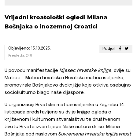
Vrijedni kroatološki ogledi Milana
Bošnjaka o inozemnoj Croatici
Objavljeno: 15.10.2025.
Podjeli:
Pregleda: 248
U povodu manifestacije
Mjesec hrvatske knjige
, dvije su
Matice – Matica hrvatska i Hrvatska matica iseljenika,
promovirale Bošnjakovo dvoknjižje koje otkriva osebujno
sociokulturno blago naše dijaspore…
U organizaciji Hrvatske matice iseljenika u Zagrebu 14.
listopada predstavljene su dvije knjige ogleda o
književnom i kulturnom stvaralaštvu te društvenom
životu Hrvata izvan Lijepe Naše autora dr. sc. Milana
Bošnjaka pod naslovom
Suvremena hrvatska književnost