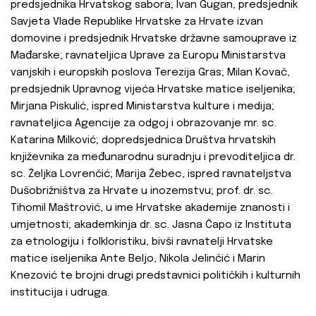
predsjednika Hrvatskog sabora; Ivan Gugan, predsjednik
Savjeta Vlade Republike Hrvatske za Hrvate izvan
domovine i predsjednik Hrvatske državne samouprave iz
Mađarske; ravnateljica Uprave za Europu Ministarstva
vanjskih i europskih poslova Terezija Gras; Milan Kovač,
predsjednik Upravnog vijeća Hrvatske matice iseljenika;
Mirjana Piskulić, ispred Ministarstva kulture i medija;
ravnateljica Agencije za odgoj i obrazovanje mr. sc.
Katarina Milković; dopredsjednica Društva hrvatskih
književnika za međunarodnu suradnju i prevoditeljica dr.
sc. Željka Lovrenčić; Marija Žebec, ispred ravnateljstva
Dušobrižništva za Hrvate u inozemstvu; prof. dr. sc.
Tihomil Maštrović, u ime Hrvatske akademije znanosti i
umjetnosti; akademkinja dr. sc. Jasna Čapo iz Instituta
za etnologiju i folkloristiku, bivši ravnatelji Hrvatske
matice iseljenika Ante Beljo, Nikola Jelinčić i Marin
Knezović te brojni drugi predstavnici političkih i kulturnih
institucija i udruga.