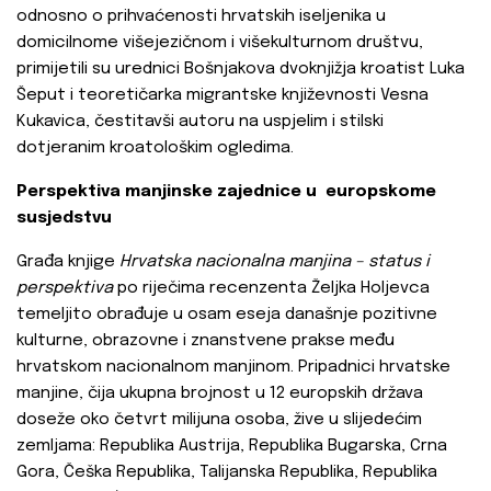
odnosno o prihvaćenosti hrvatskih iseljenika u
domicilnome višejezičnom i višekulturnom društvu,
primijetili su urednici Bošnjakova dvoknjižja kroatist Luka
Šeput i teoretičarka migrantske književnosti Vesna
Kukavica, čestitavši autoru na uspjelim i stilski
dotjeranim kroatološkim ogledima.
Perspektiva manjinske zajednice u europskome
susjedstvu
Građa knjige
Hrvatska nacionalna manjina – status i
perspektiva
po riječima recenzenta Željka Holjevca
temeljito obrađuje u osam eseja današnje pozitivne
kulturne, obrazovne i znanstvene prakse među
hrvatskom nacionalnom manjinom. Pripadnici hrvatske
manjine, čija ukupna brojnost u 12 europskih država
doseže oko četvrt milijuna osoba, žive u slijedećim
zemljama: Republika Austrija, Republika Bugarska, Crna
Gora, Češka Republika, Talijanska Republika, Republika