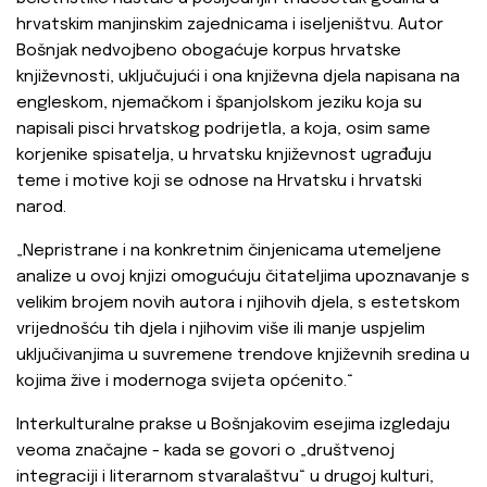
hrvatskim manjinskim zajednicama i iseljeništvu. Autor
Bošnjak nedvojbeno obogaćuje korpus hrvatske
književnosti, uključujući i ona književna djela napisana na
engleskom, njemačkom i španjolskom jeziku koja su
napisali pisci hrvatskog podrijetla, a koja, osim same
korjenike spisatelja, u hrvatsku književnost ugrađuju
teme i motive koji se odnose na Hrvatsku i hrvatski
narod.
„Nepristrane i na konkretnim činjenicama utemeljene
analize u ovoj knjizi omogućuju čitateljima upoznavanje s
velikim brojem novih autora i njihovih djela, s estetskom
vrijednošću tih djela i njihovim više ili manje uspjelim
uključivanjima u suvremene trendove književnih sredina u
kojima žive i modernoga svijeta općenito.“
Interkulturalne prakse u Bošnjakovim esejima izgledaju
veoma značajne - kada se govori o „društvenoj
integraciji i literarnom stvaralaštvu“ u drugoj kulturi,