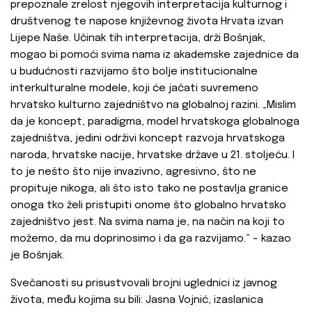
prepoznale zrelost njegovih interpretacija kulturnog i
društvenog te napose književnog života Hrvata izvan
Lijepe Naše. Učinak tih interpretacija, drži Bošnjak,
mogao bi pomoći svima nama iz akademske zajednice da
u budućnosti razvijamo što bolje institucionalne
interkulturalne modele, koji će jačati suvremeno
hrvatsko kulturno zajedništvo na globalnoj razini. „Mislim
da je koncept, paradigma, model hrvatskoga globalnoga
zajedništva, jedini održivi koncept razvoja hrvatskoga
naroda, hrvatske nacije, hrvatske države u 21. stoljeću. I
to je nešto što nije invazivno, agresivno, što ne
propituje nikoga, ali što isto tako ne postavlja granice
onoga tko želi pristupiti onome što globalno hrvatsko
zajedništvo jest. Na svima nama je, na način na koji to
možemo, da mu doprinosimo i da ga razvijamo.“ – kazao
je Bošnjak.
Svečanosti su prisustvovali brojni uglednici iz javnog
života, među kojima su bili: Jasna Vojnić, izaslanica