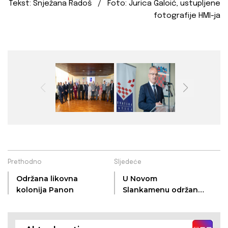
Tekst: Snježana Radoš / Foto: Jurica Galoić, ustupljene
fotografije HMI-ja
Prethodno
Sljedeće
Održana likovna
U Novom
kolonija Panon
Slankamenu održan
Miholjski koncert