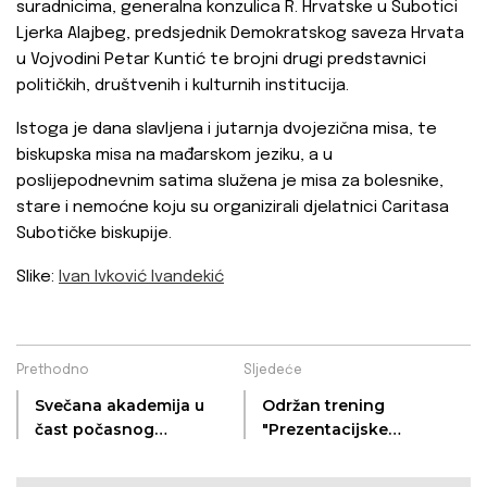
suradnicima, generalna konzulica R. Hrvatske u Subotici
Ljerka Alajbeg, predsjednik Demokratskog saveza Hrvata
u Vojvodini Petar Kuntić te brojni drugi predstavnici
političkih, društvenih i kulturnih institucija.
Istoga je dana slavljena i jutarnja dvojezična misa, te
biskupska misa na mađarskom jeziku, a u
poslijepodnevnim satima služena je misa za bolesnike,
stare i nemoćne koju su organizirali djelatnici Caritasa
Subotičke biskupije.
Slike:
Ivan Ivković Ivandekić
Prethodno
Sljedeće
Svečana akademija u
Održan trening
čast počasnog
"Prezentacijske
građanina Subotice,
vještine"
akademika dr. Ante