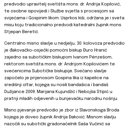
predvodio upravitelj svetišta mons. dr. Andrija Kopilović,
te osobne ispovijedi i Službe svjetla s procesijom sa
svijećama i Gospinim likom. Usprkos kiši, održana je i sveta
misu koju tradicionalno predvodi katedralni župnik mons.
Stjepan Beretić.
Centralno misno slavlje u nedjelju, 30. kolovoza predvodio
je đakovačko-osječki pomoćni biskup Đuro Hranić
zajedno sa subotičkim biskupom Ivanom Pénzešom,
rektorom svetišta mons. dr. Andrijom Kopilovićem te
svećenicima Subotičke biskupije. Svečano slavlje
započelo je prijenosom Gospina lika iz kapelice na
središnji oltar, kojega su nosili bandašica i bandaš
Dužijance 2009. Marijana Kujundžić i Nebojša Stipić u
pratnji mladih odjevenih u bunjevačku narodnu nošnju.
Misno pjevanje predvodio je zbor iz Slavonskoga Broda
kojega je doveo župnik Andrija Đaković. Misnom slavlju
nazočili su subotički gradonačelnik Saša Vučinić sa