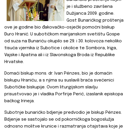
je i službeno završena
Dužijanca 2009. godine.
Gost Bunarićkog proštenja
ove je godine bio đakovačko-osječki pomoćni biskup
Đuro Hranić. U subotičkom marijanskom svetištu Gospe
od suza na Bunariću okupilo se 29. i 30. kolovoza nekoliko
tisuća vjernika iz Subotice i okolice te Sombora, Iriga,
Vajske i Apatina ali i iz Slavonskoga Broda iz Republike
Hrvatske.
Domaći biskup mons. dr. Ivan Pénzes, bio je domaćin
biskupu Hraniću, a s njima su suslavili braća svećenici
Subotičke biskupije. Ovom liturgijskom slavlju
prisustvovao je i vladika Porfirije Perić, izaslanik episkopa
bačkog Irineja.
Subotnje bunarićko bdjenje predvodio je biskup Pénzes.
Bdjenje se sastojalo se od pokorničkoga bogoslužja
odnosno molitve krunice i razmatranja otajstava koje je