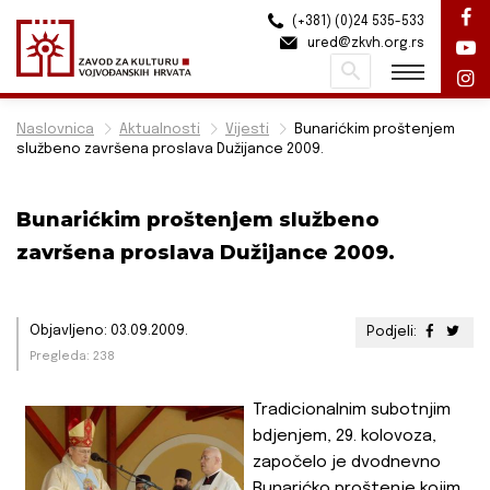
(+381) (0)24 535-533
ured@zkvh.org.rs
Pretraži
Naslovnica
Aktualnosti
Vijesti
Bunarićkim proštenjem
službeno završena proslava Dužijance 2009.
Bunarićkim proštenjem službeno
završena proslava Dužijance 2009.
Objavljeno: 03.09.2009.
Podjeli:
Pregleda: 238
Tradicionalnim subotnjim
bdjenjem, 29. kolovoza,
započelo je dvodnevno
Bunarićko proštenje kojim