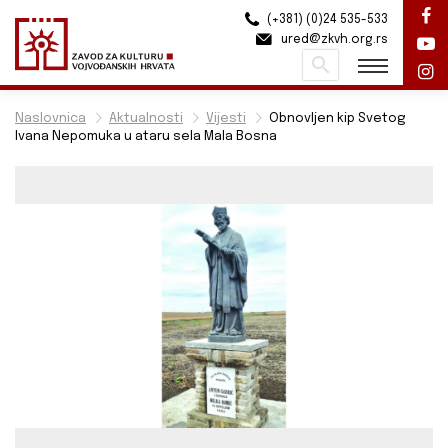
(+381) (0)24 535-533
ured@zkvh.org.rs
Pretraži
Naslovnica
Aktualnosti
Vijesti
Obnovljen kip Svetog
Ivana Nepomuka u ataru sela Mala Bosna