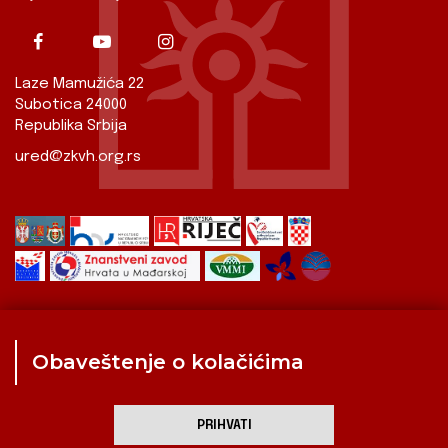
Laze Mamužića 22
Subotica 24000
Republika Srbija
ured@zkvh.org.rs
Obaveštenje o kolačićima
Zavod
Aktualnosti
Izdavaštvo
Digitalizirana baština
Hrvati u Srbiji
Kulturna scena
Kulturna baština
PRIHVATI