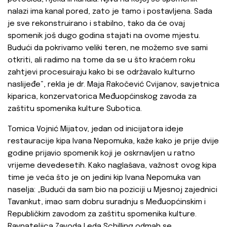
nalazi ima kanal pored, zato je tamo i postavljena. Sada
je sve rekonstruirano i stabilno, tako da će ovaj
spomenik još dugo godina stajati na ovome mjestu.
Budući da pokrivamo veliki teren, ne možemo sve sami
otkriti, ali radimo na tome da se u što kraćem roku
zahtjevi procesuiraju kako bi se održavalo kulturno
naslijeđe“, rekla je dr. Maja Rakočević Cvijanov, savjetnica
kiparica, konzervatorica Međuopćinskog zavoda za
zaštitu spomenika kulture Subotica.
Tomica Vojnić Mijatov, jedan od inicijatora ideje
restauracije kipa Ivana Nepomuka, kaže kako je prije dvije
godine prijavio spomenik koji je oskrnavljen u ratno
vrijeme devedesetih. Kako naglašava, važnost ovog kipa
time je veća što je on jedini kip Ivana Nepomuka van
naselja: „Budući da sam bio na poziciji u Mjesnoj zajednici
Tavankut, imao sam dobru suradnju s Međuopćinskim i
Republičkim zavodom za zaštitu spomenika kulture.
Ravnateljica Zavoda Leda Schilling odmah se