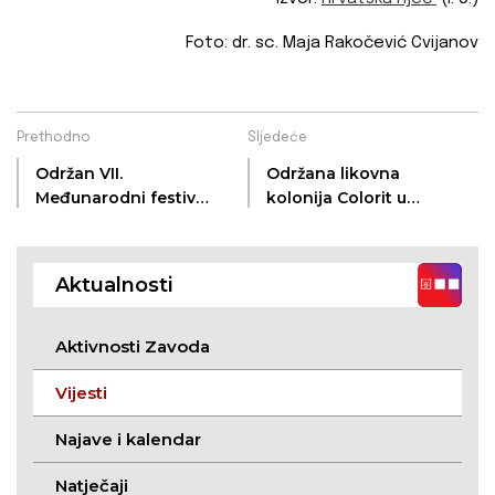
Foto: dr. sc. Maja Rakočević Cvijanov
Prethodno
Sljedeće
Održan VII.
Održana likovna
Međunarodni festival
kolonija Colorit u
tradicijskog pjevanja
Somboru
Aktualnosti
Aktivnosti Zavoda
Vijesti
Najave i kalendar
Natječaji