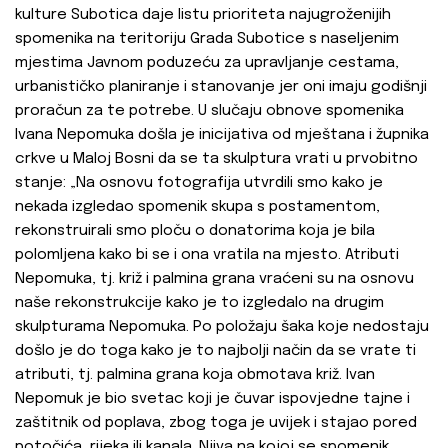
kulture Subotica daje listu prioriteta najugroženijih
spomenika na teritoriju Grada Subotice s naseljenim
mjestima Javnom poduzeću za upravljanje cestama,
urbanističko planiranje i stanovanje jer oni imaju godišnji
proračun za te potrebe. U slučaju obnove spomenika
Ivana Nepomuka došla je inicijativa od mještana i župnika
crkve u Maloj Bosni da se ta skulptura vrati u prvobitno
stanje: „Na osnovu fotografija utvrdili smo kako je
nekada izgledao spomenik skupa s postamentom,
rekonstruirali smo ploču o donatorima koja je bila
polomljena kako bi se i ona vratila na mjesto. Atributi
Nepomuka, tj. križ i palmina grana vraćeni su na osnovu
naše rekonstrukcije kako je to izgledalo na drugim
skulpturama Nepomuka. Po položaju šaka koje nedostaju
došlo je do toga kako je to najbolji način da se vrate ti
atributi, tj. palmina grana koja obmotava križ. Ivan
Nepomuk je bio svetac koji je čuvar ispovjedne tajne i
zaštitnik od poplava, zbog toga je uvijek i stajao pored
potočića, rijeka ili kanala. Njiva na kojoj se spomenik