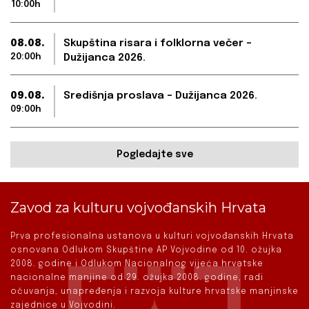
10:00h
08.08.
Skupština risara i folklorna večer –
20:00h
Dužijanca 2026.
09.08.
Središnja proslava – Dužijanca 2026.
09:00h
Pogledajte sve
Zavod za kulturu vojvođanskih Hrvata
Prva profesionalna ustanova u kulturi vojvođanskih Hrvata
osnovana Odlukom Skupštine AP Vojvodine od 10. ožujka
2008. godine i Odlukom Nacionalnog vijeća hrvatske
nacionalne manjine od 29. ožujka 2008. godine, radi
očuvanja, unapređenja i razvoja kulture hrvatske manjinske
zajednice u Vojvodini.