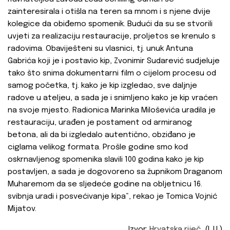
zainteresirala i otišla na teren sa mnom i s njene dvije
kolegice da obiđemo spomenik. Budući da su se stvorili
uvjeti za realizaciju restauracije, proljetos se krenulo s
radovima. Obaviješteni su vlasnici, tj. unuk Antuna
Gabrića koji je i postavio kip, Zvonimir Sudarević sudjeluje
tako što snima dokumentarni film o cijelom procesu od
samog početka, tj. kako je kip izgledao, sve daljnje
radove u ateljeu, a sada je i snimljeno kako je kip vraćen
na svoje mjesto. Radionica Marinka Miloševića uradila je
restauraciju, urađen je postament od armiranog
betona, ali da bi izgledalo autentično, obziđano je
ciglama velikog formata. Prošle godine smo kod
oskrnavljenog spomenika slavili 100 godina kako je kip
postavljen, a sada je dogovoreno sa župnikom Draganom
Muharemom da se sljedeće godine na obljetnicu 16.
svibnja uradi i posvećivanje kipa“, rekao je Tomica Vojnić
Mijatov.
Izvor:
Hrvatska riječ
(I. U.)