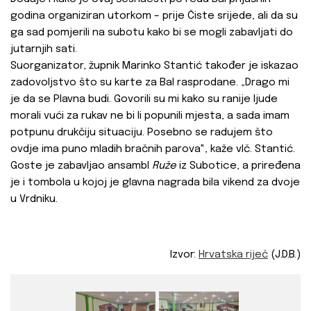
godina organiziran utorkom – prije Čiste srijede, ali da su
ga sad pomjerili na subotu kako bi se mogli zabavljati do
jutarnjih sati.
Suorganizator, župnik Marinko Stantić također je iskazao
zadovoljstvo što su karte za Bal rasprodane. „Drago mi
je da se Plavna budi. Govorili su mi kako su ranije ljude
morali vući za rukav ne bi li popunili mjesta, a sada imam
potpunu drukčiju situaciju. Posebno se radujem što
ovdje ima puno mladih bračnih parova", kaže vlč. Stantić.
Goste je zabavljao ansambl
Ruže
iz Subotice, a priređena
je i tombola u kojoj je glavna nagrada bila vikend za dvoje
u Vrdniku.
Izvor:
Hrvatska riječ
(J.D.B.)