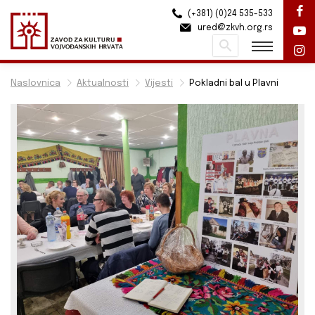
(+381) (0)24 535-533
ured@zkvh.org.rs
Pretraži
Naslovnica
Aktualnosti
Vijesti
Pokladni bal u Plavni