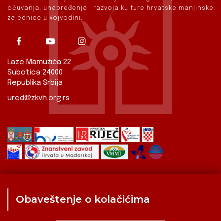
očuvanja, unapređenja i razvoja kulture hrvatske manjinske
zajednice u Vojvodini.
Laze Mamužića 22
Subotica 24000
Republika Srbija
ured@zkvh.org.rs
Obaveštenje o kolačićima
Zavod
Aktualnosti
Izdavaštvo
Digitalizirana baština