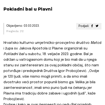
Pokladni bal u Plavni
Objavljeno: 03.03.2023.
Podjeli:
Pregleda: 212
Hrvatsko kulturno umjetničko-prosvjetno društvo
Matoš
i župa sv. Jakova Apostola iz Plavne organizirali su
Pokladni bal
u subotu, 18. veljače 2023. godine. Bal je
održan u vatrogasnom domu koji je bio mali da u njega
stanu svi zainteresirani za ovaj pokladni običaj, što nam
potvrđuje i predsjednik
Društva Igor Probojčević. „Ovdje
je 120 ljudi, više nismo mogli primiti, a da smo imali
dvostruko veći prostor popunili bismo ga. Velika je bila
zainteresiranost, imali smo puno ljudi na čekanju jer
Plavna ima tradiciju dobre zabave i ugodnih ljudi", kaže
Probojčević.
Dodaje i kako je ovaj šesnaesti po redu Bal prijašnih