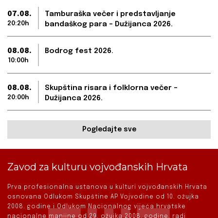
07.08.
Tamburaška večer i predstavljanje
20:20h
bandaškog para – Dužijanca 2026.
08.08.
Bodrog fest 2026.
10:00h
08.08.
Skupština risara i folklorna večer –
20:00h
Dužijanca 2026.
Pogledajte sve
Zavod za kulturu vojvođanskih Hrvata
Prva profesionalna ustanova u kulturi vojvođanskih Hrvata
osnovana Odlukom Skupštine AP Vojvodine od 10. ožujka
2008. godine i Odlukom Nacionalnog vijeća hrvatske
nacionalne manjine od 29. ožujka 2008. godine, radi