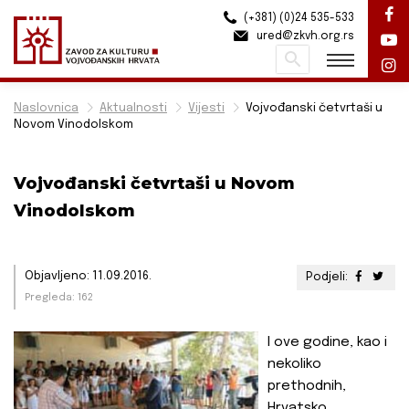
(+381) (0)24 535-533
ured@zkvh.org.rs
Pretraži
Naslovnica
Aktualnosti
Vijesti
Vojvođanski četvrtaši u
Novom Vinodolskom
Vojvođanski četvrtaši u Novom
Vinodolskom
Objavljeno: 11.09.2016.
Podjeli:
Pregleda: 162
I ove godine, kao i
nekoliko
prethodnih,
Hrvatsko