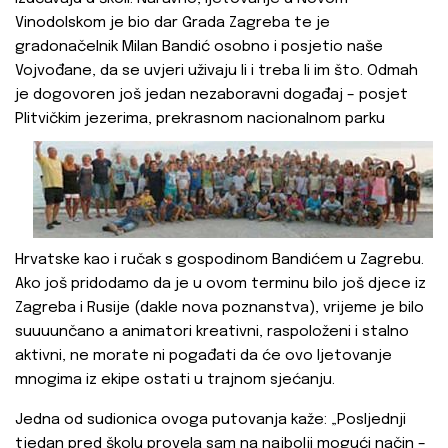
Vinodolskom je bio dar Grada Zagreba te je
gradonačelnik Milan Bandić osobno i posjetio naše
Vojvođane, da se uvjeri uživaju li i treba li im što. Odmah
je dogovoren još jedan nezaboravni događaj – posjet
Plitvičkim jezerima, prekrasnom
nacionalnom parku
Hrvatske kao i ručak s gospodinom Bandićem u Zagrebu.
Ako još pridodamo da je u ovom terminu bilo još djece iz
Zagreba i Rusije (dakle nova poznanstva), vrijeme je bilo
suuuunčano a animatori kreativni, raspoloženi i stalno
aktivni, ne morate ni pogađati da će ovo ljetovanje
mnogima iz ekipe ostati u trajnom sjećanju.
Jedna od sudionica ovoga putovanja kaže: „Posljednji
tjedan pred školu provela sam na najbolji mogući način –