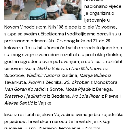
nacionalno vijeće
je organiziralo
ljetovanje u
Novom Vinodolskom. Njih 108 djece iz cijele Vojvodine,
skupa sa svojim učiteljicama i voditeljicama boravili su u
prekrasnom odmaralištu Crvenog križa od 21. do 29.
kolovoza. To su bili učenici četvrtih razreda ili djeca koja
su zbog svojih izvanrednih rezultata u protekloj školskoj
godini nagrađena ovim putovanjem, a došli su iz različitih
osnovnih škola:
Matko Vuković
i
Ivan Milutinović
iz
Subotice,
Vladimir Nazor
iz Đurđina,
Matija Gubec
iz
Tavankuta,
Pionir
iz Žednika,
22. oktobar
iz Monoštora,
Ivan Goran Kovačić
iz Sonte,
Moša Pijade
iz Berega,
Bratstvo i jedinstvo
iz Bezdana,
Ivo Lola Ribar
iz Plavne i
Aleksa Šantić
iz Vajske.
Iako iz različitih dijelova Vojvodine svima je bio zajednička
pripadnost hrvatskom narodu te hrvatski jezik koji
izučavaju u školi. Naravno, ljetovanje u Novom