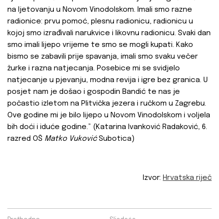
na ljetovanju u Novom Vinodolskom. Imali smo razne
radionice: prvu pomoć, plesnu radionicu, radionicu u
kojoj smo izrađivali narukvice i likovnu radionicu. Svaki dan
smo imali lijepo vrijeme te smo se mogli kupati. Kako
bismo se zabavili prije spavanja, imali smo svaku večer
žurke i razna natjecanja. Posebice mi se svidjelo
natjecanje u pjevanju, modna revija i igre bez granica. U
posjet nam je došao i gospodin Bandić te nas je
počastio izletom na Plitvička jezera i ručkom u Zagrebu.
Ove godine mi je bilo lijepo u Novom Vinodolskom i voljela
bih doći i iduće godine.” (Katarina Ivanković Radaković, 6.
razred OŠ
Matko Vuković
Subotica)
Izvor:
Hrvatska riječ