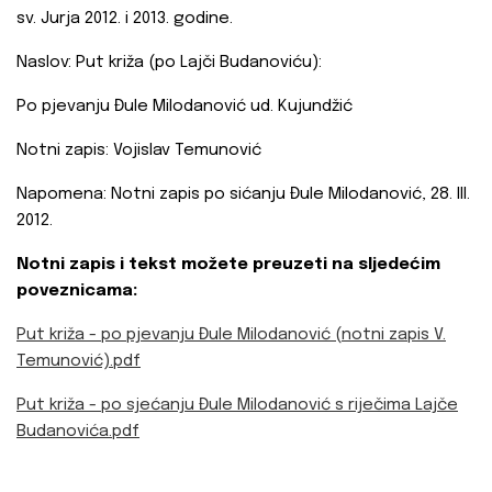
sv. Jurja 2012. i 2013. godine.
Naslov: Put križa (po Lajči Budanoviću):
Po pjevanju Đule Milodanović ud. Kujundžić
Notni zapis: Vojislav Temunović
Napomena: Notni zapis po sićanju Đule Milodanović, 28. III.
2012.
Notni zapis i tekst možete preuzeti na sljedećim
poveznicama:
Put križa - po pjevanju Đule Milodanović (notni zapis V.
Temunović).pdf
Put križa - po sjećanju Đule Milodanović s riječima Lajče
Budanovića.pdf