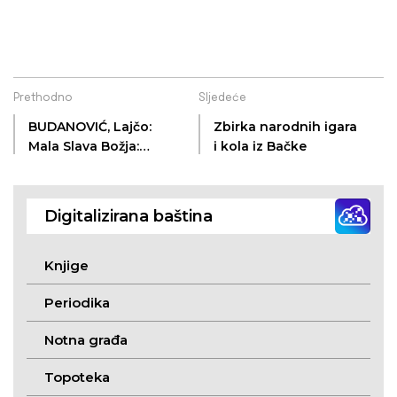
Prethodno
Sljedeće
BUDANOVIĆ, Lajčo:
Zbirka narodnih igara
Mala Slava Božja:
i kola iz Bačke
Napivi za pisme
Digitalizirana baština
Knjige
Periodika
Notna građa
Topoteka