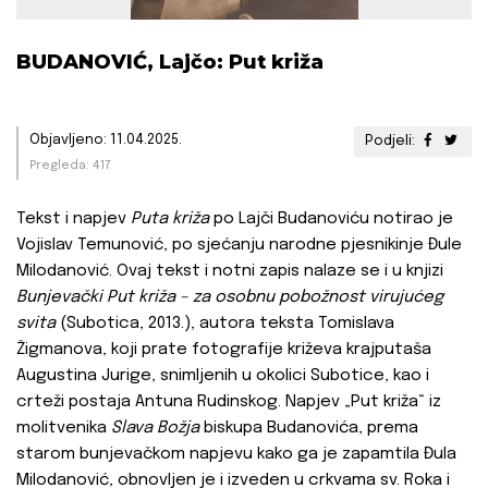
BUDANOVIĆ, Lajčo: Put križa
Objavljeno: 11.04.2025.
Podjeli:
Pregleda: 417
Tekst i napjev
Puta križa
po Lajči Budanoviću notirao je
Vojislav Temunović, po sjećanju narodne pjesnikinje Đule
Milodanović. Ovaj tekst i notni zapis nalaze se i u knjizi
Bunjevački Put križa – za osobnu pobožnost virujućeg
svita
(Subotica, 2013.), autora teksta Tomislava
Žigmanova, koji prate fotografije križeva krajputaša
Augustina Jurige, snimljenih u okolici Subotice, kao i
crteži postaja Antuna Rudinskog. Napjev „Put križa“ iz
molitvenika
Slava Božja
biskupa Budanovića, prema
starom bunjevačkom napjevu kako ga je zapamtila Đula
Milodanović, obnovljen je i izveden u crkvama sv. Roka i