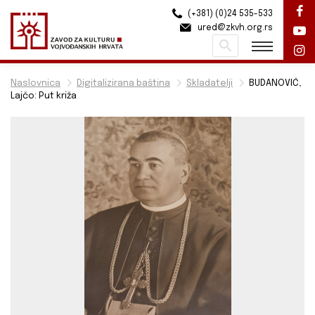
(+381) (0)24 535-533
ured@zkvh.org.rs
Pretraži
Naslovnica
Digitalizirana baština
Skladatelji
BUDANOVIĆ,
Lajčo: Put križa