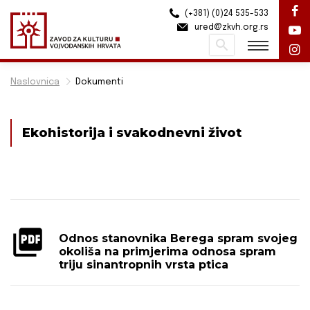
(+381) (0)24 535-533
ured@zkvh.org.rs
Pretraži
Naslovnica
Dokumenti
Ekohistorija i svakodnevni život
Odnos stanovnika Berega spram svojeg
okoliša na primjerima odnosa spram
triju sinantropnih vrsta ptica