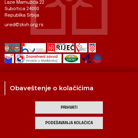
Laze Mamužića 22
Subotica 24000
Republika Srbija
ured@zkvh.org.rs
Obaveštenje o kolačićima
Zavod
Aktualnosti
Izdavaštvo
Digitalizirana baština
Hrvati u Srbiji
Kulturna scena
Kulturna baština
PRIHVATI
Zavod za kulturu vojvođanskih Hrvata
PODEŠAVANJA KOLAČIĆA
developed by