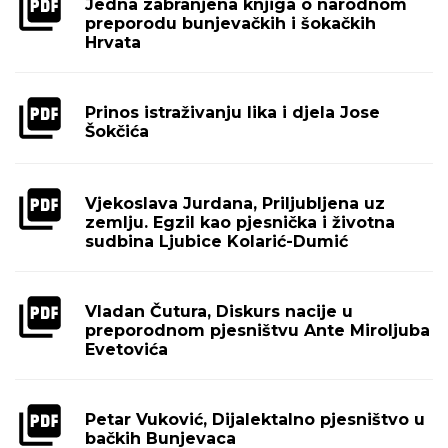
Jedna zabranjena knjiga o narodnom
preporodu bunjevačkih i šokačkih
Hrvata
Prinos istraživanju lika i djela Jose
Šokčića
Vjekoslava Jurdana, Priljubljena uz
zemlju. Egzil kao pjesnička i životna
sudbina Ljubice Kolarić-Dumić
Vladan Čutura, Diskurs nacije u
preporodnom pjesništvu Ante Miroljuba
Evetovića
Petar Vuković, Dijalektalno pjesništvo u
bačkih Bunjevaca