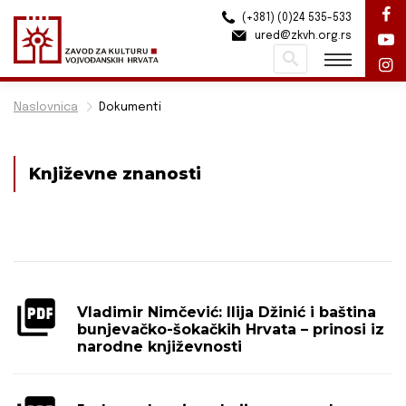
(+381) (0)24 535-533
ured@zkvh.org.rs
Pretraži
Naslovnica
Dokumenti
Književne znanosti
Vladimir Nimčević: Ilija Džinić i baština
bunjevačko-šokačkih Hrvata – prinosi iz
narodne književnosti