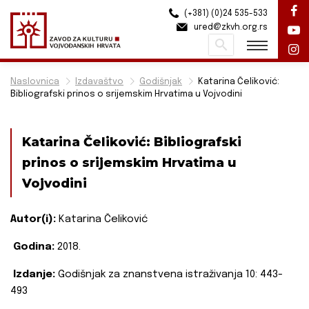
(+381) (0)24 535-533
ured@zkvh.org.rs
Pretraži
Naslovnica
Izdavaštvo
Godišnjak
Katarina Čeliković:
Bibliografski prinos o srijemskim Hrvatima u Vojvodini
Katarina Čeliković: Bibliografski
prinos o srijemskim Hrvatima u
Vojvodini
Autor(i):
Katarina Čeliković
Godina:
2018.
Izdanje:
Godišnjak za znanstvena istraživanja 10: 443-
493