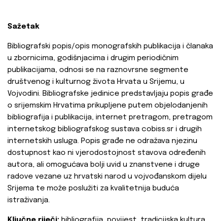
Sažetak
Bibliografski popis/opis monografskih publikacija i članaka
u zbornicima, godišnjacima i drugim periodičnim
publikacijama, odnosi se na raznovrsne segmente
društvenog i kulturnog života Hrvata u Srijemu, u
Vojvodini. Bibliografske jedinice predstavljaju popis građe
o srijemskim Hrvatima prikupljene putem objelodanjenih
bibliografija i publikacija, internet pretragom, pretragom
internetskog bibliografskog sustava cobiss.sr i drugih
internetskih usluga. Popis građe ne odražava njezinu
dostupnost kao ni vjerodostojnost stavova određenih
autora, ali omogućava bolji uvid u znanstvene i druge
radove vezane uz hrvatski narod u vojvođanskom dijelu
Srijema te može poslužiti za kvalitetnija buduća
istraživanja.
Ključne riječi:
bibliografija, povijest, tradicijska kultura,