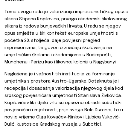
Sažetak
Tema ovoga rada je valorizacija impresionističkog opusa
slikara Stipana Kopilovića, prvoga akademski školovanog
slikara iz redova bunjevačkih Hrvata. U radu se njegov
opus smješta u širi kontekst europske umjetnosti s
početka 20. stoljeća, daje povijesni pregled
impresionizma, te govori o značaju školovanja na
umjetničkim školama i akademijama u Budimpešti,
Munchenu i Parizu kao i likovnoj koloniji u Nagybanyi.
Naglašena je i važnost tih institucija za formiranje
umjetnika s prostora Austro-Ugarske. Dotaknuta je i
recepcija i dosadašnja valorizacija njegovog djela kod
srpskog povjesničara umjetnosti Stanislava Živkovića.
Kopilovićev lik i djelo vrlo su opsežno obradili subotički
povjesničari umjetnosti, prije svega Bela Duranci, te u
novije vrijeme Olga Kovačev-Ninkov i Ljubica Vuković-
Dulić, kustosice Gradskog muzeja u Subotici.