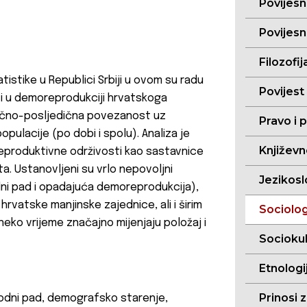
Povijesn
Povijesn
Filozofij
tistike u Republici Srbiji u ovom su radu
Povijest
dovi u demoreprodukciji hrvatskoga
ročno-posljedična povezanost uz
Pravo i p
pulacije (po dobi i spolu). Analiza je
Književn
reproduktivne održivosti kao sastavnice
. Ustanovljeni su vrlo nepovoljni
Jezikoslo
dni pad i opadajuća demoreprodukcija),
rvatske manjinske zajednice, ali i širim
Sociolog
eko vrijeme značajno mijenjaju položaj i
Sociokul
Etnologij
Prinosi 
irodni pad, demografsko starenje,