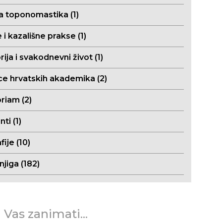
a toponomastika (1)
 i kazališne prakse (1)
ija i svakodnevni život (1)
ce hrvatskih akademika (2)
riam (2)
i (1)
fije (10)
njiga (182)
 Vas zanimati...