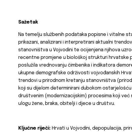
Sažetak
Na temelju službenih podataka popisne i vitalne sta
prikazani, analizirani i interpretirani aktualni tren
stanovništva u Vojvodini te ocijenjena njihova uz
recentne promjene u biološkoj strukturi hrvatske po
poslužila vrednovanju čimbenika i indikatora demo
ukupne demografske održivosti vojvođanskih Hrvata
trendovi u prirodnom kretanju stanovništva (priro
koji su dijelom determinirani dubokom ostarjelošću h
društvenim (modernizacijskim) procesima koji već n
ulogu žene, braka, obitelji i djece u društvu.
Ključne riječi:
Hrvati u Vojvodini, depopulacija, pr