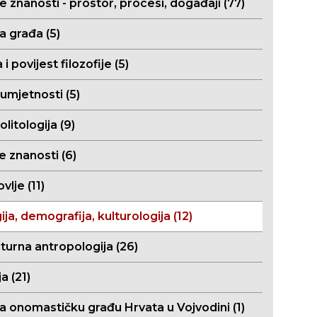
e znanosti - prostor, procesi, događaji (77)
a građa (5)
a i povijest filozofije (5)
 umjetnosti (5)
olitologija (9)
e znanosti (6)
vlje (11)
ija, demografija, kulturologija (12)
turna antropologija (26)
a (21)
za onomastičku građu Hrvata u Vojvodini (1)