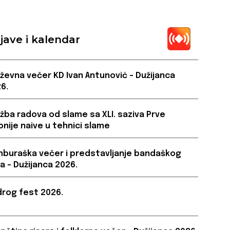
jave i kalendar
iževna večer KD Ivan Antunović – Dužijanca
6.
ožba radova od slame sa XLI. saziva Prve
onije naive u tehnici slame
buraška večer i predstavljanje bandaškog
a – Dužijanca 2026.
rog fest 2026.