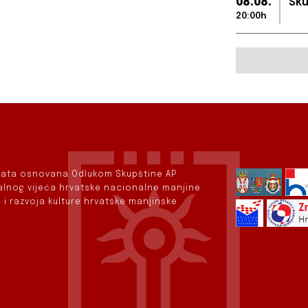
08.08.
Sku
20:00h
rvata osnovana Odlukom Skupštine AP
nalnog vijeća hrvatske nacionalne manjine
 i razvoja kulture hrvatske manjinske