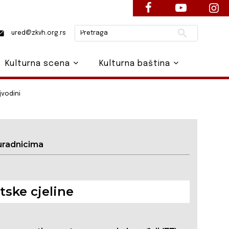
Pretraži
ured@zkvh.org.rs
Kulturna scena
Kulturna baština
jvodini
uradnicima
ske cjeline