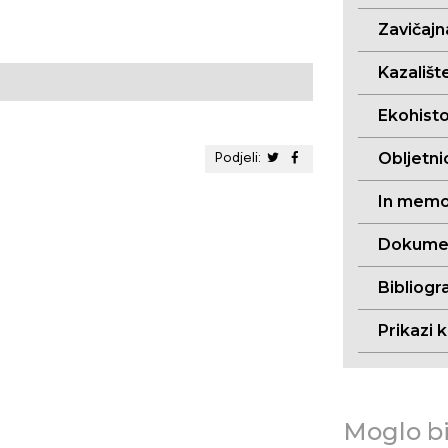
Zavičajn
Kazalište
Ekohistor
Obljetni
Podjeli:
In memo
Dokument
Bibliogra
Prikazi k
Moglo bi