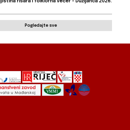
pština risara i folklorna večer – Dužijanca 2026.
Pogledajte sve