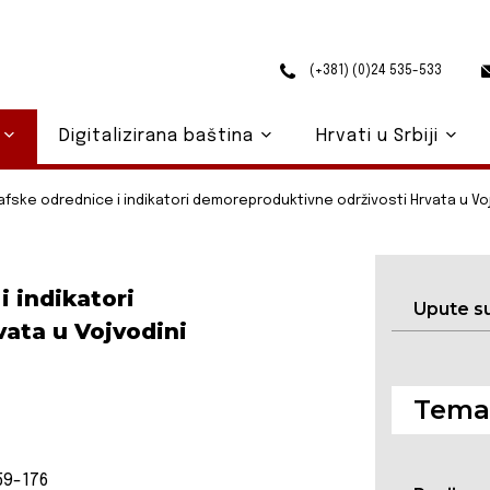
(+381) (0)24 535-533
o
Digitalizirana baština
Hrvati u Srbiji
ske odrednice i indikatori demoreproduktivne održivosti Hrvata u Vo
 indikatori
Upute s
ata u Vojvodini
Temat
59-176