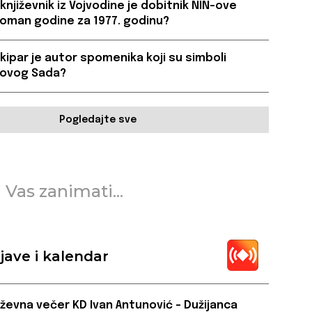
 književnik iz Vojvodine je dobitnik NIN-ove
oman godine za 1977. godinu?
 kipar je autor spomenika koji su simboli
Novog Sada?
Pogledajte sve
 Vas zanimati...
jave i kalendar
iževna večer KD Ivan Antunović – Dužijanca