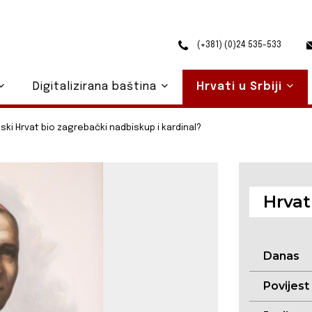
(+381) (0)24 535-533
Digitalizirana baština
Hrvati u Srbiji
tski Hrvat bio zagrebački nadbiskup i kardinal?
Hrvati
Danas
Povijest