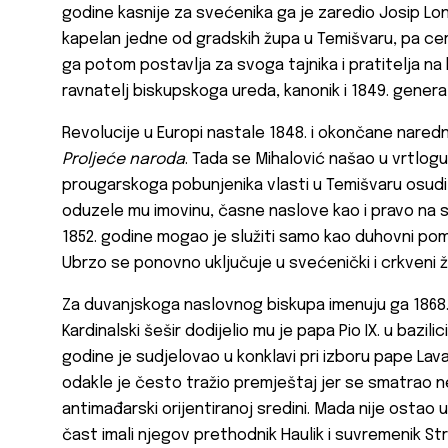
godine kasnije za svećenika ga je zaredio Josip Lo
kapelan jedne od gradskih župa u Temišvaru, pa cere
ga potom postavlja za svoga tajnika i pratitelja na
ravnatelj biskupskoga ureda, kanonik i 1849. general
Revolucije u Europi nastale 1848. i okončane nare
Proljeće naroda
. Tada se Mihalović našao u vrtlogu
prougarskoga pobunjenika vlasti u Temišvaru osudil
oduzele mu imovinu, časne naslove kao i pravo na s
1852. godine mogao je služiti samo kao duhovni pom
Ubrzo se ponovno uključuje u svećenički i crkveni živ
Za duvanjskoga naslovnog biskupa imenuju ga 1868.,
Kardinalski šešir dodijelio mu je papa Pio IX. u bazili
godine je sudjelovao u konklavi pri izboru pape Lava
odakle je često tražio premještaj jer se smatrao ne
antimađarski orijentiranoj sredini. Mada nije ostao 
čast imali njegov prethodnik Haulik i suvremenik S