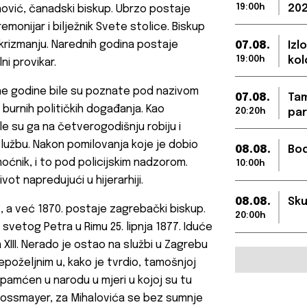
19:00h
202
nović, čanadski biskup. Ubrzo postaje
monijar i bilježnik Svete stolice. Biskup
 krizmanju. Narednih godina postaje
07.08.
Izl
19:00h
kol
ni provikar.
dne godine bile su poznate pod nazivom
07.08.
Tam
 burnih političkih događanja. Kao
20:20h
par
e su ga na četverogodišnju robiju i
lužbu. Nakon pomilovanja koje je dobio
08.08.
Bod
oćnik, i to pod policijskim nadzorom.
10:00h
ot napredujući u hijerarhiji.
08.08.
Sku
 a već 1870. postaje zagrebački biskup.
20:00h
ci svetog Petra u Rimu 25. lipnja 1877. Iduće
 XIII. Nerado je ostao na službi u Zagrebu
poželjnim u, kako je tvrdio, tamošnjoj
upamćen u narodu u mjeri u kojoj su tu
trossmayer, za Mihalovića se bez sumnje