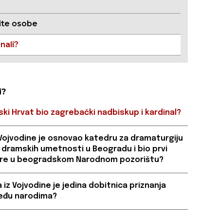
te osobe
znali?
i?
tski Hrvat bio zagrebački nadbiskup i kardinal?
z Vojvodine je osnovao katedru za dramaturgiju
 dramskih umetnosti u Beogradu i bio prvi
ere u beogradskom Narodnom pozorištu?
 iz Vojvodine je jedina dobitnica priznanja
eđu narodima?