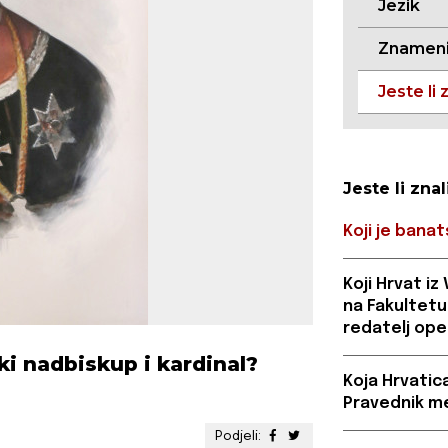
Jezik
Znameni
Jeste li 
Jeste li znal
Koji je bana
Koji Hrvat i
na Fakultetu
redatelj op
ki nadbiskup i kardinal?
Koja Hrvatica
Pravednik m
Podjeli: