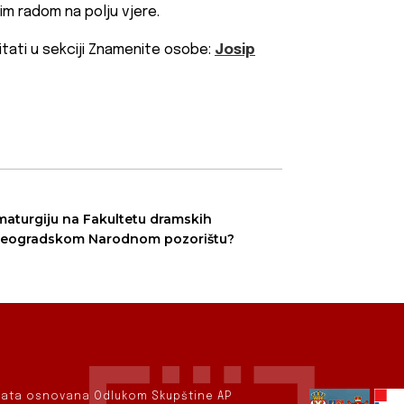
im radom na polju vjere.
itati u sekciji Znamenite osobe:
Josip
amaturgiju na Fakultetu dramskih
 u beogradskom Narodnom pozorištu?
rvata osnovana Odlukom Skupštine AP