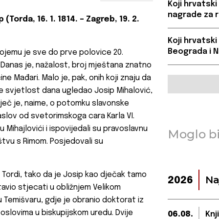
Koji hrvatski
nagrade za r
(Torda, 16. 1. 1814. – Zagreb, 19. 2.
Koji hrvatski
Beograda i 
kojemu je sve do prve polovice 20.
. Danas je, nažalost, broj mještana znatno
ne Mađari. Malo je, pak, onih koji znaju da
ne svjetlost dana ugledao Josip Mihalović,
Riječ je, naime, o potomku slavonske
 naslov od svetorimskoga cara Karla VI.
su Mihajlovići i ispovijedali su pravoslavnu
Moglo bi
ništvu s Rimom. Posjedovali su
 Tordi, tako da je Josip kao dječak tamo
Na
2026
vio stjecati u obližnjem Velikom
 u Temišvaru, gdje je obranio doktorat iz
poslovima u biskupijskom uredu. Dvije
06.08.
Knj