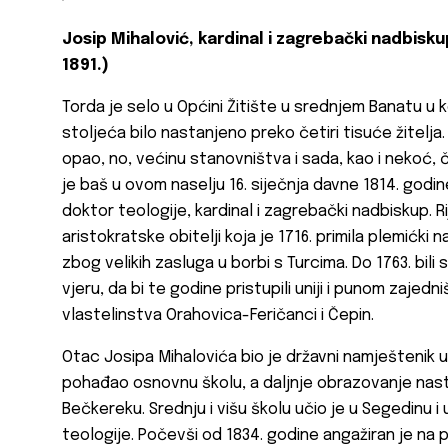
Josip Mihalović, kardinal i zagrebački nadbiskup 
1891.)
Torda je selo u Općini Žitište u srednjem Banatu u 
stoljeća bilo nastanjeno preko četiri tisuće žitelja
opao, no, većinu stanovništva i sada, kao i nekoć, či
je baš u ovom naselju 16. siječnja davne 1814. godi
doktor teologije, kardinal i zagrebački nadbiskup. 
aristokratske obitelji koja je 1716. primila plemićki
zbog velikih zasluga u borbi s Turcima. Do 1763. bili 
vjeru, da bi te godine pristupili uniji i punom zajed
vlastelinstva Orahovica-Feričanci i Čepin.
Otac Josipa Mihalovića bio je državni namještenik u
pohađao osnovnu školu, a daljnje obrazovanje nasta
Bečkereku. Srednju i višu školu učio je u Segedinu i
teologije. Počevši od 1834. godine angažiran je na 