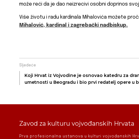
može reći da je dao neizrecivi osobni doprinos svoj
Više životu i radu kardinala Mihalovića možete proč
Mihalović, kardinal i zagrebački nadbiskup.
Sljedeće
Koji Hrvat iz Vojvodine je osnovao katedru za dr
umetnosti u Beogradu i bio prvi redatelj opere
Zavod za kulturu vojvođanskih Hrvata
Prva profesionalna ustanova u kulturi vojvođanskih H