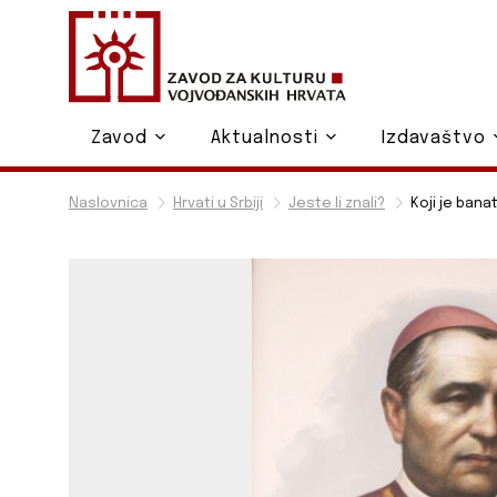
Zavod
Aktualnosti
Izdavaštvo
Naslovnica
Hrvati u Srbiji
Jeste li znali?
Koji je bana