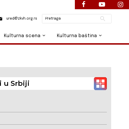
Pretraži
ured@zkvh.org.rs
Kulturna scena
Kulturna baština
 u Srbiji