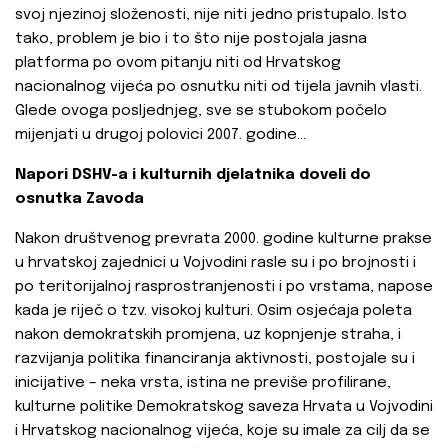
svoj njezinoj složenosti, nije niti jedno pristupalo. Isto
tako, problem je bio i to što nije postojala jasna
platforma po ovom pitanju niti od Hrvatskog
nacionalnog vijeća po osnutku niti od tijela javnih vlasti.
Glede ovoga posljednjeg, sve se stubokom počelo
mijenjati u drugoj polovici 2007. godine…
Napori DSHV-a i kulturnih djelatnika doveli do
osnutka Zavoda
Nakon društvenog prevrata 2000. godine kulturne prakse
u hrvatskoj zajednici u Vojvodini rasle su i po brojnosti i
po teritorijalnoj rasprostranjenosti i po vrstama, napose
kada je riječ o tzv. visokoj kulturi. Osim osjećaja poleta
nakon demokratskih promjena, uz kopnjenje straha, i
razvijanja politika financiranja aktivnosti, postojale su i
inicijative – neka vrsta, istina ne previše profilirane,
kulturne politike Demokratskog saveza Hrvata u Vojvodini
i Hrvatskog nacionalnog vijeća, koje su imale za cilj da se