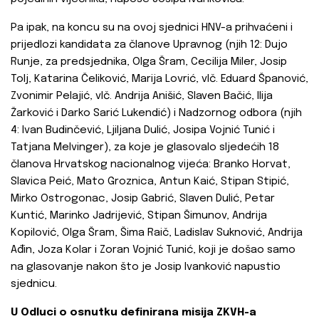
Pa ipak, na koncu su na ovoj sjednici HNV-a prihvaćeni i
prijedlozi kandidata za članove Upravnog (njih 12: Dujo
Runje, za predsjednika, Olga Šram, Cecilija Miler, Josip
Tolj, Katarina Čeliković, Marija Lovrić, vlč. Eduard Španović,
Zvonimir Pelajić, vlč. Andrija Anišić, Slaven Bačić, Ilija
Žarković i Darko Sarić Lukendić) i Nadzornog odbora (njih
4: Ivan Budinčević, Ljiljana Dulić, Josipa Vojnić Tunić i
Tatjana Melvinger), za koje je glasovalo sljedećih 18
članova Hrvatskog nacionalnog vijeća: Branko Horvat,
Slavica Peić, Mato Groznica, Antun Kaić, Stipan Stipić,
Mirko Ostrogonac, Josip Gabrić, Slaven Dulić, Petar
Kuntić, Marinko Jadrijević, Stipan Šimunov, Andrija
Kopilović, Olga Šram, Šima Raič, Ladislav Suknović, Andrija
Ađin, Joza Kolar i Zoran Vojnić Tunić, koji je došao samo
na glasovanje nakon što je Josip Ivanković napustio
sjednicu.
U Odluci o osnutku definirana misija ZKVH-a