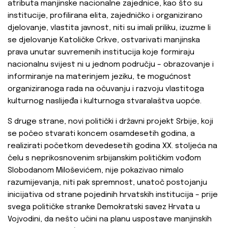
atributa manjinske nacionalne zajednice, kao što su
institucije, profilirana elita, zajedničko i organizirano
djelovanje, vlastita javnost, niti su imali priliku, izuzme li
se djelovanje Katoličke Crkve, ostvarivati manjinska
prava unutar suvremenih institucija koje formiraju
nacionalnu svijest ni u jednom području – obrazovanje i
informiranje na materinjem jeziku, te mogućnost
organiziranoga rada na očuvanju i razvoju vlastitoga
kulturnog naslijeđa i kulturnoga stvaralaštva uopće.
S druge strane, novi politički i državni projekt Srbije, koji
se počeo stvarati koncem osamdesetih godina, a
realizirati početkom devedesetih godina XX. stoljeća na
čelu s neprikosnovenim srbijanskim političkim vođom
Slobodanom Miloševićem, nije pokazivao nimalo
razumijevanja, niti pak spremnost, unatoč postojanju
inicijativa od strane pojedinih hrvatskih institucija – prije
svega političke stranke Demokratski savez Hrvata u
Vojvodini, da nešto učini na planu uspostave manjinskih