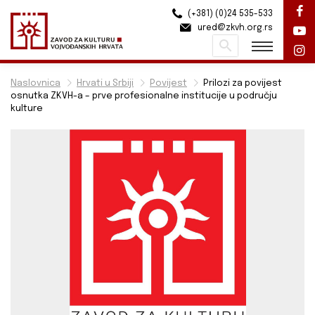
(+381) (0)24 535-533
ured@zkvh.org.rs
Pretraži
Naslovnica
Hrvati u Srbiji
Povijest
Prilozi za povijest
osnutka ZKVH-a – prve profesionalne institucije u području
kulture