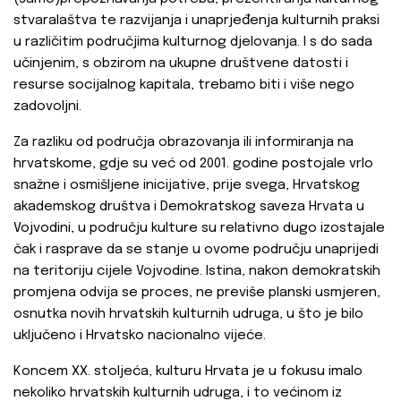
stvaralaštva te razvijanja i unaprjeđenja kulturnih praksi
u različitim područjima kulturnog djelovanja. I s do sada
učinjenim, s obzirom na ukupne društvene datosti i
resurse socijalnog kapitala, trebamo biti i više nego
zadovoljni.
Za razliku od područja obrazovanja ili informiranja na
hrvatskome, gdje su već od 2001. godine postojale vrlo
snažne i osmišljene inicijative, prije svega, Hrvatskog
akademskog društva i Demokratskog saveza Hrvata u
Vojvodini, u području kulture su relativno dugo izostajale
čak i rasprave da se stanje u ovome području unaprijedi
na teritoriju cijele Vojvodine. Istina, nakon demokratskih
promjena odvija se proces, ne previše planski usmjeren,
osnutka novih hrvatskih kulturnih udruga, u što je bilo
uključeno i Hrvatsko nacionalno vijeće.
Koncem XX. stoljeća, kulturu Hrvata je u fokusu imalo
nekoliko hrvatskih kulturnih udruga, i to većinom iz