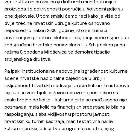
vrsti kulturnih praksi, broju kulturnih manifestacija i
proizvoda te pokrivenosti područja u Vojvodini gdje su
one djelovale. U tom smislu ćemo reći kako je više od
dvije trećine hrvatskih udruga kulture osnovano
neposredno nakon 2000. godine, što se tumači
povećanjem prostora slobode i osjećaja veće sigurnosti
kod građana hrvatske nacionalnosti u Srbiji nakon pada
režima Slobodana Miloševića te demokratizacije
srbijanskoga društva.
Pa ipak, institucionalna nedovoljna izgrađenost kulturne
scene hrvatske nacionalne zajednice u Srbiji i
isključenost hrvatskih sadržaja iz rada kulturnih ustanova
čiji su osnivači tijela državne uprave za posljedicu su
imale brojne deficite – kulturna elita se međusobno nije
poznavala, mala količina financijskih sredstava je bila na
raspolaganju, slaba vidljivost u prostoru javnosti
hrvatskih kulturnih sadržaja, manifestativna narav
kulturnih praksi, odsustvo programa rada trajnijeg