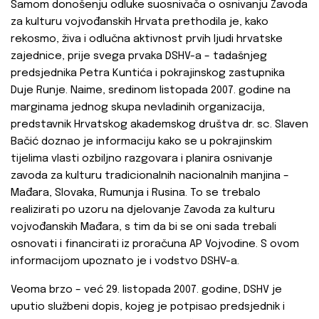
Samom donošenju odluke suosnivača o osnivanju Zavoda
za kulturu vojvođanskih Hrvata prethodila je, kako
rekosmo, živa i odlučna aktivnost prvih ljudi hrvatske
zajednice, prije svega prvaka DSHV-a – tadašnjeg
predsjednika Petra Kuntića
i pokrajinskog zastupnika
Duje Runje. Naime, sredinom listopada 2007. godine na
marginama jednog skupa nevladinih organizacija,
predstavnik Hrvatskog akademskog društva dr. sc. Slaven
Bačić doznao je informaciju kako se u pokrajinskim
tijelima vlasti ozbiljno razgovara i planira osnivanje
zavoda za kulturu tradicionalnih nacionalnih manjina –
Mađara, Slovaka, Rumunja i Rusina. To se trebalo
realizirati po uzoru na djelovanje Zavoda za kulturu
vojvođanskih Mađara, s tim da bi se oni sada trebali
osnovati i financirati iz proračuna AP Vojvodine. S ovom
informacijom upoznato je i vodstvo DSHV-a.
Veoma brzo – već 29. listopada 2007. godine, DSHV je
uputio službeni dopis, kojeg je potpisao predsjednik i