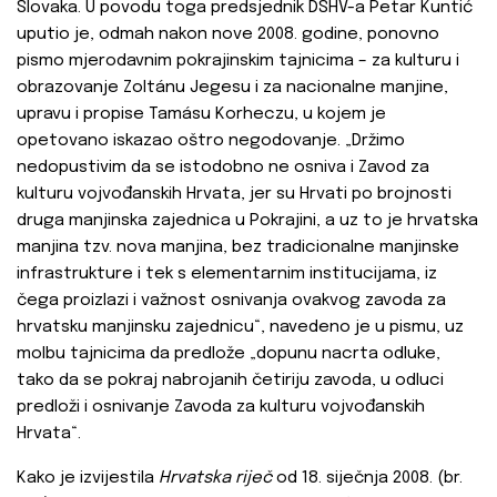
Slovaka. U povodu toga predsjednik DSHV-a Petar Kuntić
uputio je, odmah nakon nove 2008. godine, ponovno
pismo mjerodavnim pokrajinskim tajnicima – za kulturu i
obrazovanje Zoltánu Jegesu i za nacionalne manjine,
upravu i propise Tamásu Korheczu, u kojem je
opetovano iskazao oštro negodovanje. „Držimo
nedopustivim da se istodobno ne osniva i Zavod za
kulturu vojvođanskih Hrvata, jer su Hrvati po brojnosti
druga manjinska zajednica u Pokrajini, a uz to je hrvatska
manjina tzv. nova manjina, bez tradicionalne manjinske
infrastrukture i tek s elementarnim institucijama, iz
čega proizlazi i važnost osnivanja ovakvog zavoda za
hrvatsku manjinsku zajednicu“, navedeno je u pismu, uz
molbu tajnicima da predlože „dopunu nacrta odluke,
tako da se pokraj nabrojanih četiriju zavoda, u odluci
predloži i osnivanje Zavoda za kulturu vojvođanskih
Hrvata“.
Kako je izvijestila
Hrvatska riječ
od 18. siječnja 2008. (br.