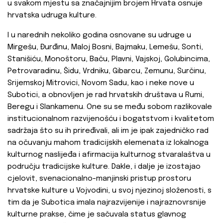
u svakom mjestu sa značajnijim brojem Hrvata osnuje
hrvatska udruga kulture.
I u narednih nekoliko godina osnovane su udruge u
Mirgešu, Đurđinu, Maloj Bosni, Bajmaku, Lemešu, Sonti,
Stanišiću, Monoštoru, Baču, Plavni, Vajskoj, Golubincima,
Petrovaradinu, Šidu, Vrdniku, Gibarcu, Zemunu, Surčinu,
Srijemskoj Mitrovici, Novom Sadu, kao i neke nove u
Subotici, a obnovljen je rad hrvatskih društava u Rumi,
Beregu i Slankamenu. One su se među sobom razlikovale
institucionalnom razvijenošću i bogatstvom i kvalitetom
sadržaja što su ih priređivali, ali im je ipak zajedničko rad
na očuvanju mahom tradicijskih elemenata iz lokalnoga
kulturnog naslijeđa i afirmacija kulturnog stvaralaštva u
području tradicijske kulture. Dakle, i dalje je izostajao
cjelovit, svenacionalno-manjinski pristup prostoru
hrvatske kulture u Vojvodini, u svoj njezinoj složenosti, s
tim da je Subotica imala najrazvijenije i najraznovrsnije
kulturne prakse, čime je sačuvala status glavnog