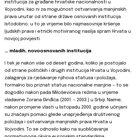
institucija za građane hrvatske nacionalnosti u
Vojvodini, kao ni za mogućnost ostvarivanja manjinskih
prava unutar od strane države osnovanih institucija.
Istodobno, u to je vrijeme bilo najmasovnije kršenje
ljudskih prava i etnički motiviranog nasilja spram Hrvata u
novijoj povijesti.
… mladih, novoosnovanih institucija
I tek je nakon više od deset godina, koliko je postojalo
od strane političkih i drugih institucija Hrvata u Vojvodini,
zalaganja za rješavanje njihova statusa i položaja,
formalno bio priznat status nacionalne manjine – to se
dogodilo nakon pada Miloševićeva režima u vrijeme
vladavine Zorana Đinđića (2001. – 2003.) u Srbiji. Naime,
nakon promjene vlasti u listopadu 2000. godine učinjeni
su značajni pomaci glede unaprjeđenja društvenog
položaja i ostvarivanja manjinskih prava Hrvata u
Vojvodini. To se odnosilo kako na suobličavanje
normativnoga okvira europskim standardima