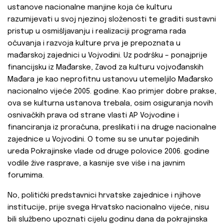
ustanove nacionalne manjine koja će kulturu
razumijevati u svoj njezinoj složenosti te graditi sustavni
pristup u osmišljavanju i realizaciji programa rada
očuvanja i razvoja kulture prva je prepoznata u
mađarskoj zajednici u Vojvodini. Uz podršku – ponajprije
financijsku iz Mađarske, Zavod za kulturu vojvođanskih
Mađara je kao neprofitnu ustanovu utemeljilo Mađarsko
nacionalno vijeće 2005. godine. Kao primjer dobre prakse,
ova se kulturna ustanova trebala, osim osiguranja novih
osnivačkih prava od strane vlasti AP Vojvodine i
financiranja iz proračuna, preslikati i na druge nacionalne
zajednice u Vojvodini. O tome su se unutar pojedinih
ureda Pokrajinske vlade od druge polovice 2006. godine
vodile žive rasprave, a kasnije sve više i na javnim
forumima.
No, politički predstavnici hrvatske zajednice i njihove
institucije, prije svega Hrvatsko nacionalno vijeće, nisu
bili službeno upoznati cijelu godinu dana da pokrajinska