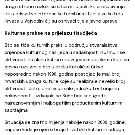
druge strane razlozi su situirani u politike prešućivanja
i/ili u odsustvo interesa kulturnih institucija za kulturu
Hrvata u Vojvodini čiji su osnivači tijela javne uprave.
Kulturne prakse na prijelazu tisućljeća
Što se tiče kulturnih praksi u području stvaralaštva i
prijenosa kulturnog naslijeđa u sadašnjost, izuzmu li se
aktivnosti na planu kulture za vrijeme socijalizma koje su
jedino razvijenije bile u okrilju Katoličke Crkve,
neposredno nakon 1990. godine postojao je mali broj
hrvatskih udruga kulture koje su realizirale neveliki broj
aktivnosti. Usto, one nisu imale jednaku teritorijalnu
pokrivenost – izdvajala se Subotica kao grad s
najraznovrsnijim i najbogatijim produciranim kulturnim
sadržajima.
Situacija se znatno mijenja nabolje nakon 2000. godine,
napose kada je riječ o broju hrvatskih kulturnih udruga,