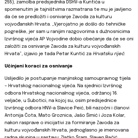
255), zamolba predsjednika DSHV-a Kuntića u
spomenutim je tajništvima razmatrana te mu je javljeno
da će se predložiti i osnivanje Zavoda za kulturu
vojvođanskih Hrvata. „Vjerojatno je došlo do tehničke
pogreške, jer sam u ranijim razgovorima s dužnosnicima
Izvršnog vijeća AP Vojvodine dobio obećanje da će se oni
založiti za osnivanje Zavoda za kulturu vojvođanskih
Hrvata“, izjavio je tada Petar Kuntić za
Hrvatsku riječ
.
Učinjeni koraci za osnivanje
Uslijedilo je postupanje manjinskog samoupravnog tijela
– Hrvatskog nacionalnog vijeća. Na sjednici Izvršnog
odbora Hrvatskog nacionalnog vijeća, održanoj 16.
veljače, u Subotici, na kojoj su, osim predsjednice
Izvršnog odbora HNV-a Slavice Peić, bili nazočni i članovi
Antonija Čota, Mato Groznica, Jašo Šimić i Joza Kolar,
nakon rasprave o inicijativi za formiranje Zavoda za
kulturu vojvođanskih Hrvata, jednoglasno je imenovana
radna skupina u sastavu: Zlatko Šram, Slaven Bačić,