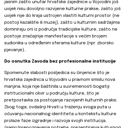
jasnim zašto unutar hrvatske zajednice u Vojvodini još
uvijek nisu dovoljno razvijene kulturne prakse, zašto još
uvijek nije do kraja ustrojen vlastiti kulturni prostor (ne
postoji kazalište ili muzej), zašto u kulturnim sadržajima
dominiraju oni iz područja tradicijske kulture, zašto ne
postoje značajnije manifestacije s većim brojem
sudionika u određenim sferama kulture (npr. zborsko
pjevanje)…
Do osnutka Zavoda bez profesionalne institucije
Spomenute slabosti posljedica su činjenice što je
hrvatska zajednica u Vojvodini u pravnom smislu nova
manjina, koja nije baštinila u suvremenosti bogatiji
institucionalni okvir u području kulture, što je
pretpostavka za postojanje razvijenih kulturnih praksi.
Zbog toga, ovdašnji Hrvati u traženju svoga puta u
očuvanju nacionalnog identiteta u kontekstu kulture
prolaze faze izgradnje i razvoja svojih institucija,
(samo)prepoznavanja potreba, prezentiranja kulturnog