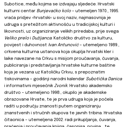
Subotice, među kojima se izdvajaju sljedeće. Hrvatski
kulturni centar
Bunjevačko kolo
– utemeljen 1970., 1995.
vraća pridjev »hrvatski« u svoj naziv, najmasovnija je
udruga s pretežitom aktivnošću u tradicijskoj kulturi i
likovnosti, uz organiziranje velikih priredaba, prije svega
Veliko prelo
i
Dužijanca
. Katoličko društvo za kulturu,
povijest i duhovnost
Ivan Antunović
– utemeljeno 1989.,
crkvena kulturna ustanova koja okuplja hrvatski kler i
laike navezane na Crkvu s misijom proučavanja, čuvanja,
publiciranja i predstavljanja hrvatske kulturne baštine
koja je vezana uz Katoličku Crkvu, s prepoznatim
tiskovinama – godišnji narodni kalendar
Subotička Danica
i informativni mjesečnik
Zvonik
. Hrvatsko akademsko
društvo – utemeljeno 1998., okupilo je akademske
obrazovane Hrvate, te je prva udruga koja je počela
raditi u području znanosti putem organiziranju
znanstvenih i stručnih skupova te javnih tribina. Hrvatska
čitaonica – utemeljena 2002. radi prikupljanja, čuvanja,
praćenja i proučavanja knjiga, časopisa, novina… te