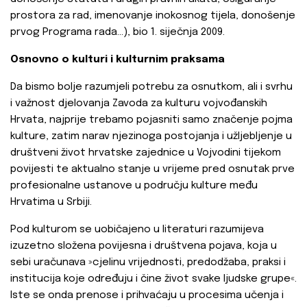
prostora za rad, imenovanje inokosnog tijela, donošenje
prvog Programa rada…), bio 1. siječnja 2009.
Osnovno o kulturi i kulturnim praksama
Da bismo bolje razumjeli potrebu za osnutkom, ali i svrhu
i važnost djelovanja Zavoda za kulturu vojvođanskih
Hrvata, najprije trebamo pojasniti samo značenje pojma
kulture, zatim narav njezinoga postojanja i užljebljenje u
društveni život hrvatske zajednice u Vojvodini tijekom
povijesti te aktualno stanje u vrijeme pred osnutak prve
profesionalne ustanove u području kulture među
Hrvatima u Srbiji.
Pod kulturom se uobičajeno u literaturi razumijeva
izuzetno složena povijesna i društvena pojava, koja u
sebi uračunava »cjelinu vrijednosti, predodžaba, praksi i
institucija koje određuju i čine život svake ljudske grupe«.
Iste se onda prenose i prihvaćaju u procesima učenja i