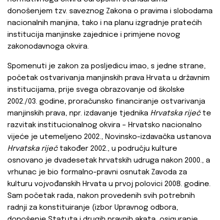
donošenjem tzv. saveznog Zakona o pravima i slobodama
nacionalnih manjina, tako i na planu izgradnje pratećih
institucija manjinske zajednice i primjene novog
zakonodavnoga okvira.
Spomenuti je zakon za posljedicu imao, s jedne strane,
početak ostvarivanja manjinskih prava Hrvata u državnim
institucijama, prije svega obrazovanje od školske
2002./03. godine, proračunsko financiranje ostvarivanja
manjinskih prava, npr. izdavanje tjednika
Hrvatska riječ
te
razvitak institucionalnog okvira – Hrvatsko nacionalno
vijeće je utemeljeno 2002., Novinsko-izdavačka ustanova
Hrvatska riječ
također 2002., u području kulture
osnovano je dvadesetak hrvatskih udruga nakon 2000., a
vrhunac je bio formalno-pravni osnutak Zavoda za
kulturu vojvođanskih Hrvata u prvoj polovici 2008. godine.
Sam početak rada, nakon provedenih svih potrebnih
radnji za konstituiranje (izbor Upravnog odbora,
donošenje Statuta i drugih pravnih akata, osiguranje