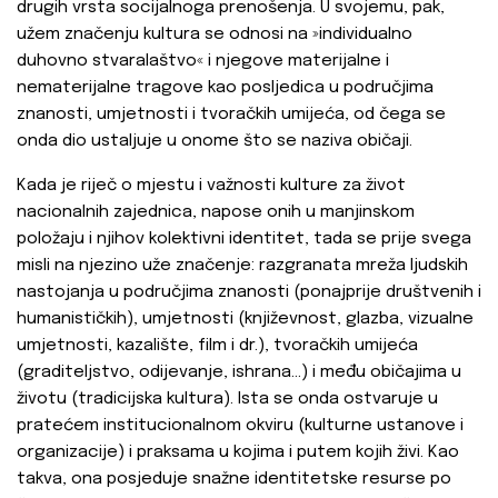
drugih vrsta socijalnoga prenošenja. U svojemu, pak,
užem značenju kultura se odnosi na »individualno
duhovno stvaralaštvo« i njegove materijalne i
nematerijalne tragove kao posljedica u područjima
znanosti, umjetnosti i tvoračkih umijeća, od čega se
onda dio ustaljuje u onome što se naziva običaji.
Kada je riječ o mjestu i važnosti kulture za život
nacionalnih zajednica, napose onih u manjinskom
položaju i njihov kolektivni identitet, tada se prije svega
misli na njezino uže značenje: razgranata mreža ljudskih
nastojanja u područjima znanosti (ponajprije društvenih i
humanističkih), umjetnosti (književnost, glazba, vizualne
umjetnosti, kazalište, film i dr.), tvoračkih umijeća
(graditeljstvo, odijevanje, ishrana…) i među običajima u
životu (tradicijska kultura). Ista se onda ostvaruje u
pratećem institucionalnom okviru (kulturne ustanove i
organizacije) i praksama u kojima i putem kojih živi. Kao
takva, ona posjeduje snažne identitetske resurse po