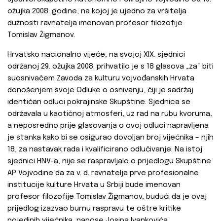
ožujka 2008. godine, na kojoj je ujedno za vršitelja
dužnosti ravnatelja imenovan profesor filozofije
Tomislav Žigmanov.
Hrvatsko nacionalno vijeće, na svojoj XIX. sjednici
održanoj 29. ožujka 2008. prihvatilo je s 18 glasova „za“ biti
suosnivačem Zavoda za kulturu vojvođanskih Hrvata
donošenjem svoje Odluke o osnivanju, čiji je sadržaj
identičan odluci pokrajinske Skupštine. Sjednica se
održavala u kaotičnoj atmosferi, uz rad na rubu kvoruma,
a neposredno prije glasovanja o ovoj odluci napravljena
je stanka kako bi se osigurao dovoljan broj vijećnika – njih
18, za nastavak rada i kvalificirano odlučivanje. Na istoj
sjednici HNV-a, nije se raspravljalo o prijedlogu Skupštine
AP Vojvodine da za v. d. ravnatelja prve profesionalne
institucije kulture Hrvata u Srbiji bude imenovan
profesor filozofije Tomislav Žigmanov, budući da je ovaj
prijedlog izazvao burnu raspravu te oštre kritike
pojedinih vijećnika, napose Josipa Ivankovića.