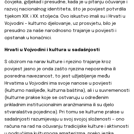
čovjeka, gdjekad i presudne, kada je u pitanju očuvanje i
razvoj nacionalnog identiteta, što je povijest potvrdila
tijekom XIX. i XX. stoljeća. Ovo iskustvo imali su i Hrvati u
Vojvodini – kulturno djelovanje, uz prosvjetu, bilo je
presudno za naše narodnosno trajanje u povijesti i
opstanak u konačnici.
Hrvati u Vojvodini i kultura u sadašnjosti
S obzirom na narav kulture i njezino trajanje kroz
povijest jasno je onda zašto njezina neposredna ili
posredna navezanost, to jest užljebljenje među
Hrvatima u Vojvodini ima svoje nanose u povijesti
(kulturno naslijeđe, kulturna baština), ali i u suvremenosti
(kulturne prakse koje se ostvaruju u određenim
prikladnim institucionalnim aranžmanima ili su djelo
stvaralaštva pojedinca). Pri tomu se kulturne prakse u
sadašnjosti razumijevaju u svoj svojoj složenosti – ono
računa na rad na očuvanju tradicijske kulture i aktivnosti
u područjima kulturnoga amaterizma, preko jezika,