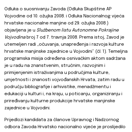
Odluka o suosnivanju Zavoda (Odluka Skupštine AP
Vojvodine od 10. ožujka 2008. i Odluka Nacionalnog vijeća
hrvatske nacionalne manjine od 29. ožujka 2008.)
objavljena je u
Službenom listu
Autonomne Pokrajine
Vojvodina
broj 7 od 7. travnja 2008. Prema istoj, Zavod je
utemeljen radi „očuvanja, unapređenja i razvoja kulture
hrvatske manjinske zajednice u Vojvodini“ (čl. 1). Temeljna
programska misija određena osnivačkim aktom sadržana
je u radu na znanstvenim, stručnim, razvojnim i
primijenjenim istraživanjima u područjima kulture,
umjetnosti i znanosti vojvođanskih Hrvata, zatim radu u
području bibliografije i arhivistike, menadžmentu i
edukaciji u kulturi i, na kraju, u poticanju, organiziranju i
priređivanju kulturne produkcije hrvatske manjinske
zajednice u Vojvodini.
Prijedlozi kandidata za članove Upravnog i Nadzornog
odbora Zavoda Hrvatsko nacionalno vijeće je proslijedilo