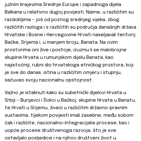
južnim krajevima Srednje Europe i zapadnoga dijela
Balkana u relativno dugoj povijesti. Naime, u različitim su
razdobljima – još od poznog srednjeg vijeka, zbog
različitih razloga i s različitih su područja današnjih država
Hrvatske i Bosne i Hercegovine Hrvati naseljavali teritorij
Bačke, Srijema i, u manjem broju, Banata. Na ovim
prostorima oni žive i postoje, izuzmu li se malobrojne
skupine Hrvata u rumunjskom dijelu Banata, kao
najistočniji, rubni dio hrvatskoga etničkog prostora, koji
je sve do danas, istina u različitim omjeru i stupnju,
sačuvao svoju nacionalnu opstojnost.
Važno je istaknuti kako su subetnički dijelovi Hrvata u
Srbiji – Bunjevci i Šokci u Bačkoj, skupine Hrvata u Banatu,
te Hrvati u Srijemu, živeći u različitim državno-pravnim
sustavima, tijekom povijesti imali zasebne, među sobom
čak i različite, nacionalno-integracijske procese, kao i
uopće procese društvenoga razvoja, što je sve
ostavljalo posljedice i na njihov društveni život u