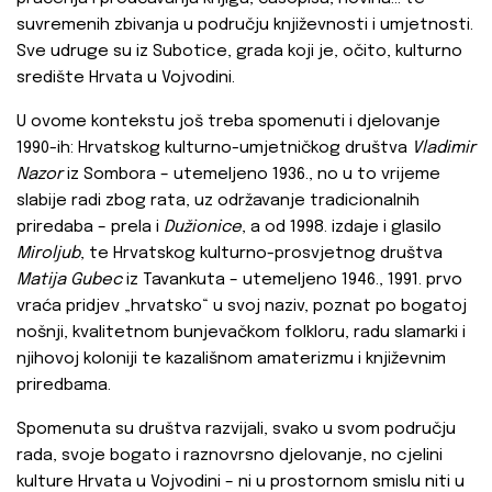
suvremenih zbivanja u području književnosti i umjetnosti.
Sve udruge su iz Subotice, grada koji je, očito, kulturno
središte Hrvata u Vojvodini.
U ovome kontekstu još treba spomenuti i djelovanje
1990-ih: Hrvatskog kulturno-umjetničkog društva
Vladimir
Nazor
iz Sombora – utemeljeno 1936., no u to vrijeme
slabije radi zbog rata, uz održavanje tradicionalnih
priredaba – prela i
Dužionice
, a od 1998. izdaje i glasilo
Miroljub
, te Hrvatskog kulturno-prosvjetnog društva
Matija Gubec
iz Tavankuta – utemeljeno 1946., 1991. prvo
vraća pridjev „hrvatsko“ u svoj naziv, poznat po bogatoj
nošnji, kvalitetnom bunjevačkom folkloru, radu slamarki i
njihovoj koloniji te kazališnom amaterizmu i književnim
priredbama.
Spomenuta su društva razvijali, svako u svom području
rada, svoje bogato i raznovrsno djelovanje, no cjelini
kulture Hrvata u Vojvodini – ni u prostornom smislu niti u