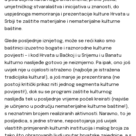
umjetničkog stvaralaštva i inicijativa u znanosti, do
uspješnoga memoriranja i prezentacije kulture Hrvata u
Srbiji te zaštite materijalne i nematerijalne kulturne
baštine.
Glede posljednje iznijetog, može se reći kako smo
baštinici izuzetno bogate i raznorodne kulturne
povijesti – i kod Hrvata u Bačkoj i u Srijemu i u Banatu
kulturno naslijeđe gotovo je neizmjerno. Pa ipak, ono još
uvijek nije u cijelosti istraženo (najbolje je istražena
tradicijska kultura!), a još manje je prezentirana (ne
postoji kritički prikaz niti jednog segmenta kulturne
povijesti!), dok su se programi zaštite kulturnog
naslijeđa tek u posljednje vrijeme počeli kreirati (najviše
je učinjeno u području nematerijalne kulturne baštine!),
s neznatnim brojem realiziranih aktivnosti. Naravno, to je
posljedica, s jedne strane, nepostojanja još uvijek
vlastitih primjerenih kulturnih institucija i malog broja za
tako što obrazovanih ljudi unutar hrvatske zajednice, a s