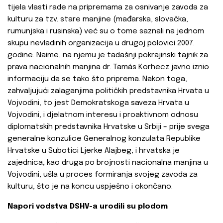
tijela vlasti rade na pripremama za osnivanje zavoda za
kulturu za tzv. stare manjine (mađarska, slovačka,
rumunjska i rusinska) već su o tome saznali na jednom
skupu nevladinih organizacija u drugoj polovici 2007.
godine. Naime, na njemu je tadašnji pokrajinski tajnik za
prava nacionalnih manjina dr. Tamás Korhecz javno iznio
informaciju da se tako što priprema. Nakon toga,
zahvaljujući zalaganjima političkih predstavnika Hrvata u
Vojvodini, to jest Demokratskoga saveza Hrvata u
Vojvodini, i djelatnom interesu i proaktivnom odnosu
diplomatskih predstavnika Hrvatske u Srbiji – prije svega
generalne konzulice Generalnog konzulata Republike
Hrvatske u Subotici Ljerke Alajbeg, i hrvatska je
zajednica, kao druga po brojnosti nacionalna manjina u
Vojvodini, ušla u proces formiranja svojeg zavoda za
kulturu, što je na koncu uspješno i okončano.
Napori vodstva DSHV-a urodili su plodom