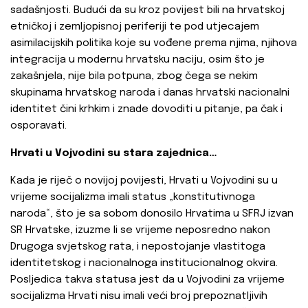
sadašnjosti. Budući da su kroz povijest bili na hrvatskoj
etničkoj i zemljopisnoj periferiji te pod utjecajem
asimilacijskih politika koje su vođene prema njima, njihova
integracija u modernu hrvatsku naciju, osim što je
zakašnjela, nije bila potpuna, zbog čega se nekim
skupinama hrvatskog naroda i danas hrvatski nacionalni
identitet čini krhkim i znade dovoditi u pitanje, pa čak i
osporavati.
Hrvati u Vojvodini su stara zajednica…
Kada je riječ o novijoj povijesti, Hrvati u Vojvodini su u
vrijeme socijalizma imali status „konstitutivnoga
naroda“, što je sa sobom donosilo Hrvatima u SFRJ izvan
SR Hrvatske, izuzme li se vrijeme neposredno nakon
Drugoga svjetskog rata, i nepostojanje vlastitoga
identitetskog i nacionalnoga institucionalnog okvira.
Posljedica takva statusa jest da u Vojvodini za vrijeme
socijalizma Hrvati nisu imali veći broj prepoznatljivih