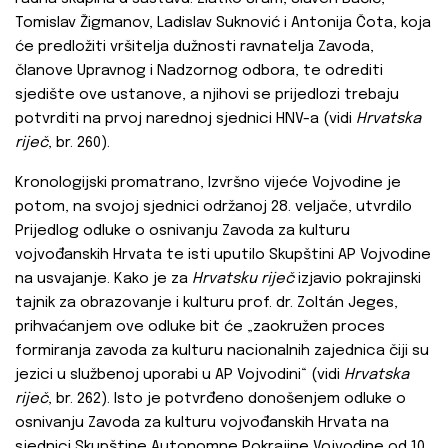
Tomislav Žigmanov, Ladislav Suknović i Antonija Čota, koja
će predložiti vršitelja dužnosti ravnatelja Zavoda,
članove Upravnog i Nadzornog odbora, te odrediti
sjedište ove ustanove, a njihovi se prijedlozi trebaju
potvrditi na prvoj narednoj sjednici HNV-a (vidi
Hrvatska
riječ
, br. 260).
Kronologijski promatrano, Izvršno vijeće Vojvodine je
potom, na svojoj sjednici održanoj 28. veljače, utvrdilo
Prijedlog odluke o osnivanju Zavoda za kulturu
vojvođanskih Hrvata te isti uputilo Skupštini AP Vojvodine
na usvajanje. Kako je za
Hrvatsku riječ
izjavio pokrajinski
tajnik za obrazovanje i kulturu prof. dr. Zoltán Jeges,
prihvaćanjem ove odluke bit će „zaokružen proces
formiranja zavoda za kulturu nacionalnih zajednica čiji su
jezici u službenoj uporabi u AP Vojvodini“ (vidi
Hrvatska
riječ
, br. 262). Isto je potvrđeno donošenjem odluke o
osnivanju Zavoda za kulturu vojvođanskih Hrvata na
sjednici Skupštine Autonomne Pokrajine Vojvodine od 10.