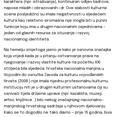
karaktera (npr. istraživanja), kontinuiran odljev kadrova,
napose mladih i obrazovanih i dr. Ove slabosti kulturne
scene posljedično su imale negativnosti u sljedećem:
kultura kao relativno siromašna nije mogla biti u punini
funkcije koju ima u drugim nacionalnim zajednicama –
jedan od glavnih resursa za očuvanje i razvoj
nacionalnog identiteta.
Na temelju iznijetoga jasno je kako je osnovna značajka
koja vrijedi kada je u pitanju ostvarivanje prava na
njegovanje i razvoj vlastite kulture na početku XXI.
stoljeća bila sljedeća: hrvatska nacionalna manjina u
Vojvodini do osnutka Zavoda za kulturu vojvođanskih
Hrvata (2008.) nije imala nijednu profesionalnu kulturnu
instituciju niti je u drugim kulturnim ustanovama čiji su
osnivači tijela državne uprave (npr. kazališta, muzeji,
arhivi, knjižnice…) bilo nekog značajnijeg nacionalno-
manjinskog hrvatskog sadržaja u njihovom djelovanju.
Kako se to dogodilo ne tako davno – prije 15 godina, biva