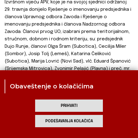
Izvršnom vijeću APV, koje je na svojoj sjednici održanoj
29. travnja donijelo Rješenje o imenovanju predsjednika i
članova Upravnog odbora Zavoda i Rješenje o
imenovanju predsjednika i članova Nadzornog odbora
Zavoda. Članovi prvog UO, izabrani prema teritorijalnom,
stručnom, dobnom i rodnom kriteriju, su: predsjednik
Dujo Runje, članovi Olga Šram (Subotica), Cecilija Miler
(Sombor), Josip Tolj (Lemeš), Katarina Čeliković
(Subotica), Marija Lovrić (Novi Sad), vlč. Eduard Španović
(Srijemska Mitrovica), Zvonimir Pelajić (Plavna) i preč. mr.
Andrija Anišić (Subotica), dok su članovi NO bili
predsjednik Ivan Budinčević, te Josipa Vojnić Tunić i
Obaveštenje o kolačićima
Ljiljana Dulić, svi iz Subotice. Na poziv HNV-a kao osnivača,
prva, konstitutivna sjednica Upravnog odbora Zavoda
održana je 21. svibnja 2008.
PRIHVATI
Na prvoj sjednici Upravnog odbora razmatran je i usvojen
PODEŠAVANJA KOLAČIĆA
prijedlog Statuta Zavoda, koji je upućen osnivačima na
suglasnost. Postupajući po toj inicijativi, HNV je na