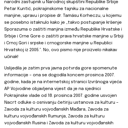
narodni zastupnik u Narodnoj skupštini Republike Srbije
Petar Kuntić, pokrajinskome tajniku za nacionalne
manjine, upravu i propise dr. Tamásu Korheczu, u kojemu
se posebno istaknulo kako je „takvo postupanje kršenje
Sporazuma o zaštiti manjina između Republike Hrvatske i
Srbije i Crne Gore o zaštiti prava hrvatske manjine u Srbiji
i Crnoj Gori i srpske i crnogorske manjine u Republici
Hrvatskoj iz 2005.“. No, ovo pismo nije proizvelo nikakav
učinak!
Uslijedila je zatim prva javna potvrda gore spomenute
informacije – ona se dogodila koncem prosinca 2007.
godine, kada je na internetskoj stranici Izvršnoga vijeća
AP Vojvodine objavljena vijest da je na sjednici
Pokrajinske vlade od 18. prosinca 2007. godine usvojen
Nacrt odluke o osnivanju četiriju ustanova za kulturu –
Zavoda za kulturu vojvođanskih Mađara, Zavoda za
kulturu vojvođanskih Rumunja, Zavoda za kulturu
vojvođanskih Rusina i Zavoda za kulturu vojvođanskih