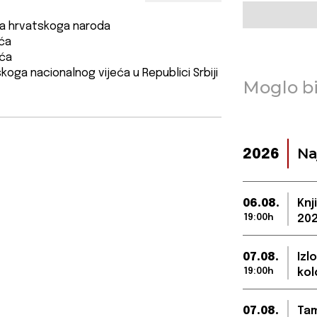
ika hrvatskoga naroda
ića
ića
koga nacionalnog vijeća u Republici Srbiji
Moglo bi
Na
2026
06.08.
Knj
19:00h
202
07.08.
Izl
19:00h
kol
07.08.
Tam