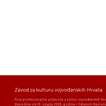
Zavod za kulturu vojvođanskih Hrvata
Prva profesionalna ustanova u kulturi vojvođanskih H
Vojvodine od 10. ožujka 2008. godine i Odlukom Nacio