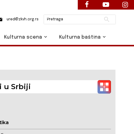
Pretraži
ured@zkvh.org.rs
Kulturna scena
Kulturna baština
 u Srbiji
tika