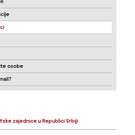
li
ucije
ci
te osobe
znali?
tske zajednice u Republici Srbiji