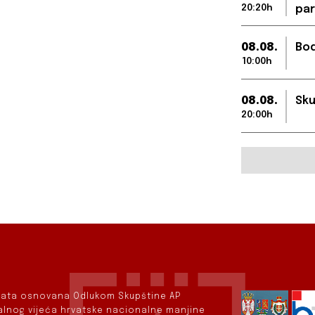
20:20h
par
08.08.
Bod
10:00h
08.08.
Sku
20:00h
rvata osnovana Odlukom Skupštine AP
nalnog vijeća hrvatske nacionalne manjine