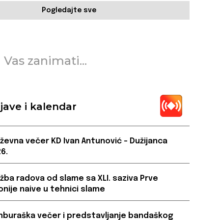
Pogledajte sve
 Vas zanimati...
jave i kalendar
iževna večer KD Ivan Antunović – Dužijanca
6.
ožba radova od slame sa XLI. saziva Prve
onije naive u tehnici slame
buraška večer i predstavljanje bandaškog