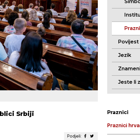
Simbo
Instit
Prazni
Povijest
Jezik
Znameni
Jeste li 
Praznici
lici Srbiji
Praznici hrva
Podjeli: