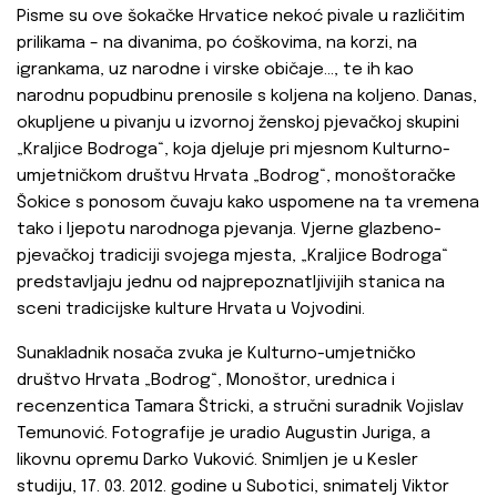
Pisme su ove šokačke Hrvatice nekoć pivale u različitim
prilikama – na divanima, po ćoškovima, na korzi, na
igrankama, uz narodne i virske običaje..., te ih kao
narodnu popudbinu prenosile s koljena na koljeno. Danas,
okupljene u pivanju u izvornoj ženskoj pjevačkoj skupini
„Kraljice Bodroga“, koja djeluje pri mjesnom Kulturno-
umjetničkom društvu Hrvata „Bodrog“, monoštoračke
Šokice s ponosom čuvaju kako uspomene na ta vremena
tako i ljepotu narodnoga pjevanja. Vjerne glazbeno-
pjevačkoj tradiciji svojega mjesta, „Kraljice Bodroga“
predstavljaju jednu od najprepoznatljivijih stanica na
sceni tradicijske kulture Hrvata u Vojvodini.
Sunakladnik nosača zvuka je Kulturno-umjetničko
društvo Hrvata „Bodrog“, Monoštor, urednica i
recenzentica Tamara Štricki, a stručni suradnik Vojislav
Temunović. Fotografije je uradio Augustin Juriga, a
likovnu opremu Darko Vuković. Snimljen je u Kesler
studiju, 17. 03. 2012. godine u Subotici, snimatelj Viktor