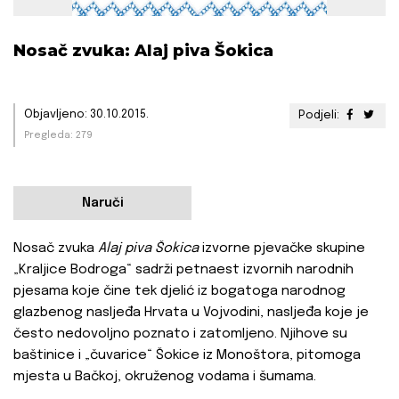
Nosač zvuka: Alaj piva Šokica
Objavljeno: 30.10.2015.
Podjeli:
Pregleda: 279
Naruči
Nosač zvuka
Alaj piva Šokica
izvorne pjevačke skupine
„Kraljice Bodroga“ sadrži petnaest izvornih narodnih
pjesama koje čine tek djelić iz bogatoga narodnog
glazbenog nasljeđa Hrvata u Vojvodini, nasljeđa koje je
često nedovoljno poznato i zatomljeno. Njihove su
baštinice i „čuvarice“ Šokice iz Monoštora, pitomoga
mjesta u Bačkoj, okruženog vodama i šumama.