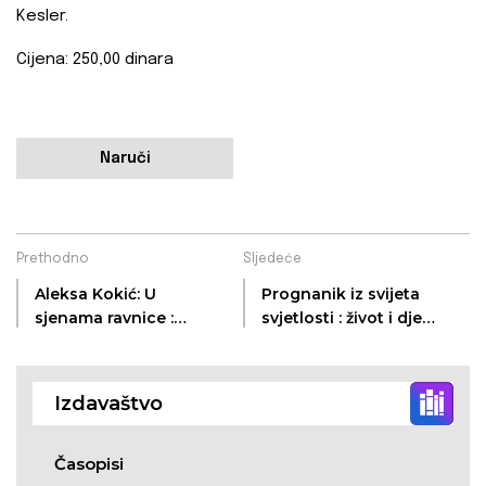
Kesler.
Cijena: 250,00 dinara
Naruči
Prethodno
Sljedeće
Aleksa Kokić: U
Prognanik iz svijeta
sjenama ravnice :
svjetlosti : život i djelo
sabrane pjesme
Stanislava Prepreka
Izdavaštvo
Časopisi