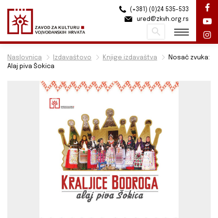
(+381) (0)24 535-533
ured@zkvh.org.rs
Pretraži
Naslovnica
Izdavaštovo
Knjige izdavaštva
Nosač zvuka:
Alaj piva Šokica