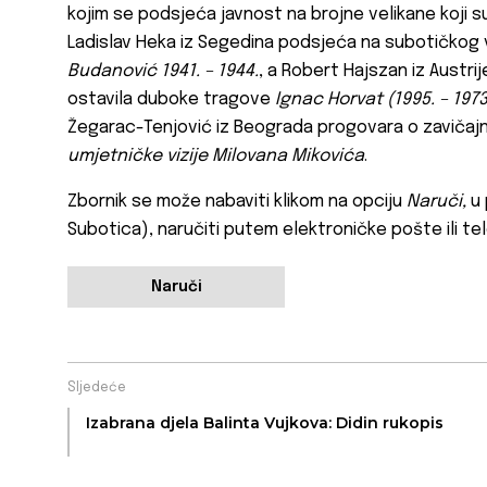
kojim se podsjeća javnost na brojne velikane koji su
Ladislav Heka iz Segedina podsjeća na subotičkog
Budanović 1941. – 1944.
, a Robert Hajszan iz Austr
ostavila duboke tragove
Ignac Horvat (1995. – 197
Žegarac-Tenjović iz Beograda progovara o zavičajn
umjetničke vizije Milovana Mikovića
.
Zbornik se može nabaviti klikom na opciju
Naruči,
u
Subotica), naručiti putem elektroničke pošte ili tel
Naruči
Sljedeće
Izabrana djela Balinta Vujkova: Didin rukopis