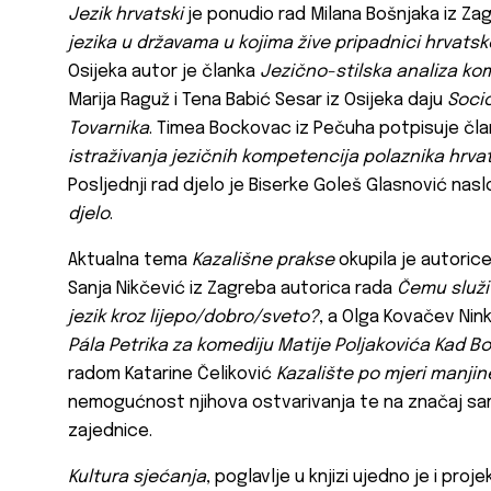
Jezik hrvatski
je ponudio rad Milana Bošnjaka iz Z
jezika u državama u kojima žive pripadnici hrvats
Osijeka autor je članka
Jezično-stilska analiza ko
Marija Raguž i Tena Babić Sesar iz Osijeka daju
Socio
Tovarnika
. Timea Bockovac iz Pečuha potpisuje čl
istraživanja jezičnih kompetencija polaznika hrv
Posljednji rad djelo je Biserke Goleš Glasnović nas
djelo
.
Aktualna tema
Kazališne prakse
okupila je autoric
Sanja Nikčević iz Zagreba autorica rada
Čemu služi 
jezik kroz lijepo/dobro/sveto?
, a Olga Kovačev Nin
Pála Petrika za komediju Matije Poljakovića Kad B
radom Katarine Čeliković
Kazalište po mjeri manjin
nemogućnost njihova ostvarivanja te na značaj sam
zajednice.
Kultura sjećanja
, poglavlje u knjizi ujedno je i pr