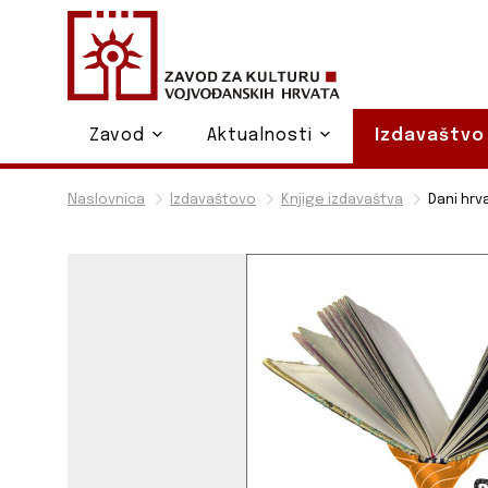
Zavod
Aktualnosti
Izdavaštv
Naslovnica
Izdavaštovo
Knjige izdavaštva
Dani hrva