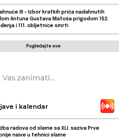
hnuće III – Izbor kratkih priča nadahnutih
jelom Antuna Gustava Matoša prigodom 152.
đenja i 111. obljetnice smrti
Pogledajte sve
 Vas zanimati...
jave i kalendar
ožba radova od slame sa XLI. saziva Prve
onije naive u tehnici slame