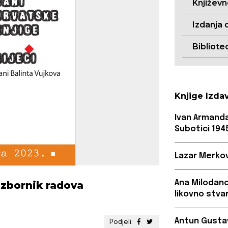
Književ
Izdanja 
Bibliote
Knjige Izda
Ivan Armand
Subotici 1945
Lazar Merkov
Ana Milodanov
– zbornik radova
likovno stva
Antun Gustav 
Podjeli: