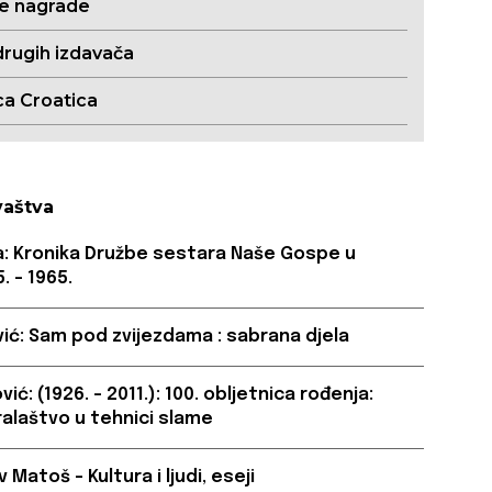
ne nagrade
drugih izdavača
ca Croatica
vaštva
a: Kronika Družbe sestara Naše Gospe u
. – 1965.
ić: Sam pod zvijezdama : sabrana djela
ić: (1926. – 2011.): 100. obljetnica rođenja:
ralaštvo u tehnici slame
Matoš – Kultura i ljudi, eseji