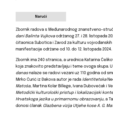
Naruči
Zbornik radova s Međunarodnog znanstveno-stru
dani Balinta Vujkova
održanog 27. i 28. listopada 20
čitaonica Subotica i Zavod za kulturu vojvođansk
manifestacije održane od 10. do 12. listopada 2024.
Zbornik ima 240 stranica, a urednica Katarina Čelikov
koja znakovito predstavljaju i teme ovoga skupa. 
danas
nalaze se radovi vezani uz 110 godina od smr
Mirko Ćurić iz Đakova autor je rada
Identitetska
Ne
Matoša
, Martina Kolar Billege, Ivana Dubovečak i V
Metodički kulturološki pristup i lokalizacijski kon
Hrvatskoga jezika u primarnomu obrazovanju
, a T
donosi članak
Glazbena vizija Utjehe kose A. G. Ma