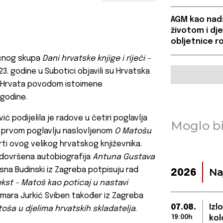
AGM kao nada
životom i d
obljetnice ro
čnog skupa
Dani
hrvatske knjige i riječi –
23. godine u Subotici objavili su Hrvatska
ih Hrvata povodom istoimene
 godine.
ić podijelila je radove u četiri poglavlja
Moglo bi
U prvom poglavlju naslovljenom
O Matošu
ti ovog velikog hrvatskog književnika.
dovršena autobiografija
Antuna Gustava
esna Budinski iz Zagreba potpisuju rad
Na
2026
tekst – Matoš kao poticaj u nastavi
amara Jurkić Sviben također iz Zagreba
07.08.
Izl
toša u djelima hrvatskih skladatelja
.
19:00h
kol