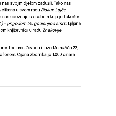
 nas svojim djelom zadužili. Tako nas
 velikana u svom radu
Biskup Lajčo
ije nas upoznaje s osobom koja je također
3.) – prigodom 50. godišnjice smrti
. Ljiljana
om književniku u radu
Znakovlje
 prostorijama Zavoda (Laze Mamužića 22,
efonom. Cijena zbornika je 1.000 dinara.