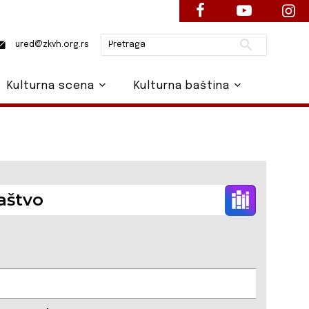
Pretraži
ured@zkvh.org.rs
Kulturna scena
Kulturna baština
aštvo