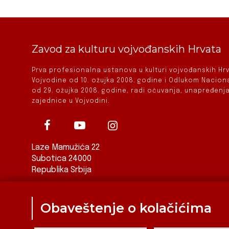
Zavod za kulturu vojvođanskih Hrvata
Prva profesionalna ustanova u kulturi vojvođanskih H
Vojvodine od 10. ožujka 2008. godine i Odlukom Nacio
od 29. ožujka 2008. godine, radi očuvanja, unapređenja
zajednice u Vojvodini.
Laze Mamužića 22
Subotica 24000
Republika Srbija
ured@zkvh.org.rs
Obaveštenje o kolačićima