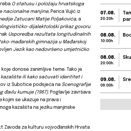
agreba
O statusu i položaju hrvatskoga
ke nacionalne manjine
, Perica Vujić iz
07.08.
Tam
medije Zatucani Matije Poljakovića
, a
20:20h
par
lingvističko-dijalektološki prikaz govoru
anak
Usporedba rezultata longitudinalnih
08.08.
Bod
10:00h
atsko-mađarskih gimnazija u Mađarskoj
.
lovljen
Jezik kao nedovršeno umjetničko
08.08.
Sku
20:00h
e koje donose zanimljive teme. Tako je
kazalište ili kako sačuvati identitet i
09.08.
Sre
kov iz Subotice podsjeća na
Scenografije
09:00h
og đavlu kumuje (1967)
. Poglavlje završava
e
kojim se ukazuje na prava i
oga kazališta na jeziku manjinske
ojekt Zavoda za kulturu vojvođanskih Hrvata