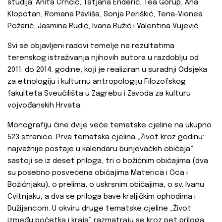
studija: Anita Crnčić, Tatjana Enderić, Tea Gorup, Ana
Klopotan, Romana Pavliša, Sonja Periškić, Tena-Vionea
Požarić, Jasmina Rudić, Ivana Ružić i Valentina Vujević.
Svi se objavljeni radovi temelje na rezultatima
terenskog istraživanja njihovih autora u razdoblju od
2011. do 2014. godine, koji je realiziran u suradnji Odsjeka
za etnologiju i kulturnu antropologiju Filozofskog
fakulteta Sveučilišta u Zagrebu i Zavoda za kulturu
vojvođanskih Hrvata.
Monografiju čine dvije veće tematske cjeline na ukupno
523 stranice. Prva tematska cjelina „Život kroz godinu:
najvažnije postaje u kalendaru bunjevačkih običaja“
sastoji se iz deset priloga, tri o božićnim običajima (dva
su posebno posvećena običajima Materica i Oca i
Božićnjaku), o prelima, o uskrsnim običajima, o sv. Ivanu
Cvitnjaku, a dva se priloga bave kraljičkim ophodima i
Dužijancom. U okviru druge tematske cjeline „Život
između početka i kraja“ razmatraju se kroz pet priloga