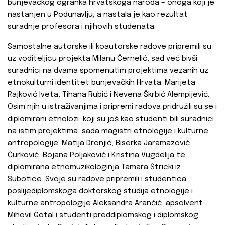
bunjevačkog ogranka hrvatskoga naroda – onoga koji je
nastanjen u Podunavlju, a nastala je kao rezultat
suradnje profesora i njihovih studenata.
Samostalne autorske ili koautorske radove pripremili su
uz voditeljicu projekta Milanu Černelić, sad već bivši
suradnici na dvama spomenutim projektima vezanih uz
etnokulturni identitet bunjevačkih Hrvata: Marijeta
Rajković Iveta, Tihana Rubić i Nevena Škrbić Alempijević.
Osim njih u istraživanjima i pripremi radova pridružili su se i
diplomirani etnolozi, koji su još kao studenti bili suradnici
na istim projektima, sada magistri etnologije i kulturne
antropologije: Matija Dronjić, Biserka Jaramazović
Ćurković, Bojana Poljaković i Kristina Vugdelija te
diplomirana etnomuzikologinja Tamara Štricki iz
Subotice. Svoje su radove pripremili i studentica
poslijediplomskoga doktorskog studija etnologije i
kulturne antropologije Aleksandra Arančić, apsolvent
Mihovil Gotal i studenti preddiplomskog i diplomskog