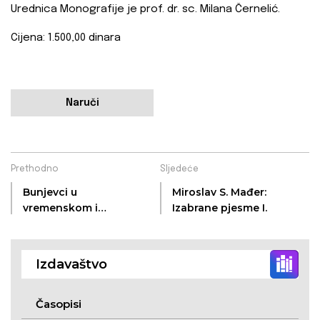
Urednica Monografije je prof. dr. sc. Milana Černelić.
Cijena: 1.500,00 dinara
Naruči
Prethodno
Sljedeće
Bunjevci u
Miroslav S. Mađer:
vremenskom i
Izabrane pjesme I.
prostornom
kontekstu - zbornik
Izdavaštvo
Časopisi