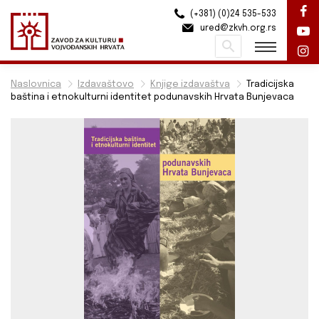
(+381) (0)24 535-533
ured@zkvh.org.rs
Pretraži
Naslovnica
Izdavaštovo
Knjige izdavaštva
Tradicijska
baština i etnokulturni identitet podunavskih Hrvata Bunjevaca