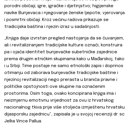
porodni običaji; igre, igračke i djetinjstvo; higijenske
navike Bunjevaca i njegovanje ženske ljepote; vjerovanja
i posmrtni običaji. Kroz većinu radova prikazuje se
tradicijska baština i njezin izraz u sadašnjosti.
„Knjiga daje izvrstan pregled nastojanja da se čuvanjem,
ali i revitaliziranjem tradicijske kulture označi, konstruira
pa i ojača identitet bunjevačke subetničke zajednice
prema drugim etničkim skupinama kako u Mađarskoj, tako
i u Srbiji. Time postaje ne samo etnološki zapis i doprinos
otimanju od zaborava bunjevačke tradicijske baštine i
njezinoj revitalizaciji nego prerasta u braniča pravne i
političke opstojnosti ove skupine na označenim
prostorima. Osim toga, ovako koncipirana knjiga ima i
neizmjernu emotivnu vrijednost za ovu iz hrvatskog
nacionalnog tkiva prije više stoljeća izmještenu hrvatsku
dijasporsku zajednicu“, zapisala je u svojoj recenziji dr. sc
Jelka Vince Pallua.