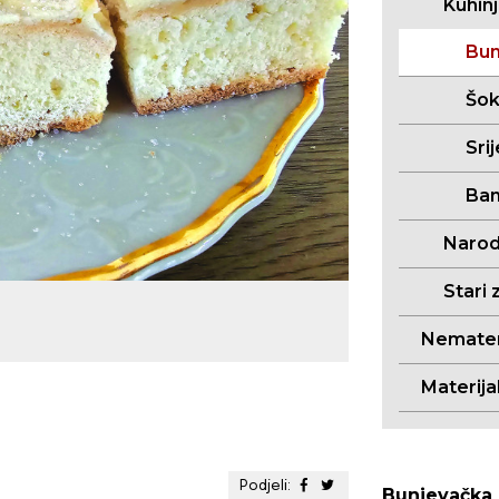
Kuhin
Bun
Šo
Sri
Ban
Narodn
Stari 
Nemateri
Materija
Podjeli:
Bunjevačka 