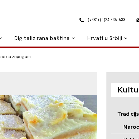
(+381) (0)24 535-533
Digitalizirana baština
Hrvati u Srbiji
lač sa zaprigom
Kultu
Tradicij
Narod