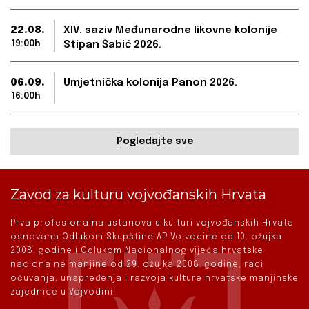
22.08.
XIV. saziv Međunarodne likovne kolonije
19:00h
Stipan Šabić 2026.
06.09.
Umjetnička kolonija Panon 2026.
16:00h
Pogledajte sve
Zavod za kulturu vojvođanskih Hrvata
Prva profesionalna ustanova u kulturi vojvođanskih Hrvata
osnovana Odlukom Skupštine AP Vojvodine od 10. ožujka
2008. godine i Odlukom Nacionalnog vijeća hrvatske
nacionalne manjine od 29. ožujka 2008. godine, radi
očuvanja, unapređenja i razvoja kulture hrvatske manjinske
zajednice u Vojvodini.