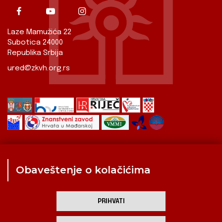
Laze Mamužića 22
Subotica 24000
Republika Srbija
ured@zkvh.org.rs
Obaveštenje o kolačićima
Zavod
Aktualnosti
Izdavaštvo
Digitalizirana baština
Hrvati u Srbiji
Kulturna scena
Kulturna baština
PRIHVATI