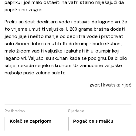
papriku i još malo ostaviti na vatri stalno miješajući da
paprika ne zagori.
Preliti sa šest decilitara vode i ostaviti da lagano vri. Za
to vrijeme umutiti valjuške. U 200 grama brašna dodati
jedno jaje i nešto manje od decilitra vode i prstohvat
soli i žlicom dobro umutiti. Kada krumpir bude skuhan,
malo žlicom vaditi valjuške i zakuhati ih u krumpir koji
lagano vri. Valjušci su skuhani kada se podignu. Da bi bilo
sitije, nekada se jelo s kruhom. Uz zamućene valjuške
najbolje paše zelena salata.
Izvor:
Hrvatska riječ
Prethodno
Sljedeće
Kolač sa zaprigom
Pogačice s mašću