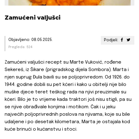
Zamućeni valjušci
Objavljeno: 08.05.2025.
Podjeli:
Pregleda: 524
Zamućeni valjušci recept su Marte Vuković, rođene
Sekereš, iz Šikare (prigradskog dijela Sombora). Marta i
njen suprug Đula bavili su se poljoprivredom. Od 1926. do
1944. godine dobili su pet kćeri i kako u obitelji nije bilo
muške djece teret teškog rada na njivi preuzimale su
kćeri. Bilo je to vrijeme kada traktori još nisu stigli, pa su
se njive obrađivale konjima i motikom. Čak i u jeku
najvećih poljoprivrednih poslova na njivama, koje su bile
udaljene i po desetak kilometara, Marta je ostajala kod
kuće brinući o kućanstvu i stoci.