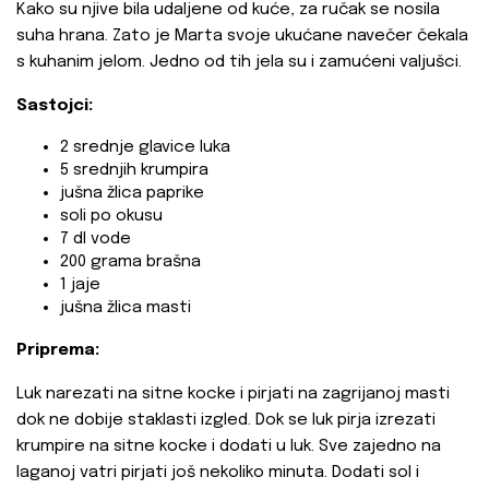
Kako su njive bila udaljene od kuće, za ručak se nosila
suha hrana. Zato je Marta svoje ukućane navečer čekala
s kuhanim jelom. Jedno od tih jela su i zamućeni valjušci.
Sastojci:
2 srednje glavice luka
5 srednjih krumpira
jušna žlica paprike
soli po okusu
7 dl vode
200 grama brašna
1 jaje
jušna žlica masti
Priprema:
Luk narezati na sitne kocke i pirjati na zagrijanoj masti
dok ne dobije staklasti izgled. Dok se luk pirja izrezati
krumpire na sitne kocke i dodati u luk. Sve zajedno na
laganoj vatri pirjati još nekoliko minuta. Dodati sol i