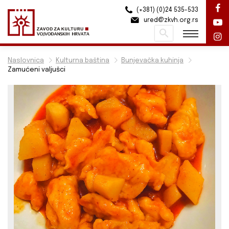
(+381) (0)24 535-533
ured@zkvh.org.rs
Pretraži
Naslovnica
Kulturna baština
Bunjevačka kuhinja
Zamućeni valjušci