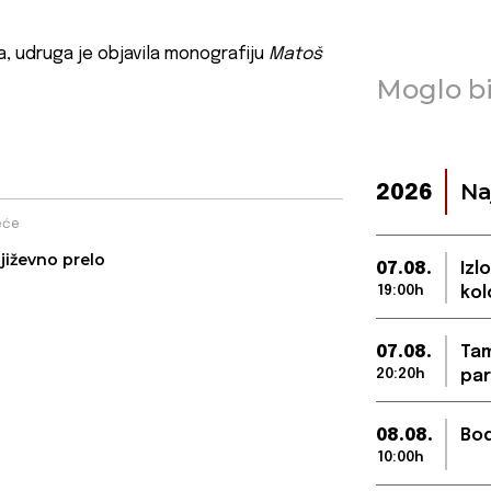
, udruga je objavila monografiju
Matoš
Moglo bi
Na
2026
eće
jiževno prelo
07.08.
Izl
19:00h
kol
07.08.
Tam
20:20h
par
08.08.
Bod
10:00h