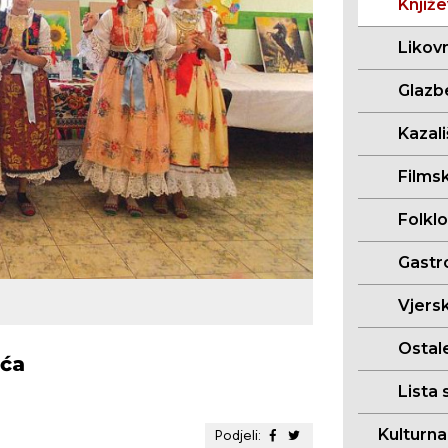
Knjiž
Likov
Glazb
Kazal
Films
Folkl
Gastr
Vjersk
Ostal
ića
Lista 
Kulturn
Podjeli: