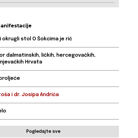
anifestacije
okrugli stol O Šokcima je rič
or dalmatinskih, ličkih, hercegovačkih,
unjevačkih Hrvata
proljeće
toša i dr. Josipa Andrića
elo
Pogledajte sve