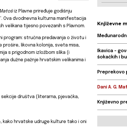
Matoš
iz Plavne priređuje godišnju
ća“. Ova dvodnevna kulturna manifestacija
Književne m
ih velikana tijesno povezanih s Plavnom.
Međunarodni 
ni program: stručna predavanja o životu i
 prošire, likovna kolonija, sveta misa,
Ikavica – gov
mija s prigodnom izložbom slika (i
šokačkih i b
davanja dužne pažnje hrvatskim velikanima i
Preprekovo 
Dani A. G. Ma
sekcije društva (literarna, pjevačka,
Književno pr
ne, kako hrvatske udruge kulture tako i oni