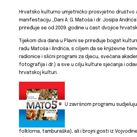
Hrvatsko kulturno umjetničko prosvjetno društvo
manifestaciju „Dani A. G. Matoša i dr. Josipa Andri
priređuje se od 2009. godine u čast dvojice hrvatsk
Tijekom dva dana u Plavni se priređuje bogat kultur
radu Matoša i Andrića, s ciljem da se književne teme
radionice i slični programi za djecu, svečana akade
fotografija i dr.) a sve u cilju kulture sjećanja i o
hrvatskoj kulturi.
U završnom programu sudjeluju 
folklorna, tamburaška), ali i brojni gosti iz Vojvodi