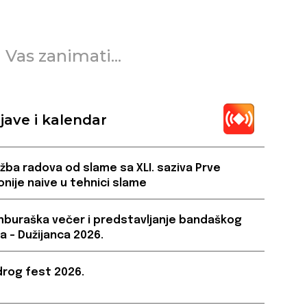
 Vas zanimati...
jave i kalendar
ožba radova od slame sa XLI. saziva Prve
onije naive u tehnici slame
buraška večer i predstavljanje bandaškog
a – Dužijanca 2026.
rog fest 2026.