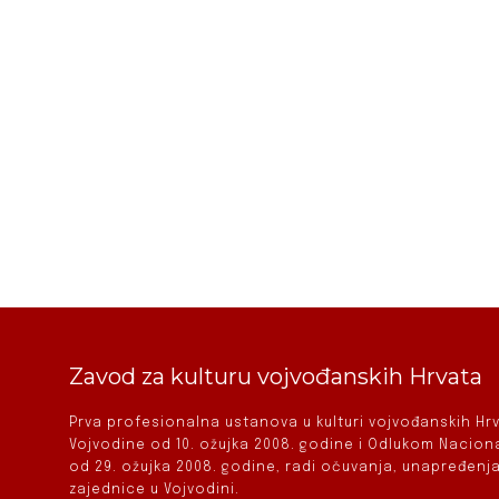
Zavod za kulturu vojvođanskih Hrvata
Prva profesionalna ustanova u kulturi vojvođanskih H
Vojvodine od 10. ožujka 2008. godine i Odlukom Nacio
od 29. ožujka 2008. godine, radi očuvanja, unapređenja
zajednice u Vojvodini.