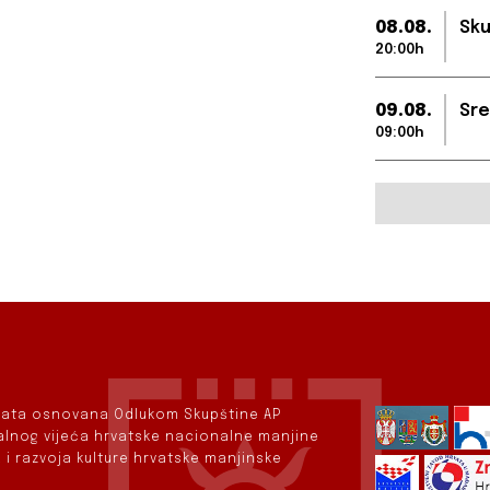
08.08.
Sku
20:00h
09.08.
Sre
09:00h
rvata osnovana Odlukom Skupštine AP
nalnog vijeća hrvatske nacionalne manjine
 i razvoja kulture hrvatske manjinske