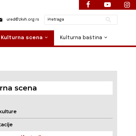
Pretraži
ured@zkvh.org.rs
Kulturna scena
Kulturna baština
rna scena
kulture
acije