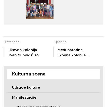
Prethodno
Sljedeće
Likovna kolonija
Međunarodna
„Ivan Gundić Ćiso“
likovna kolonija
Sonta
Kulturna scena
Udruge kulture
Manifestacije