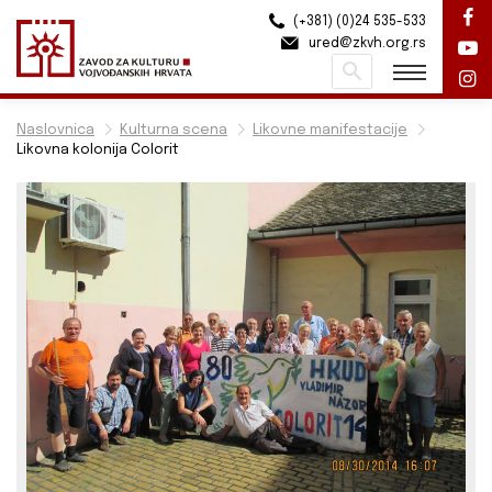
(+381) (0)24 535-533
ured@zkvh.org.rs
Pretraži
Naslovnica
Kulturna scena
Likovne manifestacije
Likovna kolonija Colorit