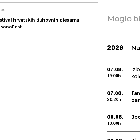
eće
Moglo bi
stival hrvatskih duhovnih pjesama
sanaFest
Na
2026
07.08.
Izl
19:00h
kol
07.08.
Tam
20:20h
par
08.08.
Bod
10:00h