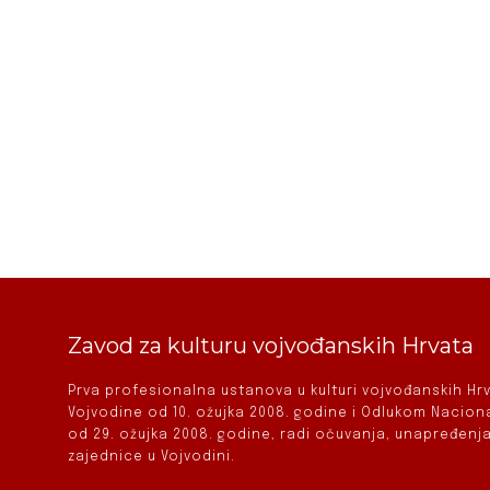
Zavod za kulturu vojvođanskih Hrvata
Prva profesionalna ustanova u kulturi vojvođanskih H
Vojvodine od 10. ožujka 2008. godine i Odlukom Nacio
od 29. ožujka 2008. godine, radi očuvanja, unapređenja
zajednice u Vojvodini.