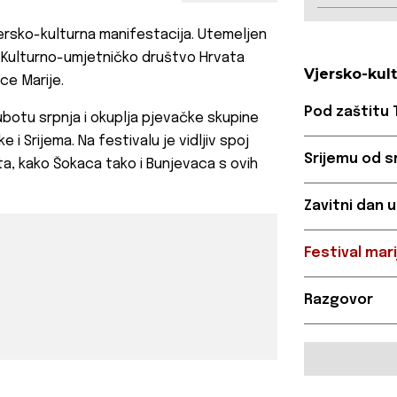
ersko-kulturna manifestacija. Utemeljen
o Kulturno-umjetničko društvo Hrvata
Vjersko-kul
ice Marije.
Pod zaštitu 
ubotu srpnja i okuplja pjevačke skupine
i Srijema. Na festivalu je vidljiv spoj
Srijemu od s
ta, kako Šokaca tako i Bunjevaca s ovih
Zavitni dan 
Festival mar
Razgovor