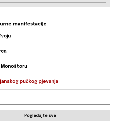
turne manifestacije
Tvoju
rca
u Monoštoru
ijanskog pučkog pjevanja
Pogledajte sve