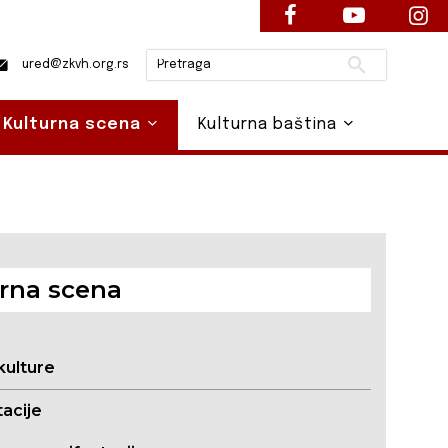
Pretraži
ured@zkvh.org.rs
Kulturna scena
Kulturna baština
rna scena
kulture
acije