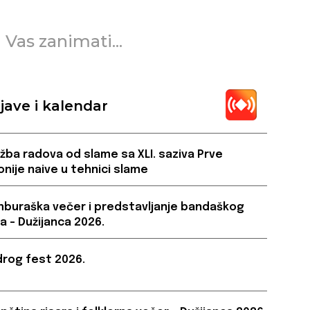
 Vas zanimati...
jave i kalendar
ožba radova od slame sa XLI. saziva Prve
onije naive u tehnici slame
buraška večer i predstavljanje bandaškog
a – Dužijanca 2026.
rog fest 2026.