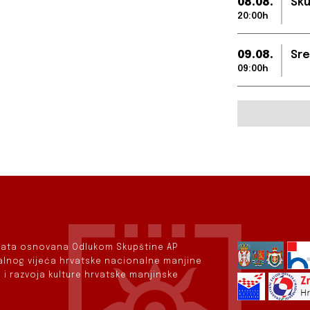
08.08.
Sku
20:00h
09.08.
Sre
09:00h
rvata osnovana Odlukom Skupštine AP
nalnog vijeća hrvatske nacionalne manjine
 i razvoja kulture hrvatske manjinske