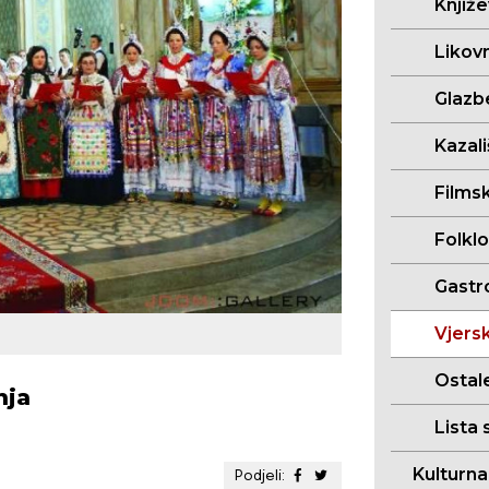
Knjiž
Likov
Glazb
Kazal
Films
Folkl
Gastr
Vjersk
Ostal
nja
Lista 
Kulturn
Podjeli: