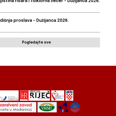
pština risara i folklorna večer – Dužijanca 2026.
dišnja proslava – Dužijanca 2026.
Pogledajte sve