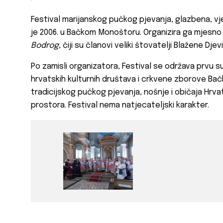
Festival marijanskog pučkog pjevanja,
glazbena, vj
je 2006. u Bačkom Monoštoru. Organizira ga mjesn
Bodrog
, čiji su članovi veliki štovatelji Blažene Djev
Po zamisli organizatora, Festival se održava prvu s
hrvatskih kulturnih društava i crkvene zborove Bačke 
tradicijskog pučkog pjevanja, nošnje i običaja Hrva
prostora. Festival nema natjecateljski karakter.