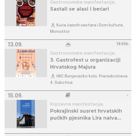
Gastronomske manifestacije,
Sastali se alasi i bećari
Kuća časnih sestara i Dom kulture,
Monoštor
13.09.
19:00h
Gastronomske manifestacije,
3. Gastrofest u organizaciji
Hrvatskog Majura
HKC Bunjevačko kolo, Preradovićeva
4, Subotica
15.09.
-
Knjizevne manifestacije,
Pokrajinski susret hrvatskih
pučkih pjesnika Lira naiva
2024. u Petrovaradinu