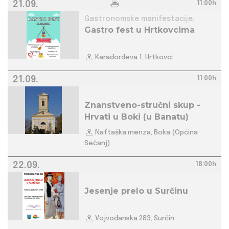
21.09.
11:00h
Gastronomske manifestacije,
Gastro fest u Hrtkovcima
Karađorđeva 1, Hrtkovci
21.09.
11:00h
Znanstveno-stručni skup -
Hrvati u Boki (u Banatu)
Naftaška menza, Boka (Općina
Sečanj)
22.09.
18:00h
Jesenje prelo u Surčinu
Vojvođanska 283, Surčin