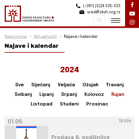
(+381) (0)24 535-533
ured@zkvh.org.rs
Pretraži
Naslovnica
Aktualnosti
Najave i kalendar
Najave i kalendar
2024
Sve
Siječanj
Veljača
Ožujak
Travanj
Svibanj
Lipanj
Srpanj
Kolovoz
Rujan
Listopad
Studeni
Prosinac
01.09.
18:00h
Proslava 8. godišnjice