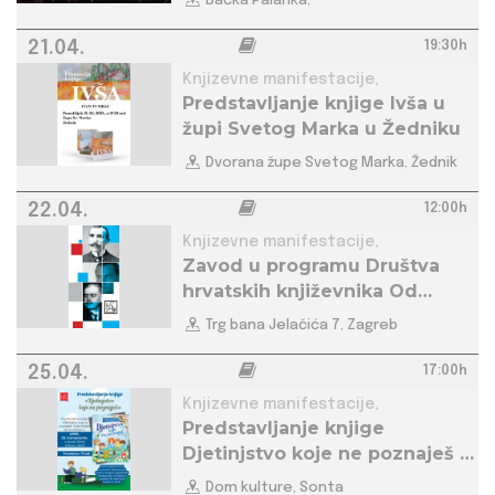
Bačka Palanka,
21.04.
19:30h
Knjizevne manifestacije,
Predstavljanje knjige Ivša u
župi Svetog Marka u Žedniku
Dvorana župe Svetog Marka, Žednik
22.04.
12:00h
Knjizevne manifestacije,
Zavod u programu Društva
hrvatskih književnika Od
Matoša, preko Benešića do
Trg bana Jelačića 7, Zagreb
Gardaša i dalje…
25.04.
17:00h
Knjizevne manifestacije,
Predstavljanje knjige
Djetinjstvo koje ne poznaješ u
Sonti
Dom kulture, Sonta