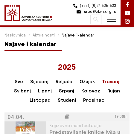
(+381) (0)24 535-533
ured@zkvh.org.rs
Pretraži
Naslovnica
Aktualnosti
Najave i kalendar
Najave i kalendar
2025
Sve
Siječanj
Veljača
Ožujak
Travanj
Svibanj
Lipanj
Srpanj
Kolovoz
Rujan
Listopad
Studeni
Prosinac
04.04.
19:00h
Knjizevne manifestacije,
Predstavljanje knjige Ivša u