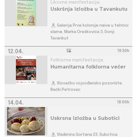
Likovne manifestacije,
Uskršnja izložba u Tavankutu
Galerija Prve kolonije naive u tehnici
slame, Marka Oreškovića 3, Donji
Tavankut
12.04.
19:30h
Folklorne manifestacije,
Humanitarna folklorna večer
Slovačko vojvođansko pozorište,
Bački Petrovac
14.04.
18:00h
Uskrsna izložba u Subotici
Vladimira Gortana 23, Subotica