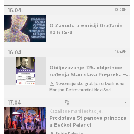
16.04.
13:00h
O Zavodu u emisiji Građanin
na RTS-u
16.04.
16:45h
Obilježavanje 125. obljetnice
rođenja Stanislava Prepreka –
posjet grobu i misa
Novomajursko groblje i crkva Imena
Marijina, Petrovaradin i Novi Sad
17.04.
-
Kazalisne manifestacije,
Predstava Stipanova princeza
u Bačkoj Palanci