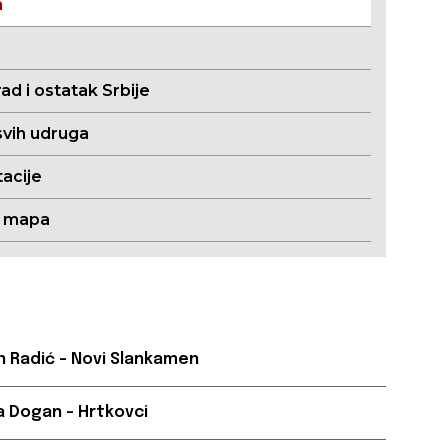
m
ad i ostatak Srbije
svih udruga
acije
a mapa
 Radić – Novi Slankamen
la Dogan – Hrtkovci