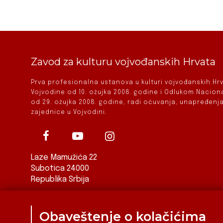
Zavod za kulturu vojvođanskih Hrvata
Prva profesionalna ustanova u kulturi vojvođanskih H
Vojvodine od 10. ožujka 2008. godine i Odlukom Nacio
od 29. ožujka 2008. godine, radi očuvanja, unapređenja
zajednice u Vojvodini.
Laze Mamužića 22
Subotica 24000
Republika Srbija
ured@zkvh.org.rs
Obaveštenje o kolačićima