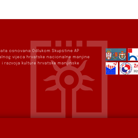
rvata osnovana Odlukom Skupštine AP
nalnog vijeća hrvatske nacionalne manjine
 i razvoja kulture hrvatske manjinske