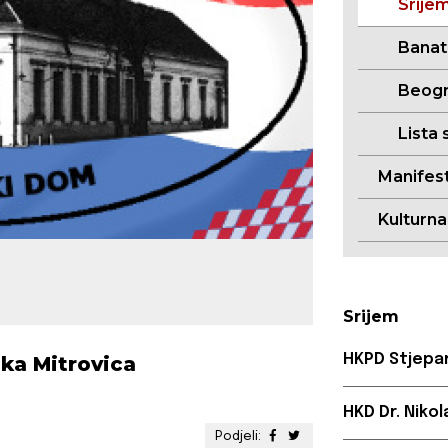
Srije
Banat
Beogr
Lista 
Manifest
Kulturn
Srijem
HKPD Stjepan
ska Mitrovica
HKD Dr. Niko
Podjeli: