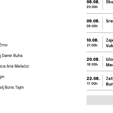
08.08.
Sku
20:00h
09.08.
Sre
09:00h
10.08.
Zaj
 Zrno
21:00h
Vuk
lj Damir Buha
20.08.
Izl
18:00h
Međ
jica Ana Melačić
ajm
22.08.
Zat
17:00h
Bun
elj Boris Tajm