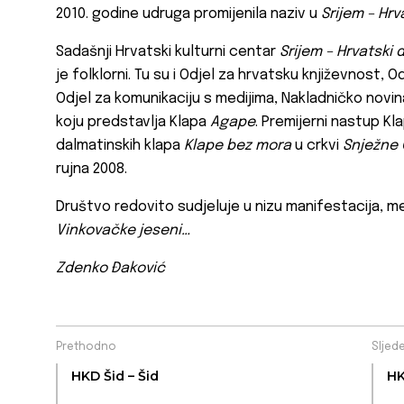
2010. godine udruga promijenila naziv u
Srijem – Hr
Sadašnji Hrvatski kulturni centar
Srijem
– Hrvatski
je folklorni. Tu su i Odjel za hrvatsku književnost, O
Odjel za komunikaciju s medijima, Nakladničko novinar
koju predstavlja Klapa
Agape
. Premijerni nastup Kl
dalmatinskih klapa
Klape bez mora
u crkvi
Snježne
rujna 2008.
Društvo redovito sudjeluje u nizu manifestacija, m
Vinkovačke jeseni…
Zdenko Đaković
Prethodno
Sljed
HKD Šid – Šid
HK