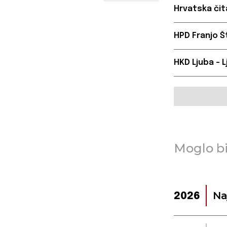
Hrvatska čit
HPD Franjo Š
HKD Ljuba – 
Moglo bi
Na
2026