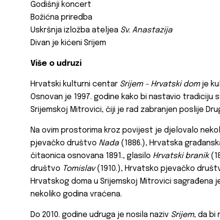
Godišnji koncert
Božićna priredba
Uskršnja izložba ateljea
Sv. Anastazija
Divan je kićeni Srijem
Više o udruzi
Hrvatski kulturni centar
Srijem – Hrvatski dom
je ku
Osnovan je 1997. godine kako bi nastavio tradiciju s
Srijemskoj Mitrovici, čiji je rad zabranjen poslije D
Na ovim prostorima kroz povijest je djelovalo neko
pjevačko društvo
Nada
(1886.), Hrvatska građanska
čitaonica osnovana 1891., glasilo
Hrvatski branik
(18
društvo
Tomislav
(1910.), Hrvatsko pjevačko druš
Hrvatskog doma u Srijemskoj Mitrovici sagrađena je 1
nekoliko godina vraćena.
Do 2010. godine udruga je nosila naziv
Srijem
, da bi