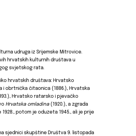
lturna udruga iz Srijemske Mitrovice.
vih hrvatskih kulturnih društava u
rugog svjetskog rata.
liko hrvatskih društava: Hrvatsko
 i obrtnička čitaonica (1886.), Hrvatska
93.), Hrvatsko ratarsko i pjevačko
tvo
Hrvatska omladina
(1920.), a zgrada
928., potom je oduzeta 1945., ali je prije
 na sjednici skupštine Društva 9. listopada