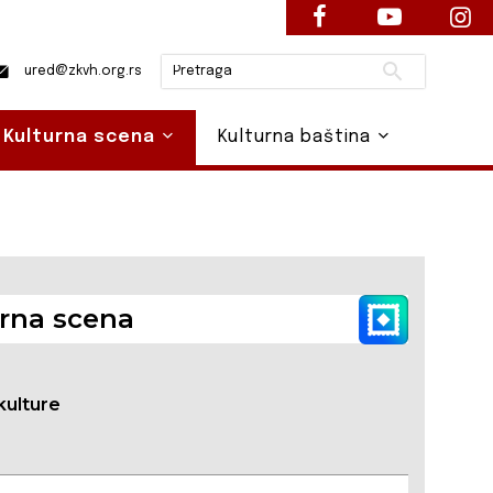
Pretraži
ured@zkvh.org.rs
Kulturna scena
Kulturna baština
rna scena
kulture
a