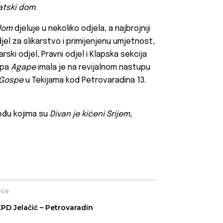
vatski dom
.
 dom
djeluje u nekoliko odjela, a najbrojniji
djel za slikarstvo i primijenjenu umjetnost,
ski odjel, Pravni odjel i Klapska sekcija
apa
Agape
imala je na revijalnom nastupu
 Gospe
u Tekijama kod Petrovaradina 13.
eđu kojima su
Divan je kićeni Srijem,
eće
PD Jelačić – Petrovaradin