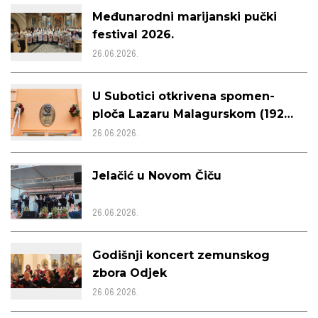
Međunarodni marijanski pučki
festival 2026.
26.06.2026.
U Subotici otkrivena spomen-
ploča Lazaru Malagurskom (1926.
– 2011.)
26.06.2026.
Jelačić u Novom Čiču
26.06.2026.
Godišnji koncert zemunskog
zbora Odjek
26.06.2026.