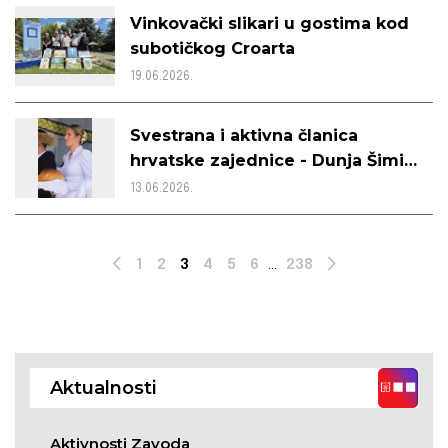
Vinkovački slikari u gostima kod
subotičkog Croarta
19.06.2026.
Svestrana i aktivna članica
hrvatske zajednice - Dunja Šimić,
intervju
13.06.2026.
1
2
3
4
5
6
...
238
Prev
Next
Aktualnosti
Aktivnosti Zavoda