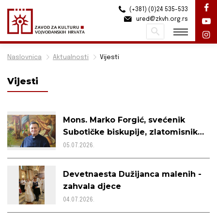
(+381) (0)24 535-533
ured@zkvh.org.rs
Pretraži
Naslovnica
Aktualnosti
Vijesti
Vijesti
Mons. Marko Forgić, svećenik
Subotičke biskupije, zlatomisnik –
intervju
05.07.2026.
Devetnaesta Dužijanca malenih -
zahvala djece
04.07.2026.