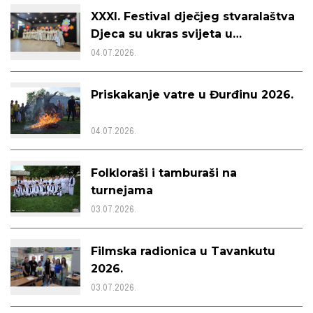
XXXI. Festival dječjeg stvaralaštva
Djeca su ukras svijeta u
Tavankutu
04.07.2026.
Priskakanje vatre u Đurđinu 2026.
04.07.2026.
Folkloraši i tamburaši na
turnejama
03.07.2026.
Filmska radionica u Tavankutu
2026.
03.07.2026.