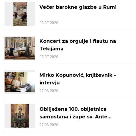
Večer barokne glazbe u Rumi
03.07.2026.
Koncert za orgulje i flautu na
Tekijama
03.07.2026.
Mirko Kopunović, književnik –
intervju
27.06.2026.
Obilježena 100. obljetnica
samostana i župe sv. Ante
Padovanskog u Beogradu
27.06.2026.