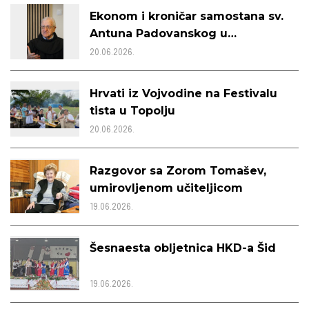
Ekonom i kroničar samostana sv.
Antuna Padovanskog u
Beogradu, Fra dr. Benedikt Vujica
20.06.2026.
– intervju
Hrvati iz Vojvodine na Festivalu
tista u Topolju
20.06.2026.
Razgovor sa Zorom Tomašev,
umirovljenom učiteljicom
19.06.2026.
Šesnaesta obljetnica HKD-a Šid
19.06.2026.