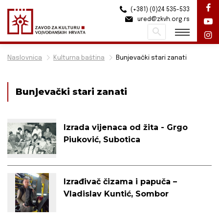
(+381) (0)24 535-533
ured@zkvh.org.rs
Pretraži
Naslovnica
Kulturna baština
Bunjevački stari zanati
Bunjevački stari zanati
Izrada vijenaca od žita - Grgo
Piuković, Subotica
Izrađivač čizama i papuča –
Vladislav Kuntić, Sombor