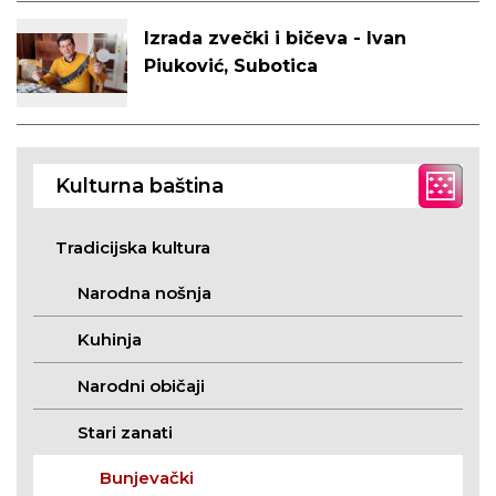
Izrada zvečki i bičeva - Ivan
Piuković, Subotica
Kulturna baština
Tradicijska kultura
Narodna nošnja
Kuhinja
Narodni običaji
Stari zanati
Bunjevački