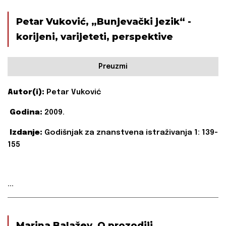
Petar Vuković, „Bunjevački jezik“ -
korijeni, varijeteti, perspektive
Preuzmi
Autor(i):
Petar Vuković
Godina:
2009.
Izdanje:
Godišnjak za znanstvena istraživanja 1: 139-
155
...
Marina Balažev, O prozodiji