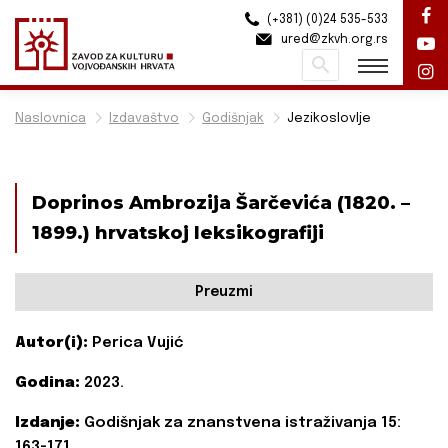
(+381) (0)24 535-533
ured@zkvh.org.rs
Pretraži
Naslovnica
Izdavaštvo
Godišnjak
Jezikoslovlje
Doprinos Ambrozija Šarčevića (1820. –
1899.) hrvatskoj leksikografiji
Preuzmi
Autor(i):
Perica Vujić
Godina:
2023.
Izdanje:
Godišnjak za znanstvena istraživanja 15:
163-171