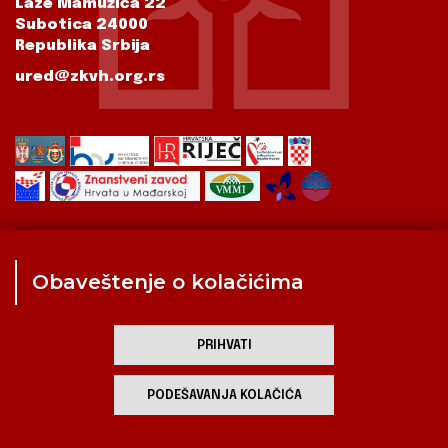
Laze Mamužića 22
Subotica 24000
Republika Srbija
ured@zkvh.org.rs
Obaveštenje o kolačićima
Zavod
Aktualnosti
Izdavaštvo
Digitalizirana baština
Hrvati u Srbiji
Kulturna scena
Kulturna baština
PRIHVATI
Zavod za kulturu vojvođanskih Hrvata
PODEŠAVANJA KOLAČIĆA
developed by