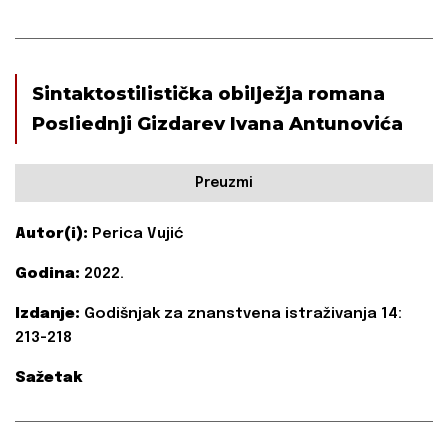
Sintaktostilistička obilježja romana
Posliednji Gizdarev Ivana Antunovića
Preuzmi
Autor(i):
Perica Vujić
Godina:
2022.
Izdanje:
Godišnjak za znanstvena istraživanja 14:
213-218
Sažetak