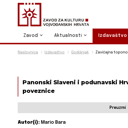
Zavod
Aktualnosti
Izdavaštv
Naslovnica
Izdavaštvo
Godišnjak
Zavičajna topon
Panonski Slaveni i podunavski Hrv
poveznice
Preuzmi
Autor(i):
Mario Bara