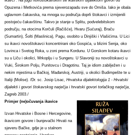
ikavci“. Na jugu novoštokavskim se ikavskim dijalektom govori od
Opuzena i Metkovića prema sjeverozapadu sve do Omiša. Iako je obala
uglavnom čakavska, na mnoga su područja doprli štokavci i izmijenili
postojeću čakavštinu. Takvo je stanje u Splitu, podvelebitskom
području, na otocima Korčuli (Račišće), Hvaru (Sućuraj), Braču
(Sumartin), Šolti (Maslinica), Pagu, osobito u Dinjiški i Vlašićima. U Lici
su ikavci novoštokavci koncentrirani oko Gospića, u blizini Senja, oko
Lovinca i Svetog Roka, u zoni prema Kordunu. U Gorskom kotaru ikavci
su u Liču i okolici, Mrkoplju i u Sungeru. U Slavoniji su novoštokavci u
Vuki, Širokom Polju, Punitovcu i Dragotinu. Taj je idiom zabilježen i u
nekim mjestima u Bačkoj, Mađarskoj, Austriji, u okolici Budimpešte te u
Italiji (Molise). /Dr. sc. Josip Lisac,
Hrvatska dijalektologija 1 - Hrvatski
dijalekti i govori
štokavskog narječja i hrvatski govori torlačkog narječja
,
Zagreb 2003.
/
Primjer (ne)očuvanja ikavice
Izvan Hrvatske i Bosne i Hercegovine,
ikavicom govore i bunjevački Hrvati na
sjeveru Bačke, gdje je u stalnom