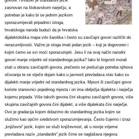
govore. Hrvatski je standardni jezik
zasnovan na štokavskom narječju, a
potreban je kako bi se jednim jezikom
sporazumijevali pripadnici istoga,
hrvatskoga naroda budući da je hrvatska
dijalektološka mapa vrlo šarolika i često su zavičajni govori različiti do
nerazumljivosti. Važno je stoga imati jedan jezik – koji je dogovoren i
kojim ćemo se svi moći sporazumjeti. Jesu li na ovaj način narodni
govori manje vrijedni od standardnoga jezika? Iako bi lingvisti morali
stati u obranu zavičajnih govora, prečesto se prešućuje potreba njihova
očuvanja te se stječe dojam kako u javnosti prevladava stav kako su
dijalekti manje vrijedni od standardnog jezika. Mjesni ili zavičajni govor
koriste stanovnici pojedinog mjesta i on ima obilježja dijalekta i narječja
kojemu pripada. Više takvih govora čini skupinu zavičajnih govora, više
skupina zavičajnih govora čini dijalekt, a više dijalekata čini narječje.
Ovo je gradacija kojom dolazimo do standardnog jezika kojim se
služimo kao općim sredstvom sporazumijevanja. Često čujemo i izraz
„književni“ jezik, kojim se služi književnost, ali u novije vrijeme
prevladava naziv „standardni“ jezik čime se naglašava njegova