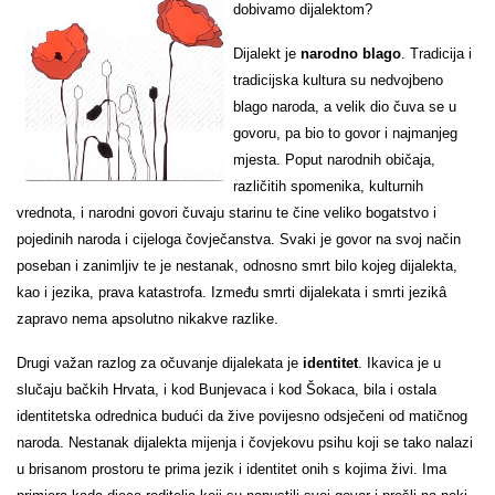
dobivamo dijalektom?
Dijalekt je
narodno blago
. Tradicija i
tradicijska kultura su nedvojbeno
blago naroda, a velik dio čuva se u
govoru, pa bio to govor i najmanjeg
mjesta. Poput narodnih običaja,
različitih spomenika, kulturnih
vrednota, i narodni govori čuvaju starinu te čine veliko bogatstvo i
pojedinih naroda i cijeloga čovječanstva. Svaki je govor na svoj način
poseban i zanimljiv te je nestanak, odnosno smrt bilo kojeg dijalekta,
kao i jezika, prava katastrofa. Između smrti dijalekata i smrti jezikâ
zapravo nema apsolutno nikakve razlike.
Drugi važan razlog za očuvanje dijalekata je
identitet
. Ikavica je u
slučaju bačkih Hrvata, i kod Bunjevaca i kod Šokaca, bila i ostala
identitetska odrednica budući da žive povijesno odsječeni od matičnog
naroda. Nestanak dijalekta mijenja i čovjekovu psihu koji se tako nalazi
u brisanom prostoru te prima jezik i identitet onih s kojima živi. Ima