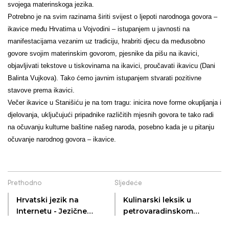
svojega materinskoga jezika.
Potrebno je na svim razinama širiti svijest o ljepoti narodnoga govora –
ikavice među Hrvatima u Vojvodini – istupanjem u javnosti na
manifestacijama vezanim uz tradiciju, hrabriti djecu da međusobno
govore svojim materinskim govorom, pjesnike da pišu na ikavici,
objavljivati tekstove u tiskovinama na ikavici, proučavati ikavicu (Dani
Balinta Vujkova). Tako ćemo javnim istupanjem stvarati pozitivne
stavove prema ikavici.
Večer ikavice u Stanišiću je na tom tragu: inicira nove forme okupljanja i
djelovanja, uključujući pripadnike različitih mjesnih govora te tako radi
na očuvanju kulturne baštine našeg naroda, posebno kada je u pitanju
očuvanje narodnog govora – ikavice.
Prethodno
Sljedeće
Hrvatski jezik na
Kulinarski leksik u
Internetu - Jezične
petrovaradinskom
tehnologije za
govoru