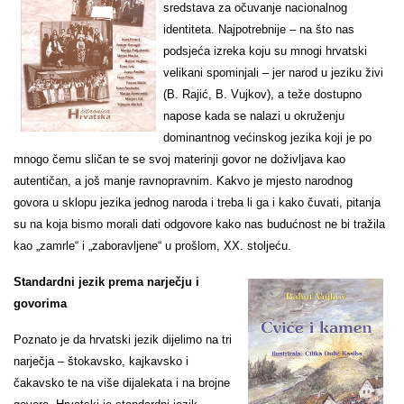
sredstava za očuvanje nacionalnog
identiteta. Najpotrebnije – na što nas
podsjeća izreka koju su mnogi hrvatski
velikani spominjali – jer narod u jeziku živi
(B. Rajić, B. Vujkov), a teže dostupno
napose kada se nalazi u okruženju
dominantnog većinskog jezika koji je po
mnogo čemu sličan te se svoj materinji govor ne doživljava kao
autentičan, a još manje ravnopravnim. Kakvo je mjesto narodnog
govora u sklopu jezika jednog naroda i treba li ga i kako čuvati, pitanja
su na koja bismo morali dati odgovore kako nas budućnost ne bi tražila
kao „zamrle“ i „zaboravljene“ u prošlom, XX. stoljeću.
Standardni jezik prema narječju i
govorima
Poznato je da hrvatski jezik dijelimo na
tri
narječja – štokavsko, kajkavsko i
čakavsko te na više dijalekata i na brojne