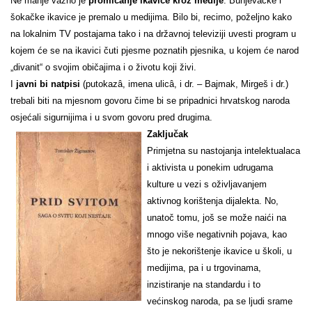
Ne manje važno je
promicanje ikavice kroz medije
. Bunjevačke i
šokačke ikavice je premalo u medijima. Bilo bi, recimo, poželjno kako
na lokalnim TV postajama tako i na državnoj televiziji uvesti program u
kojem će se na ikavici čuti pjesme poznatih pjesnika, u kojem će narod
„divanit“ o svojim običajima i o životu koji živi.
I
javni
bi natpisi
(putokazâ, imena ulicâ, i dr. – Bajmak, Mirgeš i dr.)
trebali biti na mjesnom govoru čime bi se pripadnici hrvatskog naroda
osjećali sigurnijima i u svom govoru pred drugima.
Zaključak
Primjetna su nastojanja intelektualaca
i aktivista u ponekim udrugama
kulture u vezi s oživljavanjem
aktivnog korištenja dijalekta. No,
unatoč tomu, još se može naići na
mnogo više negativnih pojava, kao
što je nekorištenje ikavice u školi, u
medijima, pa i u trgovinama,
inzistiranje na standardu i to
većinskog naroda, pa se ljudi srame