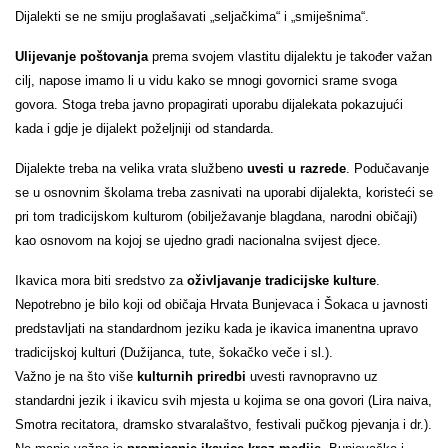
Dijalekti se ne smiju proglašavati „seljačkima“ i „smiješnima“.
Ulijevanje poštovanja
prema svojem vlastitu dijalektu je također važan
cilj, napose imamo li u vidu kako se mnogi govornici srame svoga
govora. Stoga treba javno propagirati uporabu dijalekata pokazujući
kada i gdje je dijalekt poželjniji od standarda.
Dijalekte treba na velika vrata službeno
uvesti u razrede
. Podučavanje
se u osnovnim školama treba zasnivati na uporabi dijalekta, koristeći se
pri tom tradicijskom kulturom (obilježavanje blagdana, narodni običaji)
kao osnovom na kojoj se ujedno gradi nacionalna svijest djece.
Ikavica mora biti sredstvo za
oživljavanje tradicijske kulture
.
Nepotrebno je bilo koji od običaja Hrvata Bunjevaca i Šokaca u javnosti
predstavljati na standardnom jeziku kada je ikavica imanentna upravo
tradicijskoj kulturi (Dužijanca, tute, šokačko veče i sl.).
Važno je na što više
kulturnih priredbi
uvesti ravnopravno uz
standardni jezik i ikavicu svih mjesta u kojima se ona govori (Lira naiva,
Smotra recitatora, dramsko stvaralaštvo, festivali pučkog pjevanja i dr.).