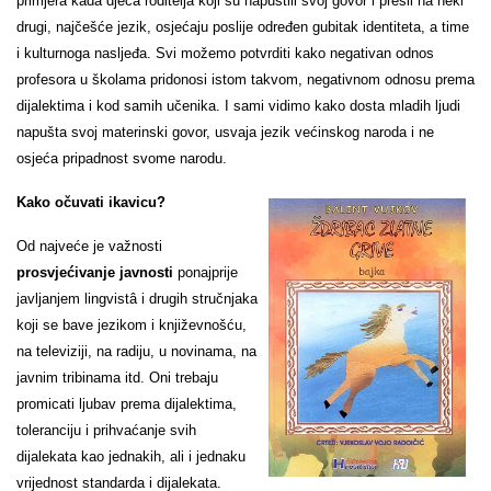
primjera kada djeca roditelja koji su napustili svoj govor i prešli na neki
drugi, najčešće jezik, osjećaju poslije određen gubitak identiteta, a time
i kulturnoga nasljeđa. Svi možemo potvrditi kako negativan odnos
profesora u školama pridonosi istom takvom, negativnom odnosu prema
dijalektima i kod samih učenika. I sami vidimo kako dosta mladih ljudi
napušta svoj materinski govor, usvaja jezik većinskog naroda i ne
osjeća pripadnost svome narodu.
Kako očuvati ikavicu?
Od najveće je važnosti
prosvjećivanje javnosti
ponajprije
javljanjem lingvistâ i drugih stručnjaka
koji se bave jezikom i književnošću,
na televiziji, na radiju, u novinama, na
javnim tribinama itd. Oni trebaju
promicati ljubav prema dijalektima,
toleranciju i prihvaćanje svih
dijalekata kao jednakih, ali i jednaku
vrijednost standarda i dijalekata.