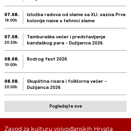
07.08.
Izložba radova od slame sa XLI. saziva Prve
19:00h
kolonije naive u tehnici slame
07.08.
Tamburaška večer i predstavljanje
20:20h
bandaškog para – Dužijanca 2026.
08.08.
Bodrog fest 2026.
10:00h
08.08.
Skupština risara i folklorna večer –
20:00h
Dužijanca 2026.
Pogledajte sve
Zavod za kulturu vojvođanskih Hrvata