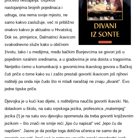
procesu nestajanja. Usprkos
nastojanjima brojnih pojedinaca i
udruga, ona nema svoje mjesto, ne
samo kakvo zaslužuje, već ni približno
onakvo kakvo je aktualno u Hrvatskoj.
Dok se, primjerice, Dalmatinci ikavicom
svakodnevno služe kako u običnom
životu, tako i u medijima, među bačkim Bunjevcima se govori još u
pojedinim ruralnim sredinama, a u gradovima je ona doista u tragovima.
Nerijetko ćemo u komunikaciji s govornicima ikavskog govora u Bačkoj
čuti priče o tome kako su i zašto prestali govoriti ikavicom još njihovi
roditelji pa onda nije čudo što ni mlađi naraštaji ne znaju „divanit“. Evo
jedne tipske priče.
Djevojka je u kući kao dijete, s roditeljima naučila govoriti ikavski. No,
dolaskom u školu, na satu srpskoga jezika, profesorica „materinjeg“
jezika (!) je na satu ovu djevojku opomenula da treba govoriti književnim
jezikom – što znači ne smije reći „lipo ću napisat“ već „lepo ću da
napišem“. Jasno je da poslije toga dotična učenica ne samo da je