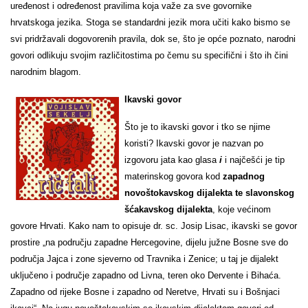
uređenost i određenost pravilima koja važe za sve govornike
hrvatskoga jezika. Stoga se standardni jezik mora učiti kako bismo se
svi pridržavali dogovorenih pravila, dok se, što je opće poznato, narodni
govori odlikuju svojim različitostima po čemu su specifični i što ih čini
narodnim blagom.
Ikavski govor
Što je to ikavski govor i tko se njime
koristi?
Ikavski govor je nazvan po
izgovoru jata kao glasa
i
i
najčešći je tip
materinskog govora kod
zapadnog
novoštokavskog dijalekta
te slavonskog
šćakavskog dijalekta
, koje većinom
govore Hrvati. Kako nam to opisuje dr. sc. Josip Lisac, ikavski se govor
prostire „
na području zapadne Hercegovine, dijelu južne Bosne sve do
područja Jajca i zone sjeverno od Travnika i Zenice; u taj je dijalekt
uključeno i područje zapadno od Livna, teren oko Dervente i Bihaća.
Zapadno od rijeke Bosne i zapadno od Neretve, Hrvati su i Bošnjaci