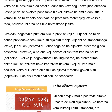
prestala govoriti „lipo“ već je potpuno usvojila srpski standardni jezik
kako ne bi odskakala od ostalih, odnosno važećeg i poželjnog obrasca.
Jasno je da se ovakvo ponašanje u školi nikako ne smije dopustiti, a
kamoli bi se to trebalo očekivati od profesora materinjeg jezika (sic!);
tada, naravno, nije za nas bilo hrvatskoga jezika.
Ovakvih, negativnih primjera bilo je previše koji su utjecali na to da
danas prevladava stav kako su dijalekti manje vrijedni od standardnoga
jezika, jer su oni „nepravilni“. Zbog toga se na dijalekte prečesto gleda
posprdno i prezrivo, a na one koji govore dijalektom kao na neuke
„seljačine“. Velika je odgovornost i na lingvistima, na profesorima i
onima koji se jezikom bave kao živim tkivom i koji su vrlo malo
poduzeli kako bi ljudima objasnili da njihovi materinji govori nisu
„nepravilni“ i da nisu manje vrijedni od standarda.
Zašto očuvati dijalekte?
Običan čovjek može postaviti pitanje
– zašto očuvati dijalekte? Ako nam za
komunikaciju služi standard, što