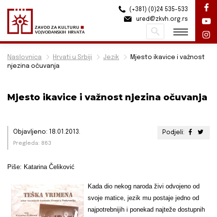
(+381) (0)24 535-533
ured@zkvh.org.rs
Pretraži
Naslovnica
Hrvati u Srbiji
Jezik
Mjesto ikavice i važnost
njezina očuvanja
Mjesto ikavice i važnost njezina očuvanja
Objavljeno: 18.01.2013.
Podjeli:
Pregleda: 863
Piše: Katarina Čeliković
Kada dio nekog naroda živi odvojeno od
svoje matice, jezik mu postaje jedno od
najpotrebnijih i ponekad najteže dostupnih