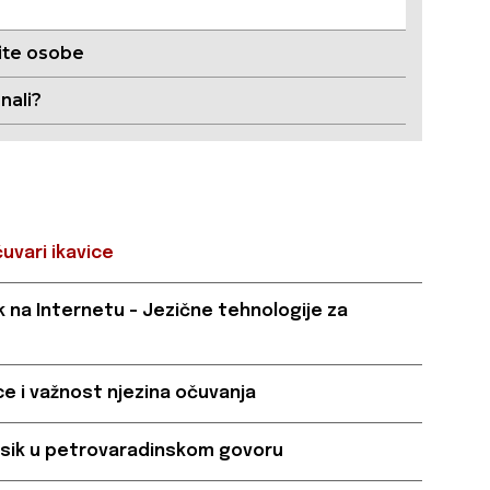
te osobe
znali?
uvari ikavice
ik na Internetu - Jezične tehnologije za
ce i važnost njezina očuvanja
eksik u petrovaradinskom govoru