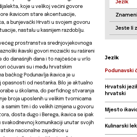
Jezik
alekta, koje u velikoj većini govore
vore ikavicom stare akcentuacije,
Znameni
eća, a bunjevački Hrvati u svojem govoru
Jeste li 
tuacije, nastalu u kasnijem razdoblju.
najvećeg prostranstva srednjovjekovnoga
znoliki ikavski govori mozaički su rašireni
Jezik
 do današnjih dana i to najčešće u vrlo
vori očuvani su i među hrvatskim
Podunavski č
a bačkog Podunavlja ikavica je u
oj opasnosti od nestanka. Bilo je aktualno
Hrvatski jez
porabe u školama, do perfidnog stvaranja
hrvatski
ćanje broja uposlenih u velikim tvornicama
, a samim tim i do velikih izmjena u govoru
Mjesto ikavi
ora, dosta dugo i Berega, ikavica se ipak
i u svakodnevnoj komunikaciji unutar svojih
Kulinarski l
rvatske nacionalne zajednice u