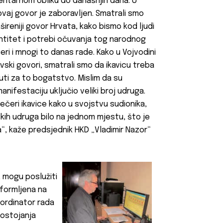
mentarnom obliku do današnjih dana. U
, ovaj govor je zaboravljen. Smatrali smo
šireniji govor Hrvata, kako bismo kod ljudi
dentitet i potrebi očuvanja tog narodnog
eri i mnogi to danas rade. Kako u Vojvodini
kavski govori, smatrali smo da ikavicu treba
čuti za to bogatstvo. Mislim da su
 manifestaciju uključio veliki broj udruga.
ečeri ikavice kako u svojstvu sudionika,
skih udruga bilo na jednom mjestu, što je
a“, kaže predsjednik HKD „
Vladimir Nazor“
, mogu poslužiti
oformljena na
oordinator rada
ostojanja