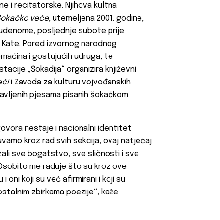
ne i recitatorske. Njihova kultna
Šokačko veče
, utemeljena 2001. godine,
udenome, posljednje subote prije
 Kate. Pored izvornog narodnog
maćina i gostujućih udruga, te
stacije „
Šokadija“
organizira književni
eči
i Zavoda za kulturu vojvođanskih
javljenih pjesama pisanih šokačkom
vora nestaje i nacionalni identitet
vamo kroz rad svih sekcija, ovaj natječaj
ali sve bogatstvo, sve sličnosti i sve
Osobito me raduje što su kroz ove
 oni koji su već afirmirani i koji su
ostalnim zbirkama poezije“, kaže