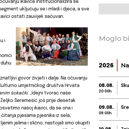
čuvanju ikavice institucionalizira se
egment uključuju se i mladi i djeca, a sve
kavici ostati zauvijek sačuvan.
Moglo bi
u i
 momci
m duhu
Na
2026
natljivi govor živjeti i dalje. Na očuvanju
 Kulturno umjetničkog društva Hrvata
08.08.
Sku
20:00h
anim šokački
. „Idejni tvorac naše
Željko Šeremešić
još prije desetak
09.08.
Sre
osvetimo našoj ikavici, da se ona i
09:00h
čitanja pjesama pjesnika iz sela,
enim jelima i slično, nastojali smo okupiti