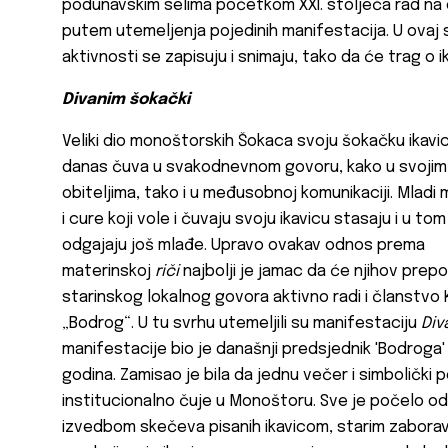
podunavskim selima početkom XXI. stoljeća rad na o
putem utemeljenja pojedinih manifestacija. U ovaj s
aktivnosti se zapisuju i snimaju, tako da će trag o i
Divanim šokački
Veliki dio monoštorskih Šokaca svoju šokačku ikavic
danas čuva u svakodnevnom govoru, kako u svojim
obiteljima, tako i u međusobnoj komunikaciji. Mladi
i cure koji vole i čuvaju svoju ikavicu stasaju i u to
odgajaju još mlađe. Upravo ovakav odnos prema
materinskoj
riči
najbolji je jamac da će njihov prepoz
starinskog lokalnog govora aktivno radi i članstvo
„
Bodrog“
. U tu svrhu utemeljili su manifestaciju
Div
manifestacije bio je današnji predsjednik '
Bodroga'
godina. Zamisao je bila da jednu večer i simbolički p
institucionalno čuje u Monoštoru. Sve je počelo od 
izvedbom skečeva pisanih ikavicom, starim zaboravlj