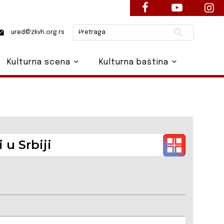
Pretraži
ured@zkvh.org.rs
Kulturna scena
Kulturna baština
 u Srbiji