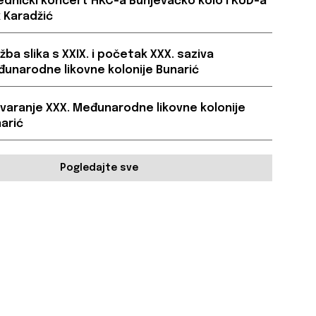
ednički koncert HKC-a Bunjevačko kolo i KUD-a
 Karadžić
ožba slika s XXIX. i početak XXX. saziva
unarodne likovne kolonije Bunarić
varanje XXX. Međunarodne likovne kolonije
arić
Pogledajte sve