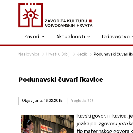
Zavod
Aktualnosti
Izdavaštvo
Naslovnica
Hrvati u Srbiji
Jezik
Podunavski čuvari ik
Podunavski čuvari ikavice
Objavljeno: 16.02.2015.
Pregleda: 793
Ikavski govor, ili ikavica
jezika po izgovoru
jata
k
tip materinskog govora