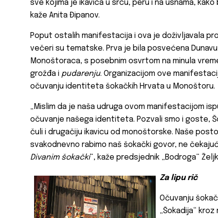
sve kojima je ikavica u srcu, peru i na usnama, kako
kaže
Anita Đipanov
.
Poput ostalih manifestacija i ova je doživljavala p
večeri su tematske. Prva je bila posvećena Dunavu,
Monoštoraca, s posebnim osvrtom na minula vreme
grožđa i
pudarenju
. Organizacijom ove manifestaci
očuvanju identiteta šokačkih Hrvata u Monoštoru.
„Mislim da je naša udruga ovom manifestacijom ispu
očuvanje našega identiteta. Pozvali smo i goste, Š
čuli i drugačiju ikavicu od monoštorske. Naše postoj
svakodnevno rabimo naš šokački govor, ne čekajuć
Divanim šokački
“, kaže predsjednik „
Bodroga“
Želj
Za lipu rič
Očuvanju šokačk
„
Šokadij
a“ kroz 