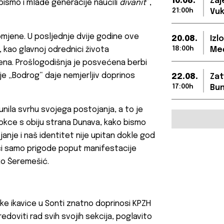
10.08.
Zaj
 bismo i mlađe generacije naučili
divanit
“,
21:00h
Vuk
romjene. U posljednje dvije godine ove
20.08.
Izl
 kao glavnoj odrednici života
18:00h
Međ
na. Prošlogodišnja je posvećena berbi
je „
Bodrog“
daje nemjerljiv doprinos
22.08.
Zat
17:00h
Bun
nila svrhu svojega postojanja, a to je
okce s obiju strana Dunava, kako bismo
anje i naš identitet nije upitan dokle god
i samo prigode poput manifestacije
ko Šeremešić.
e ikavice u Sonti znatno doprinosi KPZH
redoviti rad svih svojih sekcija, poglavito