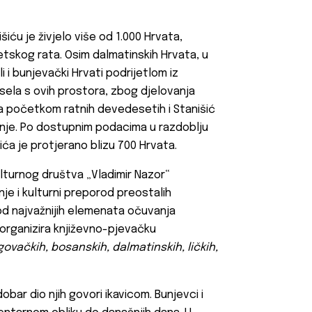
šiću je živjelo više od 1.000 Hrvata,
svjetskog rata. Osim dalmatinskih Hrvata, u
li i bunjevački Hrvati podrijetlom iz
ela s ovih prostora, zbog djelovanja
a početkom ratnih devedesetih i Stanišić
enje. Po dostupnim podacima u razdoblju
šića je protjerano blizu 700 Hrvata.
lturnog društva „
Vladimir Nazor“
e i kulturni preporod preostalih
 od najvažnijih elemenata očuvanja
organizira književno-pjevačku
govačkih, bosanskih, dalmatinskih, ličkih,
obar dio njih govori ikavicom. Bunjevci i