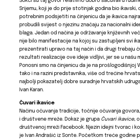
Šokci su taj govor relativno dobro sačuvali u rudi
Srijemu, koji je do prije stotinjak godina bio ikavski
potrebnim podsjetiti na činjenicu da je ikavica najra
probudili svijest o njezinu značaju za nacionalni i
blaga. Jedan od načina je održavanje književnih več
nije bilo manifestacije na kojoj su zastupljeni svi i
prezentirati upravo na taj način i da drugi trebaju 
rezultati realizacije ove ideje vidljivi, jer se u našu
Ponosni smo na činjenicu da je na prošlogodišnjoj V
tako i na razini predstavnika, više od trećine hrvat
najbolji pokazatelj dobre suradnje hrvatskih udrug
Ivan Karan
.
Čuvari ikavice
Načinu očuvanja tradicije, točnije očuvanja govora
i društvene mreže. Dokaz je grupa
Čuvari ikavice
, 
društvenoj mreži Facebook. Njezin idejni tvorac i k
je
Ivan Andrašić
iz Sonte. Početkom treće godine p