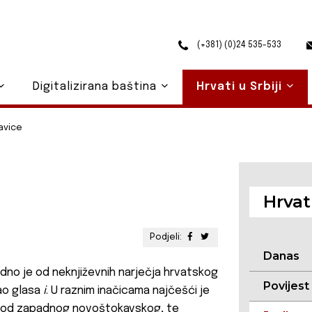
(+381) (0)24 535-533
Digitalizirana baština
Hrvati u Srbiji
avice
Hrvati
Podjeli:
Danas
, jedno je od neknjiževnih narječja hrvatskog
Povijest
ao glasa
i
. U raznim inačicama najčešći je
 kod zapadnog novoštokavskog, te