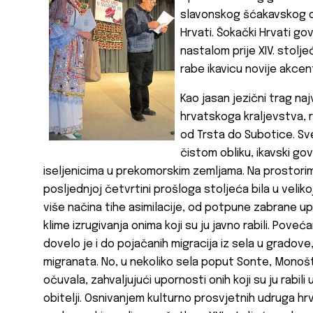
slavonskog šćakavskog dij
Hrvati. Šokački Hrvati go
nastalom prije XIV. stolj
rabe ikavicu novije akcen
Kao jasan jezični trag 
hrvatskoga kraljevstva, ra
od Trsta do Subotice. Sve
čistom obliku, ikavski go
iseljenicima u prekomorskim zemljama. Na prostorim
posljednjoj četvrtini prošloga stoljeća bila u velik
više načina tihe asimilacije, od potpune zabrane u
klime izrugivanja onima koji su ju javno rabili. Pove
dovelo je i do pojačanih migracija iz sela u gradove
migranata. No, u nekoliko sela poput Sonte, Monošt
očuvala, zahvaljujući upornosti onih koji su ju rabil
obitelji. Osnivanjem kulturno prosvjetnih udruga h