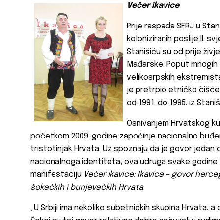
Večer ikavice
Prije raspada SFRJ u Stani
koloniziranih poslije II. 
Stanišiću su od prije živje
Mađarske. Poput mnogih s
velikosrpskih ekstremist
je pretrpio etničko čišć
od 1991. do 1995. iz Stani
Osnivanjem Hrvatskog ku
početkom 2009. godine započinje nacionalno buđenj
tristotinjak Hrvata. Uz spoznaju da je govor jedan
nacionalnoga identiteta, ova udruga svake godine 
manifestaciju
Večer ikavice: Ikavica – govor herce
šokačkih i bunjevačkih Hrvata
.
„U Srbiji ima nekoliko subetničkih skupina Hrvata, a d