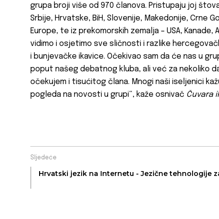
grupa broji više od 970 članova. Pristupaju joj štovat
Srbije, Hrvatske, BiH, Slovenije, Makedonije, Crne Gore,
Europe, te iz prekomorskih zemalja – USA, Kanade, A
vidimo i osjetimo sve sličnosti i razlike hercegova
i bunjevačke ikavice. Očekivao sam da će nas u grup
poput našeg debatnog kluba, ali već za nekoliko da
očekujem i tisućitog člana. Mnogi naši iseljenici ka
pogleda na novosti u grupi“, kaže osnivač
Čuvara i
Sljedeće
Hrvatski jezik na Internetu - Jezične tehnologije z