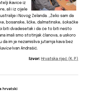
elji ikavice iz
 ali i iz cijele
ustralije i Novog Zelanda. „Želio sam da
čke, bosanske, ličke, dalmatinske, šokačke
i biti dvadesetak i da će to biti nešto
na imali smo stotinjak članova, a uskoro
žu da im je nezamisliva jutarnja kava bez
kavice
Ivan Andrašić.
Izvor:
Hrvatska riječ (K. P.)
a hrvatski