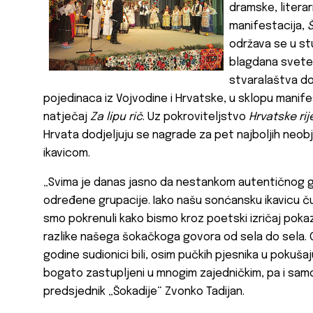
dramske, literar
manifestacija,
održava se u st
blagdana svete
stvaralaštva do
pojedinaca iz Vojvodine i Hrvatske, u sklopu manife
natječaj
Za lipu rič
. Uz pokroviteljstvo
Hrvatske rij
Hrvata dodjeljuju se nagrade za pet najboljih neob
ikavicom.
„Svima je danas jasno da nestankom autentičnog go
određene grupacije. Iako našu sonćansku ikavicu ču
smo pokrenuli kako bismo kroz poetski izričaj pokaz
razlike našega šokačkoga govora od sela do sela. 
godine sudionici bili, osim pučkih pjesnika u pokušaju i
bogato zastupljeni u mnogim zajedničkim, pa i sam
predsjednik „
Šokadije“
Zvonko Tadijan
.