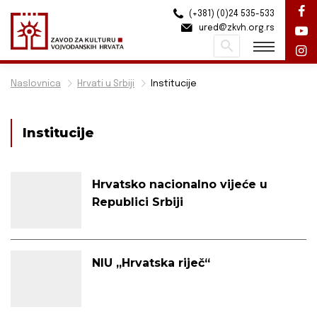
(+381) (0)24 535-533
ured@zkvh.org.rs
Pretraži
Naslovnica
Hrvati u Srbiji
Institucije
Institucije
Hrvatsko nacionalno vijeće u
Republici Srbiji
NIU „Hrvatska riječ“