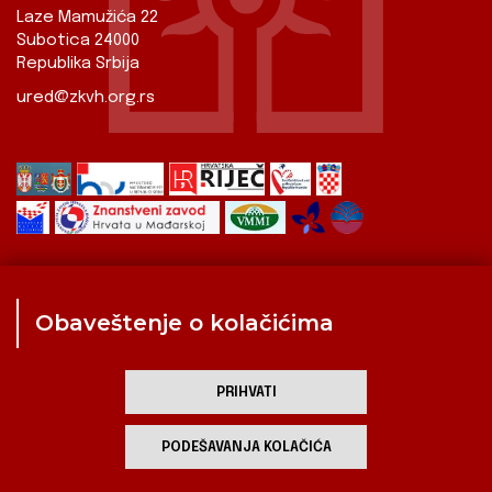
Laze Mamužića 22
Subotica 24000
Republika Srbija
ured@zkvh.org.rs
Obaveštenje o kolačićima
Zavod
Aktualnosti
Izdavaštvo
Digitalizirana baština
Hrvati u Srbiji
Kulturna scena
Kulturna baština
PRIHVATI
Zavod za kulturu vojvođanskih Hrvata
PODEŠAVANJA KOLAČIĆA
developed by