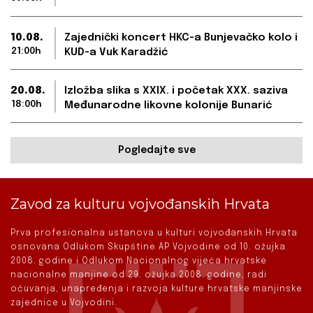
10.08.
Zajednički koncert HKC-a Bunjevačko kolo i
21:00h
KUD-a Vuk Karadžić
20.08.
Izložba slika s XXIX. i početak XXX. saziva
18:00h
Međunarodne likovne kolonije Bunarić
Pogledajte sve
Zavod za kulturu vojvođanskih Hrvata
Prva profesionalna ustanova u kulturi vojvođanskih Hrvata
osnovana Odlukom Skupštine AP Vojvodine od 10. ožujka
2008. godine i Odlukom Nacionalnog vijeća hrvatske
nacionalne manjine od 29. ožujka 2008. godine, radi
očuvanja, unapređenja i razvoja kulture hrvatske manjinske
zajednice u Vojvodini.