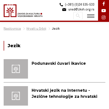
(+381) (0)24 535-533
ured@zkvh.org.rs
Pretraži
Naslovnica
Hrvati u Srbiji
Jezik
Jezik
Podunavski čuvari ikavice
Hrvatski jezik na Internetu -
Jezične tehnologije za hrvatski