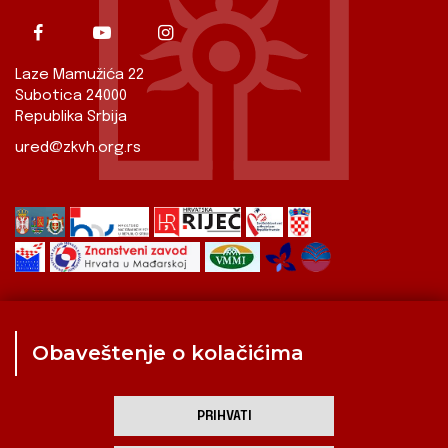
Laze Mamužića 22
Subotica 24000
Republika Srbija
ured@zkvh.org.rs
Obaveštenje o kolačićima
Zavod
Aktualnosti
Izdavaštvo
Digitalizirana baština
Hrvati u Srbiji
Kulturna scena
Kulturna baština
PRIHVATI