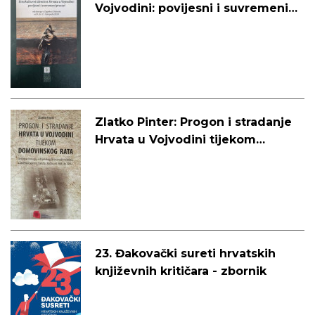
Vojvodini: povijesni i suvremeni
procesi – zbornik radova
Zlatko Pinter: Progon i stradanje
Hrvata u Vojvodini tijekom
Domovinskog rata
23. Đakovački sureti hrvatskih
književnih kritičara - zbornik