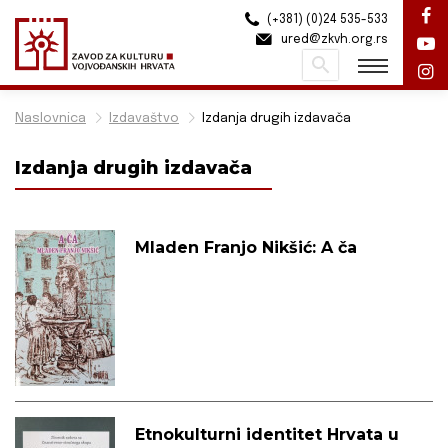
(+381) (0)24 535-533
ured@zkvh.org.rs
Pretraži
Naslovnica
Izdavaštvo
Izdanja drugih izdavača
Izdanja drugih izdavača
Mladen Franjo Nikšić: A ča
Etnokulturni identitet Hrvata u