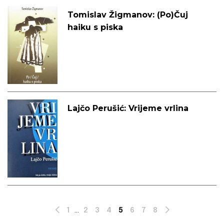
Tomislav Žigmanov: (Po)Čuj
haiku s piska
Lajčo Perušić: Vrijeme vrlina
1
2
3
4
5
6
7
8
...
Prev
Next