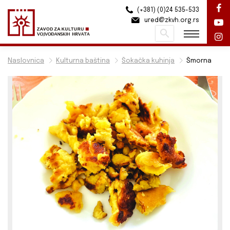
(+381) (0)24 535-533
ured@zkvh.org.rs
Pretraži
Naslovnica
Kulturna baština
Šokačka kuhinja
Šmorna