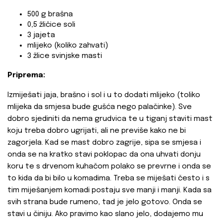
500 g brašna
0,5 žličice soli
3 jajeta
mlijeko (koliko zahvati)
3 žlice svinjske masti
Priprema:
Izmiješati jaja, brašno i sol i u to dodati mlijeko (toliko
mlijeka da smjesa bude gušća nego palačinke). Sve
dobro sjediniti da nema grudvica te u tiganj staviti mast
koju treba dobro ugrijati, ali ne previše kako ne bi
zagorjela. Kad se mast dobro zagrije, sipa se smjesa i
onda se na kratko stavi poklopac da ona uhvati donju
koru te s drvenom kuhačom polako se prevrne i onda se
to kida da bi bilo u komadima. Treba se miješati često i s
tim miješanjem komadi postaju sve manji i manji. Kada sa
svih strana bude rumeno, tad je jelo gotovo. Onda se
stavi u činiju. Ako pravimo kao slano jelo, dodajemo mu