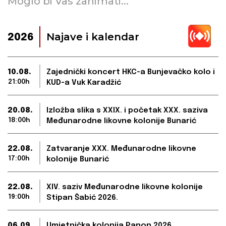
Moglo bi Vas zanimati...
Najave i kalendar
2026
10.08.
Zajednički koncert HKC-a Bunjevačko kolo i
21:00h
KUD-a Vuk Karadžić
20.08.
Izložba slika s XXIX. i početak XXX. saziva
18:00h
Međunarodne likovne kolonije Bunarić
22.08.
Zatvaranje XXX. Međunarodne likovne
17:00h
kolonije Bunarić
22.08.
XIV. saziv Međunarodne likovne kolonije
19:00h
Stipan Šabić 2026.
06.09.
Umjetnička kolonija Panon 2026.