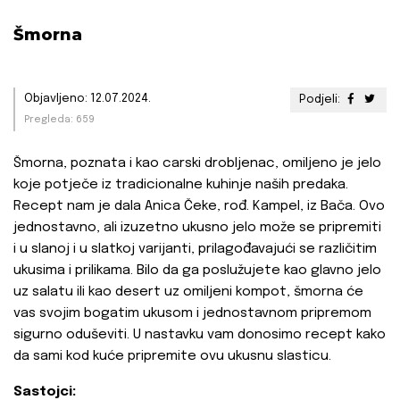
Šmorna
Objavljeno: 12.07.2024.
Podjeli:
Pregleda: 659
Šmorna, poznata i kao carski drobljenac, omiljeno je jelo
koje potječe iz tradicionalne kuhinje naših predaka.
Recept nam je dala Anica Čeke, rođ. Kampel, iz Bača. Ovo
jednostavno, ali izuzetno ukusno jelo može se pripremiti
i u slanoj i u slatkoj varijanti, prilagođavajući se različitim
ukusima i prilikama. Bilo da ga poslužujete kao glavno jelo
uz salatu ili kao desert uz omiljeni kompot, šmorna će
vas svojim bogatim ukusom i jednostavnom pripremom
sigurno oduševiti. U nastavku vam donosimo recept kako
da sami kod kuće pripremite ovu ukusnu slasticu.
Sastojci: