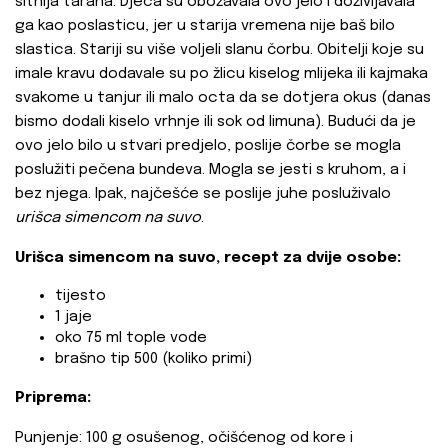
sitnija tarana. Djeca su obožavala ovo jelo i doživljavala
ga kao poslasticu, jer u starija vremena nije baš bilo
slastica. Stariji su više voljeli slanu čorbu. Obitelji koje su
imale kravu dodavale su po žlicu kiselog mlijeka ili kajmaka
svakome u tanjur ili malo octa da se dotjera okus (danas
bismo dodali kiselo vrhnje ili sok od limuna). Budući da je
ovo jelo bilo u stvari predjelo, poslije čorbe se mogla
poslužiti pečena bundeva. Mogla se jesti s kruhom, a i
bez njega. Ipak, najčešće se poslije juhe posluživalo
urišca simencom na suvo
.
Urišca simencom na suvo,
recept za dvije osobe:
tijesto
1 jaje
oko 75 ml tople vode
brašno tip 500 (koliko primi)
Priprema:
Punjenje: 100 g osušenog, očišćenog od kore i