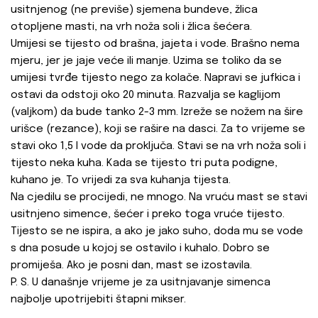
usitnjenog (ne previše) sjemena bundeve, žlica
otopljene masti, na vrh noža soli i žlica šećera.
Umijesi se tijesto od brašna, jajeta i vode. Brašno nema
mjeru, jer je jaje veće ili manje. Uzima se toliko da se
umijesi tvrđe tijesto nego za kolače. Napravi se jufkica i
ostavi da odstoji oko 20 minuta. Razvalja se kaglijom
(valjkom) da bude tanko 2-3 mm. Izreže se nožem na šire
urišce (rezance), koji se rašire na dasci. Za to vrijeme se
stavi oko 1,5 l vode da proključa. Stavi se na vrh noža soli i
tijesto neka kuha. Kada se tijesto tri puta podigne,
kuhano je. To vrijedi za sva kuhanja tijesta.
Na cjedilu se procijedi, ne mnogo. Na vruću mast se stavi
usitnjeno simence, šećer i preko toga vruće tijesto.
Tijesto se ne ispira, a ako je jako suho, doda mu se vode
s dna posude u kojoj se ostavilo i kuhalo. Dobro se
promiješa. Ako je posni dan, mast se izostavila.
P. S. U današnje vrijeme je za usitnjavanje simenca
najbolje upotrijebiti štapni mikser.