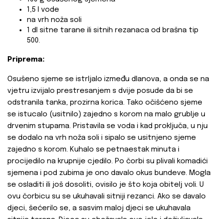
1,5 l vode
na vrh noža soli
1 dl sitne tarane ili sitnih rezanaca od brašna tip
500.
Priprema:
Osušeno sjeme se istrljalo između dlanova, a onda se na
vjetru izvijalo prestresanjem s dvije posude da bi se
odstranila tanka, prozirna korica. Tako očišćeno sjeme
se istucalo (usitnilo) zajedno s korom na malo grublje u
drvenim stupama. Pristavila se voda i kad proključa, u nju
se dodalo na vrh noža soli i sipalo se usitnjeno sjeme
zajedno s korom. Kuhalo se petnaestak minuta i
procijedilo na krupnije cjedilo. Po čorbi su plivali komadići
sjemena i pod zubima je ono davalo okus bundeve. Mogla
se osladiti ili još dosoliti, ovisilo je što koja obitelj voli. U
ovu čorbicu su se ukuhavali sitniji rezanci. Ako se davalo
djeci, šećerilo se, a sasvim maloj djeci se ukuhavala