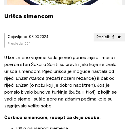
Urišca simencom
Objavljeno: 08.03.2024.
Podjeli:
Pregleda: 504
U korizmeno vrijeme kada je već ponestajalo i mesa i
povrća stari Šokci u Sonti su pravili i jelo koje se zvalo
urišca simencom. Riječ urišca je moguće nastala od
riječi
urizat rizance
(rezati nožem rezance) ili čak od
riječi
urizan
(o nožu koji je dobro naoštren). Još je
pomalo bivalo bundiva turkinja (buča ili tikvi) iz kojih se
vadilo sjeme i sušilo gore na zidanim pećima koje su
zagrijavale velike sobe.
Čorbica simencom, r
ecept za dvije osobe:
100 g osušenog sjemena