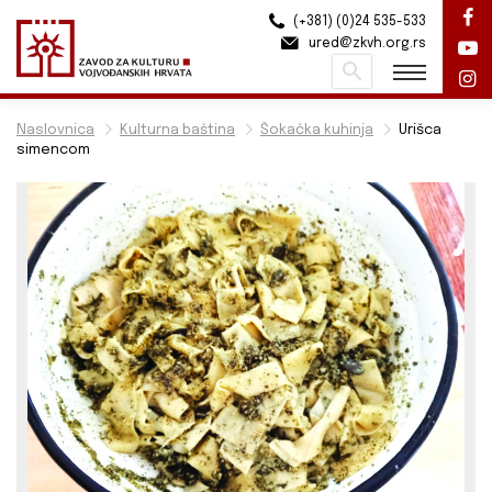
(+381) (0)24 535-533
ured@zkvh.org.rs
Pretraži
Naslovnica
Kulturna baština
Šokačka kuhinja
Urišca
simencom