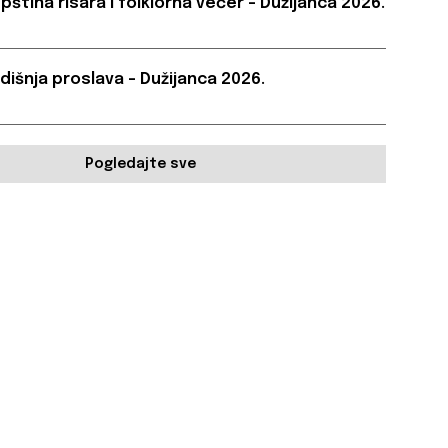
pština risara i folklorna večer – Dužijanca 2026.
dišnja proslava – Dužijanca 2026.
Pogledajte sve