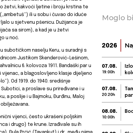
o žetvi, kakvoći ljetine i
broju krstina te
m („ambetuš“) ili u sobu i čuvao do iduće
Moglo bi
vljalo u sjetvenu pšenicu. Dužijanca je
jača sa sirom), a kad je u žetvi
go u noć.
Na
2026
 u subotičkom naselju Keru, u suradnji s
jednicom Justikom Skenderović-Lešinom,
ahvalnicu 6. kolovoza 1911.
Bandaški par u
07.08.
Izl
19:00h
kol
 vijenac, a blagoslovljeno klasje dijeljeno
lo“). Od 1919. do 1940. središnje
 Subotici, a proslave su priređivane i u
07.08.
Tam
20:20h
par
, a poslije i u Bajmoku, Đurđinu, Maloj
e obilježavana
.
08.08.
Bod
enični
vijenci, često ukrašeni poljskim
10:00h
nca
i drugo) te krune. Izrađivale su ih
a), Đula Prćić (Tavankut) i dr., među njima