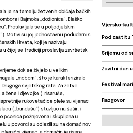
tala je na temelju žetvenih običaja bačkih
Sombora i Bajmoka
„dožionica“, Blaško
Vjersko-kul
u“. Proslavljala se u poljodjelskim
). Motivi su joj jednostavni i podudarni s
Pod zaštitu 
ćanskih Hrvata, koji je nazivaju
u čijoj se tradiciji proslavlja završetak
Srijemu od s
Zavitni dan 
rijeme dok se živjelo u velikim
agale „mobom“, što je karakteriziralo
Festival mar
Drugoga svjetskog rata. Za žetve
, a žene i djevojke („risaruše,
Razgovor
jspretnije rukovetačice plele su vijenac
laca („bandašu“) stavljao na šešir, i
 je pšenica požnjevena i skupljena u
elu u povorci su odlazili su na domaćinov
pšenični vijenac, a domaćin je risare