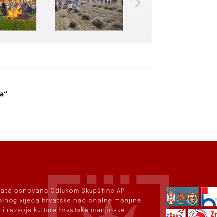
ta“
rvata osnovana Odlukom Skupštine AP
nalnog vijeća hrvatske nacionalne manjine
 i razvoja kulture hrvatske manjinske