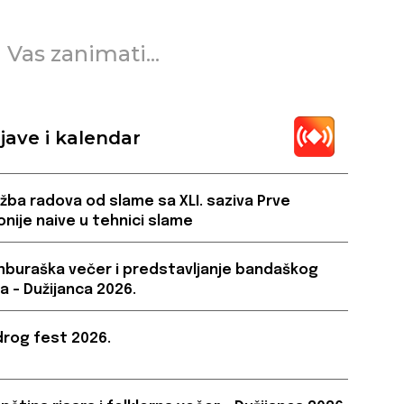
 Vas zanimati...
jave i kalendar
ožba radova od slame sa XLI. saziva Prve
onije naive u tehnici slame
buraška večer i predstavljanje bandaškog
a – Dužijanca 2026.
rog fest 2026.