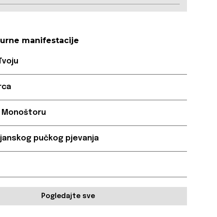
turne manifestacije
Tvoju
rca
u Monoštoru
ijanskog pučkog pjevanja
Pogledajte sve