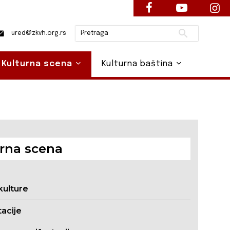
Pretraži
ured@zkvh.org.rs
Kulturna scena
Kulturna baština
rna scena
kulture
acije