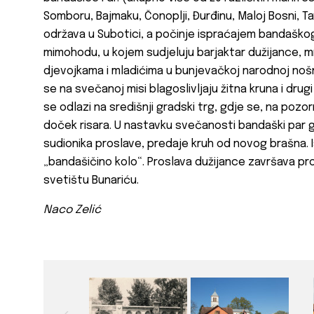
Somboru,
Bajmaku, Čonoplji, Đurđinu, Maloj Bosni, T
održava u Subotici, a počinje ispraćajem bandaško
mimohodu, u kojem sudjeluju barjaktar dužijance, m
djevojkama i mladićima u bunjevačkoj narodnoj nošnj
se na svečanoj misi blagoslivljaju žitna kruna i drug
se odlazi na središnji gradski trg, gdje se, na pozorni
doček risara. U nastavku svečanosti bandaški par 
sudionika proslave, predaje kruh od novog brašna.
„bandašičino kolo“. Proslava dužijance završava 
svetištu Bunariću.
Naco Zelić