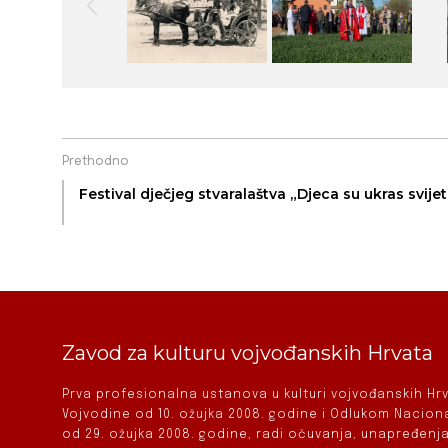
Prethodno
Festival dječjeg stvaralaštva „Djeca su ukras svije
Zavod za kulturu vojvođanskih Hrvata
Prva profesionalna ustanova u kulturi vojvođanskih H
Vojvodine od 10. ožujka 2008. godine i Odlukom Nacio
od 29. ožujka 2008. godine, radi očuvanja, unapređenja