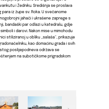
avankutu i Žedniku. Središnja se proslava
g para iz župe sv. Roka. U svečanome
nogobrojni jahači i ukrašene zaprege s
i, bandaški par odlazi u katedralu, gdje
i simboli i darovi. Nakon mise u mimohodu
ci stiliziranoj u obliku „salaša“, prikazuje
gradonačelniku, kao domaćinu grada i svih
 Istog poslijepodneva održava se
proštenjem na subotičkome prigradskom