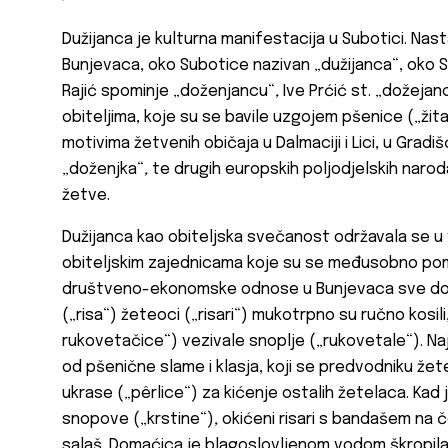
Dužijanca je kulturna manifestacija u Subotici. Nas
Bunjevaca, oko Subotice nazivan „dužijanca“, oko 
Rajić spominje „doženjancu“
,
Ive Prćić st.
„dožejanc
obiteljima, koje su se bavile uzgojem pšenice („žita“
motivima žetvenih običaja u Dalmaciji i Lici, u Gradiš
„doženjka“
,
te drugih europskih poljodjelskih naroda 
žetve.
Dužijanca kao obiteljska svečanost održavala se u v
obiteljskim zajednicama koje su se međusobno pom
društveno-ekonomske odnose u Bunjevaca sve do 
(„risa“) žeteoci („risari“) mukotrpno su ručno kosili
rukovetačice“) vezivale snoplje („rukovetale“). Na
od pšenične slame i klasja, koji se predvodniku žete
ukrase („pêrlice“) za kićenje ostalih žetelaca. Kad
snopove („krstine“)
,
okićeni risari s bandašem na č
salaš. Domaćica je blagoslovljenom vodom škropila 