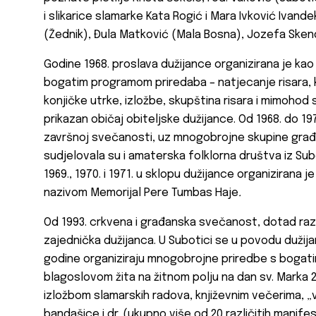
i slikarice slamarke Kata Rogić i Mara Ivković Ivande
(Žednik), Đula Matković (Mala Bosna), Jozefa Skend
Godine 1968. proslava dužijance
organizirana je kao
bogatim programom priredaba – natjecanje risara, 
konjičke utrke, izložbe, skupština risara i mimoho
prikazan običaj obiteljske dužijance. Od 1968. do 1
završnoj svečanosti, uz mnogobrojne skupine građan
sudjelovala su i amaterska folklorna društva iz Sub
1969., 1970. i 1971. u sklopu dužijance
organizirana j
nazivom Memorijal Pere Tumbas Haje
.
Od 1993. crkvena i građanska svečanost,
dotad razd
zajednička dužijanca. U Subotici se u povodu dužij
godine organiziraju mnogobrojne priredbe s bogati
blagoslovom žita na žitnom polju na dan sv. Marka 25
izložbom slamarskih radova, književnim večerima, „
bandašice i dr. (ukupno više od 20 različitih manifes