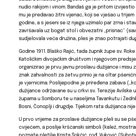
nudio rakijom i vinom. Bandaš ga je pritom izvijestio 
mu je predavao
žitni
vijenac, koji se vješao u trije
godine, a s jeseni se iz njega uzimalo par zrna i sta
završavala uz bogat stol i obvezatni „prisnac“ (savi
sudjelovala veća družina, ples je znao potrajati du
Godine 1911. Blaško Rajić, tada župnik župe sv. Roke
Katoličkim divojačkim društvom i njegovom preds
organizirao je prvu javnu proslavu dužijance i misu z
znak zahvalnosti za žetvu prinio je na oltar pšenični
je vjernicima. Poslijepodne je priređena zabava („ko
dužijance
održavane su u crkvi sv. Terezije Avilske u
župama u Somboru te u naseljima Tavankutu i Žedniku
Bosni, Čonoplji i drugdje. Tijekom rata dužijanca nij
U prvo vrijeme za proslave dužijance
pleli su se pš
cvijećem, a poslije kršćanski simboli (kalež
,
mostra
poznate pletilje Krista Šokčić, rođ. Vuković (Subotic