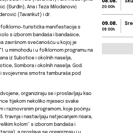
08.08.
Sku
kić (Đurđin), Ana i Teza Milodanović
20:00h
erović (Tavankut) i dr.
09.08.
Sre
 folklorno-turistička manifestacija s
09:00h
kolo s izborom bandaša i bandašice,
d sa završnom svečanošću u kojoj je
971. u mimohodu i u folklornom programu na
a iz Subotice i okolnih naselja,
otice, Sombora i okolnih naselja. God.
e i svojevrsna smotra tamburaša pod
vojene, organiziraju se i proslavljaju kao
ance tijekom nekoliko mjeseci svake
m i raznovrsnim programom, koje počinju
. travnja i nastavljaju natjecanjem risara,
velikim kolom“ s izborom bandaša i
tacija), a proslave se organiziraju i u