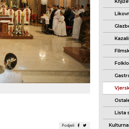
Knjiž
Likov
Glazb
Kazal
Films
Folkl
Gastr
Vjersk
Ostal
Lista 
Kulturn
Podjeli: