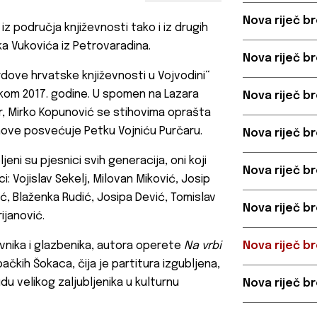
Nova riječ br
z područja književnosti tako i iz drugih
ka Vukovića iz Petrovaradina.
Nova riječ br
rdove hrvatske književnosti u Vojvodini“
jekom 2017. godine. U spomen na Lazara
Nova riječ br
r, Mirko Kopunović se stihovima oprašta
ihove posvećuje Petku Vojniću Purčaru.
Nova riječ br
jeni su pjesnici svih generacija, oni koji
Nova riječ br
i: Vojislav Sekelj, Milovan Miković, Josip
ć, Blaženka Rudić, Josipa Dević, Tomislav
Nova riječ br
ijanović.
evnika i glazbenika, autora operete
Na vrbi
Nova riječ br
čkih Šokaca, čija je partitura izgubljena,
udu velikog zaljubljenika u kulturnu
Nova riječ br