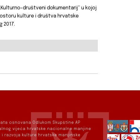
Kulturno-društveni dokumentarij“ u kojoj
rostoru kulture i društva hrvatske
g 2017.
rvata osnovana Odlukom Skupštine AP
nalnog vijeća hrvatske nacionalne manjine
 i razvoja kulture hrvatske manjinske