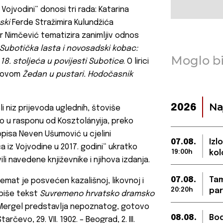
 Vojvodini“ donosi tri rada: Katarina
ski
Ferde Stražimira Kulundžića
mir Nimčević tematizira zanimljiv odnos
Subotička lasta i novosadski kobac:
Moglo bi
18. stoljeća u povijesti Subotice
. O lirici
slovom
Žedan u pustari. Hodočasnik
Na
2026
li niz prijevoda uglednih, štoviše
to u rasponu od Kosztolányija, preko
sopisa Neven Ušumović u cjelini
07.08.
Izl
a iz Vojvodine u 2017. godini“ ukratko
19:00h
kol
ili navedene književnike i njihova izdanja.
07.08.
Tam
temat je posvećen kazališnoj, likovnoj i
20:20h
par
 piše tekst
Suvremeno hrvatsko dramsko
r Mergel predstavlja nepoznatog, gotovo
08.08.
Bod
evo, 29. VII. 1902. – Beograd, 2. III.