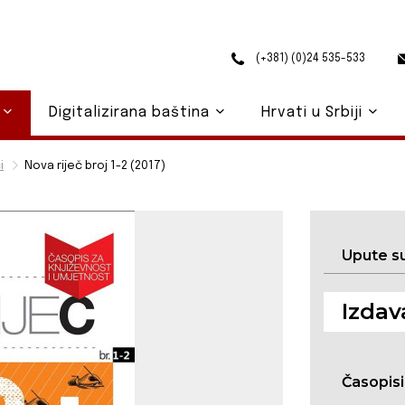
(+381) (0)24 535-533
o
Digitalizirana baština
Hrvati u Srbiji
i
Nova riječ broj 1-2 (2017)
Upute s
Izdav
Časopisi