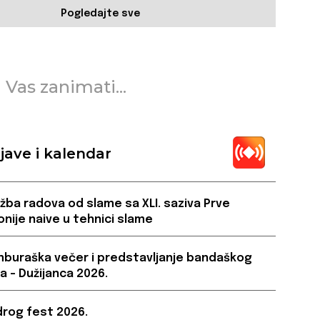
Pogledajte sve
 Vas zanimati...
jave i kalendar
ožba radova od slame sa XLI. saziva Prve
onije naive u tehnici slame
buraška večer i predstavljanje bandaškog
a – Dužijanca 2026.
rog fest 2026.