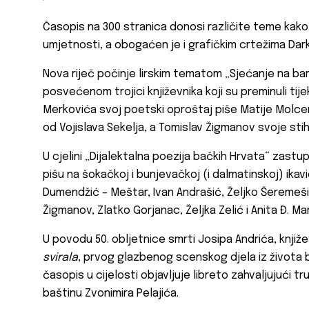
Časopis na 300 stranica donosi različite teme kako i
umjetnosti, a obogaćen je i grafičkim crtežima Dar
Nova riječ počinje lirskim tematom „Sjećanje na ba
posvećenom trojici književnika koji su preminuli ti
Merkovića svoj poetski oproštaj piše Matije Molce
od Vojislava Sekelja, a Tomislav Žigmanov svoje st
U cjelini „Dijalektalna poezija bačkih Hrvata“ zastupl
pišu na šokačkoj i bunjevačkoj (i dalmatinskoj) ikavic
Dumendžić – Meštar, Ivan Andrašić, Željko Šeremeši
Žigmanov, Zlatko Gorjanac, Željka Zelić i Anita Đ. Mar
U povodu 50. obljetnice smrti Josipa Andrića, knjiž
svirala
, prvog glazbenog scenskog djela iz života ba
časopis u cijelosti objavljuje libreto zahvaljujući tr
baštinu Zvonimira Pelajića.