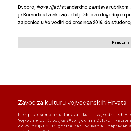
Dvobroj
Nove riječi
standardno završava rubrikom „
je Bernadica Ivanković zabilježila sve događaje u p
zajednice u Vojvodini od prosinca 2016. do studeno
Preuzmi
Zavod za kulturu vojvođanskih Hrvata
Prva profesionalna ustanova u kulturi vojvođanskih H
Vojvodine od 10. ožujka 2008. godine i Odlukom Nacio
od 29. ožujka 2008. godine, radi očuvanja, unapređenja