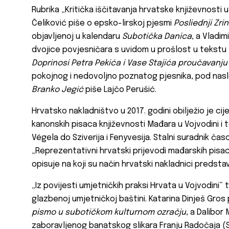
Rubrika „Kritička iščitavanja hrvatske književnosti u
Čeliković piše o epsko-lirskoj pjesmi
Posliednji Zrin
objavljenoj u kalendaru
Subotička Danica
, a Vladi
dvojice povjesničara s uvidom u prošlost u tekstu
Doprinosi Petra Pekića i Vase Stajića proučavanju 
pokojnog i nedovoljno poznatog pjesnika, pod na
Branko Jegić
piše Lajčo Perušić.
Hrvatsko nakladništvo u 2017. godini obilježio je cije
kanonskih pisaca književnosti Mađara u Vojvodini i 
Végela do Sziverija i Fenyvesija. Stalni suradnik ča
„Reprezentativni hrvatski prijevodi mađarskih pisac
opisuje na koji su način hrvatski nakladnici predstav
„Iz povijesti umjetničkih praksi Hrvata u Vojvodini“ 
glazbenoj umjetničkoj baštini. Katarina Dinješ Gros
pismo u subotičkom kulturnom ozračju
, a Dalibo
zaboravljenog banatskog slikara Franju Radočaja (Starč