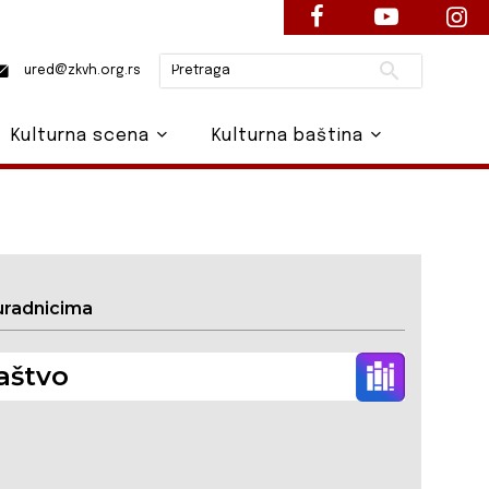
Pretraži
ured@zkvh.org.rs
Kulturna scena
Kulturna baština
uradnicima
aštvo