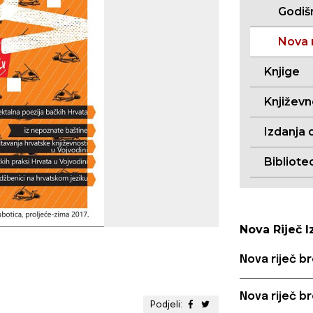
Godišn
Nova r
Knjige
Književ
Izdanja 
Bibliote
Nova Riječ I
Nova riječ br
Nova riječ br
Podjeli: