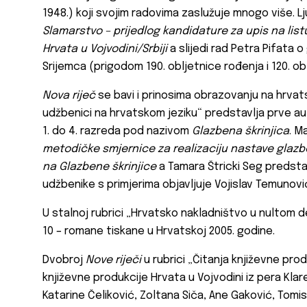
1948.) koji svojim radovima zaslužuje mnogo više. Lj
Slamarstvo – prijedlog kandidature za upis na lis
Hrvata u Vojvodini/Srbiji
a slijedi rad Petra Pifata 
Srijemca (prigodom 190. obljetnice rođenja i 120. ob
Nova riječ
se bavi i prinosima obrazovanju na hrvats
udžbenici na hrvatskom jeziku“ predstavlja prve a
1. do 4. razreda pod nazivom
Glazbena škrinjica
. M
metodičke smjernice za realizaciju nastave glazbe
na Glazbene škrinjice
a Tamara Štricki Seg predsta
udžbenike s primjerima objavljuje Vojislav Temunovi
U stalnoj rubrici „Hrvatsko nakladništvo u nultom
10 – romane tiskane u Hrvatskoj 2005. godine.
Dvobroj
Nove riječi
u rubrici „Čitanja književne pr
književne produkcije Hrvata u Vojvodini iz pera Klar
Katarine Čeliković, Zoltana Siča, Ane Gaković, Tomis