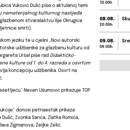
10:00h
ubica Vuković Dulić piše o aktulanoj temi
tu nematerijalnog kulturnog naslijeđa
08.08.
Sku
o glazbenom stvaralaštvu Ilije Okrugića
20:00h
ljetnice smrti).
kom jeziku te u cjelini „Novi autorski
09.08.
Sre
09:00h
utorske udžbenike za glazbenu kulturu od
argareta Uršal piše rad
Didaktičko-
ne kulture od 1. do 4. razreda s osvrtom
vlja koncepciju udžbenika. Osvrt na
ć.
 desetljeću“ Neven Ušumović prikazuje TOP
odukcije“ donosi petnaestak prikaza
e Dulić, Zvonka Sarića, Zlatka Romića,
lava Žigmanova, Željke Zelić.