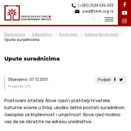
(+381) (0)24 535-533
ured@zkvh.org.rs
Pretraži
Naslovnica
Izdavaštvo
Nova riječ
Izdanja Nove riječi
Upute suradnicima
Upute suradnicima
Objavljeno: 07.12.2021.
Podjeli:
Pregleda: 375
Poštovani čitatelji
Nove riječi
i pratitelji hrvatske
kulturne scene u Srbiji, ukoliko želite postati suradnikom
časopisa za književnost i umjetnost
Nova riječ
molimo
vas da se obratite na adresu uredništva: