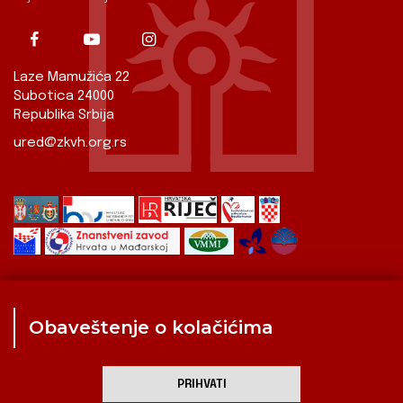
Laze Mamužića 22
Subotica 24000
Republika Srbija
ured@zkvh.org.rs
Obaveštenje o kolačićima
Zavod
Aktualnosti
Izdavaštvo
Digitalizirana baština
Hrvati u Srbiji
Kulturna scena
Kulturna baština
PRIHVATI