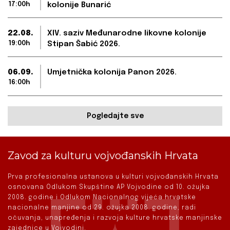
17:00h
kolonije Bunarić
22.08.
XIV. saziv Međunarodne likovne kolonije
19:00h
Stipan Šabić 2026.
06.09.
Umjetnička kolonija Panon 2026.
16:00h
Pogledajte sve
Zavod za kulturu vojvođanskih Hrvata
Prva profesionalna ustanova u kulturi vojvođanskih Hrvata
osnovana Odlukom Skupštine AP Vojvodine od 10. ožujka
2008. godine i Odlukom Nacionalnog vijeća hrvatske
nacionalne manjine od 29. ožujka 2008. godine, radi
očuvanja, unapređenja i razvoja kulture hrvatske manjinske
zajednice u Vojvodini.