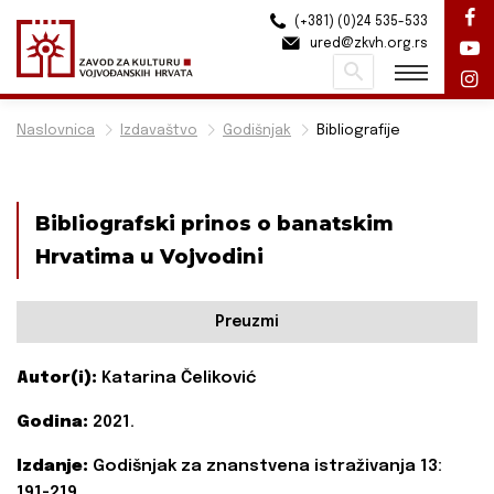
(+381) (0)24 535-533
ured@zkvh.org.rs
Pretraži
Naslovnica
Izdavaštvo
Godišnjak
Bibliografije
Bibliografski prinos o banatskim
Hrvatima u Vojvodini
Preuzmi
Autor(i):
Katarina Čeliković
Godina:
2021.
Izdanje:
Godišnjak za znanstvena istraživanja 13:
191-219