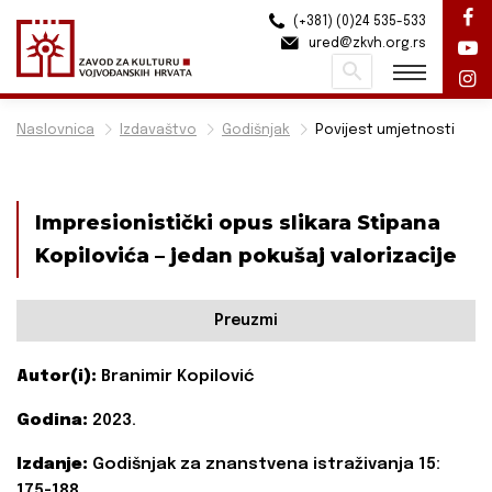
(+381) (0)24 535-533
ured@zkvh.org.rs
Pretraži
Naslovnica
Izdavaštvo
Godišnjak
Povijest umjetnosti
Impresionistički opus slikara Stipana
Kopilovića – jedan pokušaj valorizacije
Preuzmi
Autor(i):
Branimir Kopilović
Godina:
2023.
Izdanje:
Godišnjak za znanstvena istraživanja 15:
175-188