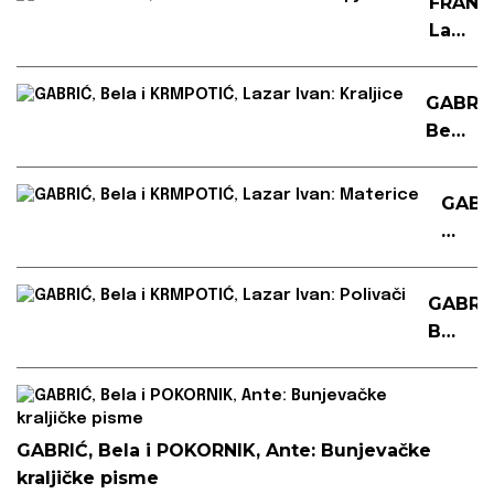
FRANC
spjev
Lazar:
Utva
bez
GABRIĆ
krila
Bela
:
i
pjesm
KRMPO
GABR
Lazar
Bela
Ivan:
i
Kraljic
KRMP
GABRIĆ
Lazar
Bela
Ivan:
i
Mater
KRMPO
Lazar
Ivan:
GABRIĆ, Bela i POKORNIK, Ante: Bunjevačke
Polivač
kraljičke pisme