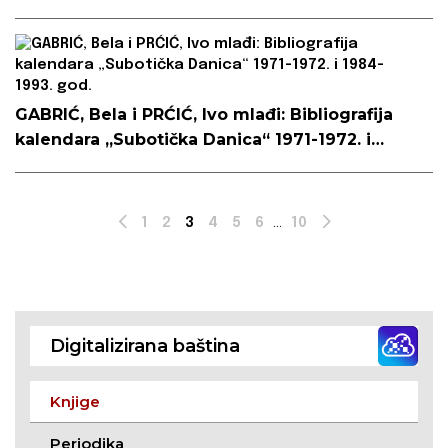
GABRIĆ, Bela i PRĆIĆ, Ivo mlađi: Bibliografija
kalendara „Subotička Danica“ 1971-1972. i
1984-1993. god.
1
2
3
4
5
6
...
10
Prev
Next
Digitalizirana baština
Knjige
Periodika