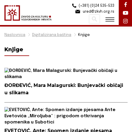
(+381) (0)24 535-533
ured@zkvh.org.rs
Pretraži
Naslovnica
Digitalizirana baština
Knjige
Knjige
ĐORĐEVIĆ, Mara Malagurski: Bunjevački običaji
u slikama
EVETOVIĆ, Ante: Spomen izdanje pjesama