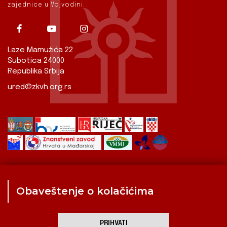
zajednice u Vojvodini.
Laze Mamužića 22
Subotica 24000
Republika Srbija
ured@zkvh.org.rs
Obaveštenje o kolačićima
Zavod
Aktualnosti
Izdavaštvo
Digitalizirana baština
Hrvati u Srbiji
Kulturna scena
Kulturna baština
PRIHVATI