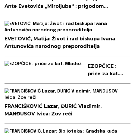
Ante Evetovića „Miroljuba“ : prigodom
otkrivanja spomenika u Subotici
EVETOVIĆ, Matija: Život i rad biskupa Ivana
Antunovića narodnog preporoditelja
EZOPČICE :
priče za kat.
Mladež
FRANCIŠKOVIĆ Lazar, ĐURIĆ Vladimir,
MANĐUSOV Ivica: Zov reči