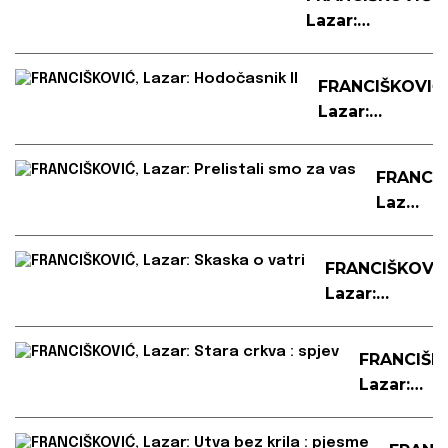
Lazar:
Hodočasnik
FRANCIŠKOVIĆ,
Lazar:
Hodočasnik
II
FRANCIŠ
Lazar:
Prelistal
smo
FRANCIŠKOVIĆ
za
Lazar:
vas
Skaska o
vatri
FRANCIŠK
Lazar:
Stara
crkva :