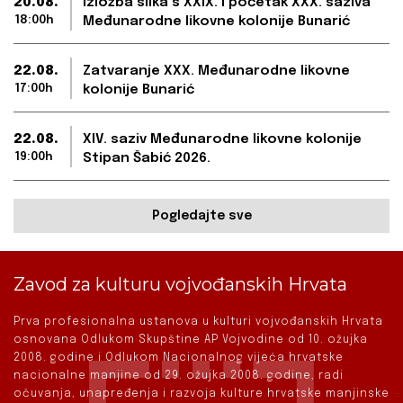
20.08.
Izložba slika s XXIX. i početak XXX. saziva
18:00h
Međunarodne likovne kolonije Bunarić
22.08.
Zatvaranje XXX. Međunarodne likovne
17:00h
kolonije Bunarić
22.08.
XIV. saziv Međunarodne likovne kolonije
19:00h
Stipan Šabić 2026.
Pogledajte sve
Zavod za kulturu vojvođanskih Hrvata
Prva profesionalna ustanova u kulturi vojvođanskih Hrvata
osnovana Odlukom Skupštine AP Vojvodine od 10. ožujka
2008. godine i Odlukom Nacionalnog vijeća hrvatske
nacionalne manjine od 29. ožujka 2008. godine, radi
očuvanja, unapređenja i razvoja kulture hrvatske manjinske